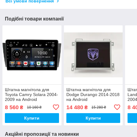
Всі умови повернення
Подібні товари компанії
Штатна магнітола для
Штатна магнітола для
Штат
Toyota Camry Solara 2004-
Dodge Durango 2014-2018
Land
2009 на Android
на Android
2004
8 560
14 480
8 4
₴
₴
10 160 ₴
15 280 ₴
Купити
Купити
Акційні пропозиції та новинки