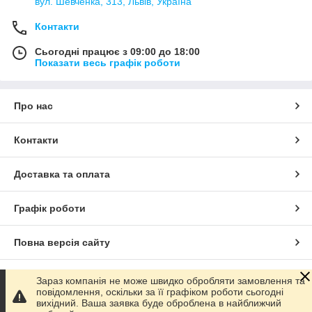
вул. Шевченка, 313, Львів, Україна
Контакти
Сьогодні працює з 09:00 до 18:00
Показати весь графік роботи
Про нас
Контакти
Доставка та оплата
Графік роботи
Повна версія сайту
Сайт створено на маркетплейсі
Prom.ua
Зараз компанія не може швидко обробляти замовлення та
повідомлення, оскільки за її графіком роботи сьогодні
вихідний. Ваша заявка буде оброблена в найближчий
Політика конфіденційності