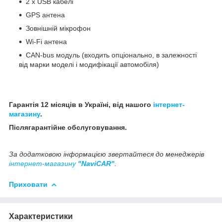
2 x USB кабелі
GPS антена
Зовнішній мікрофон
Wi-Fi антена
CAN-bus модуль (входить опціонально, в залежності
від марки моделі і модифікації автомобіля)
Гарантія 12 місяців в Україні, від нашого
інтернет-
магазину
.
Післягарантійне обслуговування.
За додатковою інформацією звертайтеся до менеджерів
інтернет-магазину
"NaviCAR"
.
Приховати
Характеристики