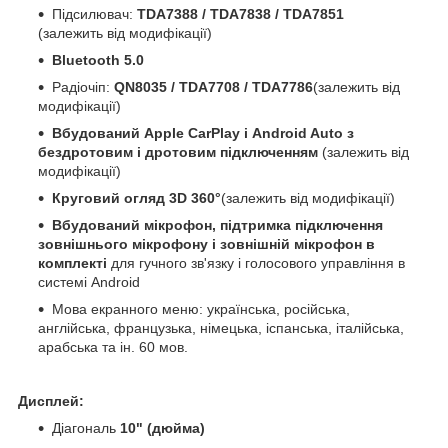
Підсилювач:
TDA7388 / TDA7838 / TDA7851
(залежить від модифікації)
Bluetooth 5.0
Радіочіп:
QN8035 / TDA7708 / TDA7786
(залежить від
модифікації)
Вбудований Apple CarPlay і Android Auto з
бездротовим і дротовим підключенням
(залежить від
модифікації)
Круговий огляд 3D 360°
(залежить від модифікації)
Вбудований мікрофон, підтримка підключення
зовнішнього мікрофону і зовнішній мікрофон в
комплекті
для гучного зв'язку і голосового управління в
системі Android
Мова екранного меню: українська, російська,
англійська, французька, німецька, іспанська, італійська,
арабська та ін. 60 мов.
Дисплей:
Діагональ
10" (дюйма)