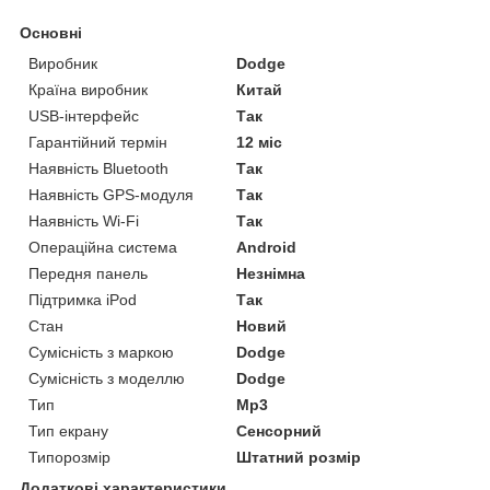
Основні
Виробник
Dodge
Країна виробник
Китай
USB-інтерфейс
Так
Гарантійний термін
12 міс
Наявність Bluetooth
Так
Наявність GPS-модуля
Так
Наявність Wi-Fi
Так
Операційна система
Android
Передня панель
Незнімна
Підтримка iPod
Так
Стан
Новий
Сумісність з маркою
Dodge
Сумісність з моделлю
Dodge
Тип
Mp3
Тип екрану
Сенсорний
Типорозмір
Штатний розмір
Додаткові характеристики