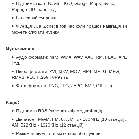
Підтримка карт Navitel, IGO, Google Maps, Sygic,
Papago, 3D maps і т.д.
Голосовий супровід
Функція Dual Zone: в той час коли працює навігація ви
можете слухати музику
Мультимедія:
Аудіо формати: MP3, WMA, WAV, AAC, RM, FLAC, APE
і т.д.
Відео формати: AVI, MKV, MOV, MP4, MPEG, MPG,
RMVB, FLV, H.265 і VP9 і т.д.
Фото формати: PNG, JPG, JEPG, BMP, GIF і т.д.
Радіо:
Підтримка
RDS
(залежить від модифікації)
Діапазон FM/AM: FM: 87,5MHz - 108MHz (18 станцій),
АМ: 522KHz - 1620KHz (12 станцій)
Режим пошуку: автоматичний або ручний