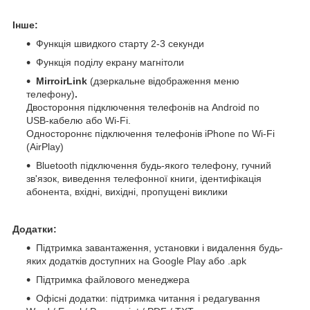
Інше:
Функція швидкого старту 2-3 секунди
Функція поділу екрану магнітоли
MirroirLink
(дзеркальне відображення меню
телефону)
.
Двостороння підключення телефонів на Android по
USB-кабелю або Wi-Fi.
Одностороннє підключення телефонів iPhone по Wi-Fi
(AirPlay)
Bluetooth підключення будь-якого телефону, гучний
зв'язок, виведення телефонної книги, ідентифікація
абонента, вхідні, вихідні, пропущені виклики
Додатки:
Підтримка завантаження, установки і видалення будь-
яких додатків доступних на Google Play або .apk
Підтримка файлового менеджера
Офісні додатки: підтримка читання і редагування