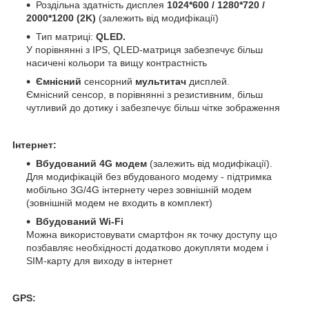
Роздільна здатність дисплея
1024*600 / 1280*720 /
2000*1200 (2K)
(залежить від модифікації)
Тип матриці:
QLED.
У порівнянні з IPS, QLED-матриця забезпечує більш
насичені кольори та вищу контрастність
Ємнісний
сенсорний
мультитач
дисплей.
Ємнісний сенсор, в порівнянні з резистивним, більш
чутливий до дотику і забезпечує більш чітке зображення
Інтернет:
Вбудований 4G модем
(залежить від модифікації).
Для модифікацій без вбудованого модему - підтримка
мобільно 3G/4G інтернету через зовнішній модем
(зовнішній модем не входить в комплект)
Вбудований Wi-Fi
Можна використовувати смартфон як точку доступу що
позбавляє необхідності додатково докупляти модем і
SIM-карту для виходу в інтернет
GPS: