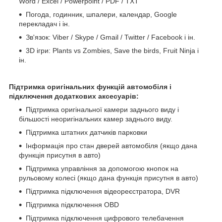
Word / Excel / Powerpoint / PDF / TXT
Погода, годинник, шпалери, календар, Google
перекладач і ін.
Зв'язок: Viber / Skype / Gmail / Twitter / Facebook і ін.
3D ігри: Plants vs Zombies, Save the birds, Fruit Ninja і
ін.
Підтримка оригінальних функцій автомобіля і
підключення додаткових аксесуарів:
Підтримка оригінальної камери заднього виду і
більшості неоригінальних камер заднього виду.
Підтримка штатних датчиків парковки
Інформація про стан дверей автомобіля (якщо дана
функція присутня в авто)
Підтримка управління за допомогою кнопок на
рульовому колесі (якщо дана функція присутня в авто)
Підтримка підключення відеореєстратора, DVR
Підтримка підключення OBD
Підтримка підключення цифрового телебачення