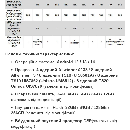
Основні технічні характеристики:
Операційна система:
Android 12 / 13 / 14
Процесор:
4 ядерний Allwinner A133
/
8 ядерний
Allwinner T9
/
8 ядерний TS18 (UIS8581A)
/
8 ядерний
TS10 UIS7862 (Unisoc UMS512)
/
8 ядерний TS20
Unisoc UIS7870
(залежить від модифікації)
Оперативна пам'ять, RAM:
4GB
/
6GB
/
8GB
/
12GB
(залежить від модифікації)
Внутрішня пам'ять, Flash:
32GB
/
64GB
/
128GB
/
256GB
(залежить від модифікації)
Вбудований звуковий процесор DSP
(залежить від
модифікації)