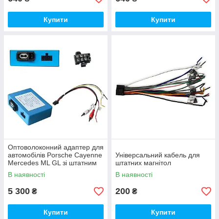
Купити
Купити
Оптоволоконний адаптер для
автомобілів Porsche Cayenne
Універсальний кабель для
Mercedes ML GL зі штатним
штатних магнітол
підсилювачем
В наявності
В наявності
5 300
200
₴
₴
Купити
Купити