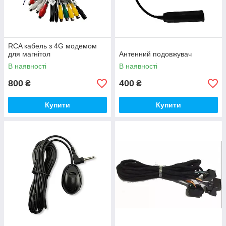
RCA кабель з 4G модемом
для магнітол
Антенний подовжувач
В наявності
В наявності
800
400
₴
₴
Купити
Купити