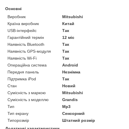
Основні
Виробник
Mitsubishi
Країна виробник
Китай
USB-інтерфейс
Так
Гарантійний термін
12 міс
Наявність Bluetooth
Так
Наявність GPS-модуля
Так
Наявність Wi-Fi
Так
Операційна система
Android
Передня панель
Незнімна
Підтримка iPod
Так
Стан
Новий
Сумісність з маркою
Mitsubishi
Сумісність з моделлю
Grandis
Тип
Mp3
Тип екрану
Сенсорний
Типорозмір
Штатний розмір
Додаткові характеристики