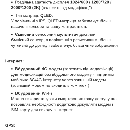
Роздільна здатність дисплея
1024*600 / 1280*720 /
2000*1200 (2K)
(залежить від модифікації)
Тип матриці:
QLED.
У порівнянні з IPS, QLED-матриця забезпечує більш
насичені кольори та вищу контрастність
Ємнісний
сенсорний
мультитач
дисплей.
Ємнісний сенсор, в порівнянні з резистивним, більш
чутливий до дотику і забезпечує більш чітке зображення
Інтернет:
Вбудований 4G модем
(залежить від модифікації).
Для модифікацій без вбудованого модему - підтримка
мобільно 3G/4G інтернету через зовнішній модем
(зовнішній модем не входить в комплект)
Вбудований Wi-Fi
Можна використовувати смартфон як точку доступу що
позбавляє необхідності додатково докупляти модем і
SIM-карту для виходу в інтернет
GPS: