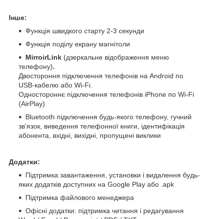
Інше:
Функція швидкого старту 2-3 секунди
Функція поділу екрану магнітоли
MirroirLink
(дзеркальне відображення меню
телефону)
.
Двостороння підключення телефонів на Android по
USB-кабелю або Wi-Fi.
Одностороннє підключення телефонів iPhone по Wi-Fi
(AirPlay)
Bluetooth підключення будь-якого телефону, гучний
зв'язок, виведення телефонної книги, ідентифікація
абонента, вхідні, вихідні, пропущені виклики
Додатки:
Підтримка завантаження, установки і видалення будь-
яких додатків доступних на Google Play або .apk
Підтримка файлового менеджера
Офісні додатки: підтримка читання і редагування