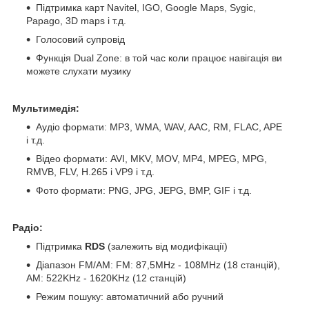
Підтримка карт Navitel, IGO, Google Maps, Sygic,
Papago, 3D maps і т.д.
Голосовий супровід
Функція Dual Zone: в той час коли працює навігація ви
можете слухати музику
Мультимедія:
Аудіо формати: MP3, WMA, WAV, AAC, RM, FLAC, APE
і т.д.
Відео формати: AVI, MKV, MOV, MP4, MPEG, MPG,
RMVB, FLV, H.265 і VP9 і т.д.
Фото формати: PNG, JPG, JEPG, BMP, GIF і т.д.
Радіо:
Підтримка
RDS
(залежить від модифікації)
Діапазон FM/AM: FM: 87,5MHz - 108MHz (18 станцій),
АМ: 522KHz - 1620KHz (12 станцій)
Режим пошуку: автоматичний або ручний