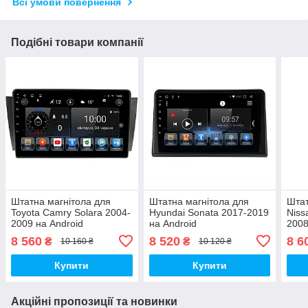
Всі умови повернення
Подібні товари компанії
Штатна магнітола для
Штатна магнітола для
Штат
Toyota Camry Solara 2004-
Hyundai Sonata 2017-2019
Niss
2009 на Android
на Android
2008
8 560
8 520
8 6
₴
₴
10 160 ₴
10 120 ₴
Купити
Купити
Акційні пропозиції та новинки