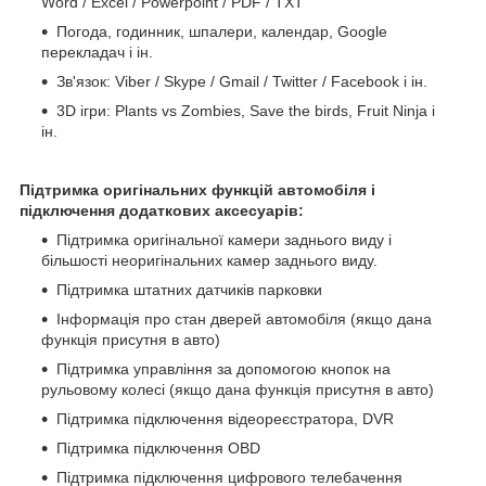
Word / Excel / Powerpoint / PDF / TXT
Погода, годинник, шпалери, календар, Google
перекладач і ін.
Зв'язок: Viber / Skype / Gmail / Twitter / Facebook і ін.
3D ігри: Plants vs Zombies, Save the birds, Fruit Ninja і
ін.
Підтримка оригінальних функцій автомобіля і
підключення додаткових аксесуарів:
Підтримка оригінальної камери заднього виду і
більшості неоригінальних камер заднього виду.
Підтримка штатних датчиків парковки
Інформація про стан дверей автомобіля (якщо дана
функція присутня в авто)
Підтримка управління за допомогою кнопок на
рульовому колесі (якщо дана функція присутня в авто)
Підтримка підключення відеореєстратора, DVR
Підтримка підключення OBD
Підтримка підключення цифрового телебачення