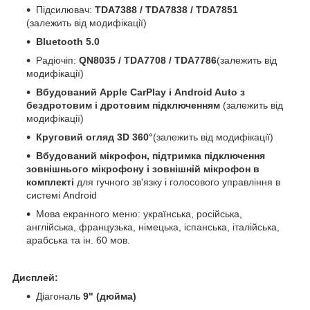
Підсилювач:
TDA7388 / TDA7838 / TDA7851
(залежить від модифікації)
Bluetooth 5.0
Радіочіп:
QN8035 / TDA7708 / TDA7786
(залежить від
модифікації)
Вбудований Apple CarPlay і Android Auto з
бездротовим і дротовим підключенням
(залежить від
модифікації)
Круговий огляд 3D 360°
(залежить від модифікації)
Вбудований мікрофон, підтримка підключення
зовнішнього мікрофону і зовнішній мікрофон в
комплекті
для гучного зв'язку і голосового управління в
системі Android
Мова екранного меню: українська, російська,
англійська, французька, німецька, іспанська, італійська,
арабська та ін. 60 мов.
Дисплей:
Діагональ
9" (дюйма)