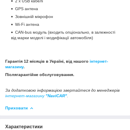
2 x USB кабелі
GPS антена
Зовнішній мікрофон
Wi-Fi антена
CAN-bus модуль (входить опціонально, в залежності
від марки моделі і модифікації автомобіля)
Гарантія 12 місяців в Україні, від нашого
інтернет-
магазину
.
Післягарантійне обслуговування.
За додатковою інформацією звертайтеся до менеджерів
інтернет-магазину
"NaviCAR"
.
Приховати
Характеристики