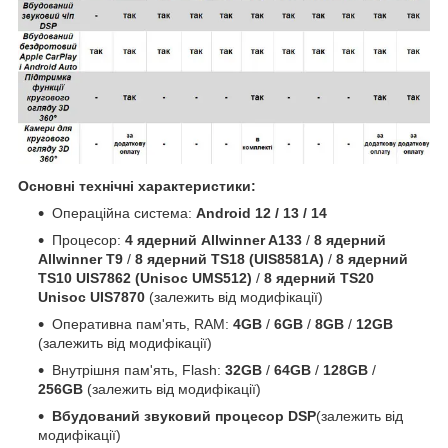
Основні технічні характеристики:
Операційна система:
Android 12 / 13 / 14
Процесор:
4 ядерний Allwinner A133
/
8 ядерний
Allwinner T9
/
8 ядерний TS18 (UIS8581A)
/
8 ядерний
TS10 UIS7862 (Unisoc UMS512)
/
8 ядерний TS20
Unisoc UIS7870
(залежить від модифікації)
Оперативна пам'ять, RAM:
4GB
/
6GB
/
8GB
/
12GB
(залежить від модифікації)
Внутрішня пам'ять, Flash:
32GB
/
64GB
/
128GB
/
256GB
(залежить від модифікації)
Вбудований звуковий процесор DSP
(залежить від
модифікації)