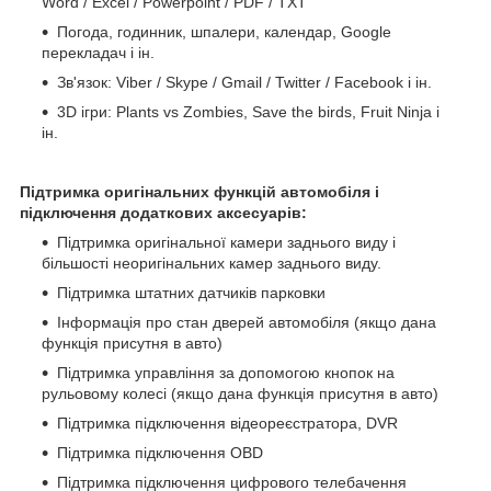
Word / Excel / Powerpoint / PDF / TXT
Погода, годинник, шпалери, календар, Google
перекладач і ін.
Зв'язок: Viber / Skype / Gmail / Twitter / Facebook і ін.
3D ігри: Plants vs Zombies, Save the birds, Fruit Ninja і
ін.
Підтримка оригінальних функцій автомобіля і
підключення додаткових аксесуарів:
Підтримка оригінальної камери заднього виду і
більшості неоригінальних камер заднього виду.
Підтримка штатних датчиків парковки
Інформація про стан дверей автомобіля (якщо дана
функція присутня в авто)
Підтримка управління за допомогою кнопок на
рульовому колесі (якщо дана функція присутня в авто)
Підтримка підключення відеореєстратора, DVR
Підтримка підключення OBD
Підтримка підключення цифрового телебачення