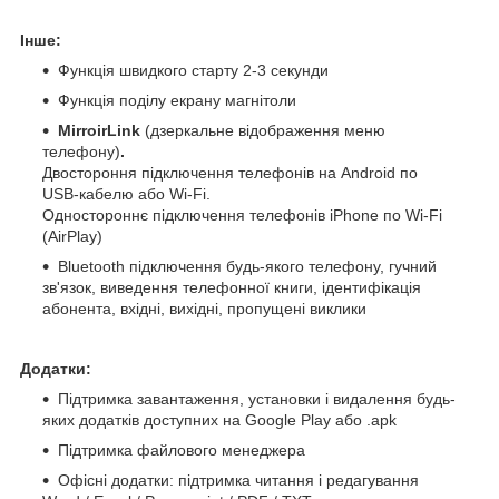
Інше:
Функція швидкого старту 2-3 секунди
Функція поділу екрану магнітоли
MirroirLink
(дзеркальне відображення меню
телефону)
.
Двостороння підключення телефонів на Android по
USB-кабелю або Wi-Fi.
Одностороннє підключення телефонів iPhone по Wi-Fi
(AirPlay)
Bluetooth підключення будь-якого телефону, гучний
зв'язок, виведення телефонної книги, ідентифікація
абонента, вхідні, вихідні, пропущені виклики
Додатки:
Підтримка завантаження, установки і видалення будь-
яких додатків доступних на Google Play або .apk
Підтримка файлового менеджера
Офісні додатки: підтримка читання і редагування