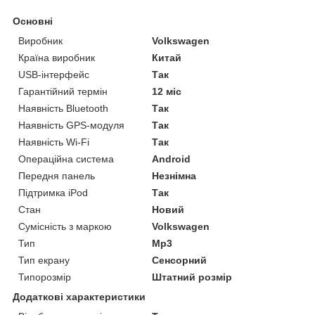
Основні
Виробник
Volkswagen
Країна виробник
Китай
USB-інтерфейс
Так
Гарантійний термін
12 міс
Наявність Bluetooth
Так
Наявність GPS-модуля
Так
Наявність Wi-Fi
Так
Операційна система
Android
Передня панель
Незнімна
Підтримка iPod
Так
Стан
Новий
Сумісність з маркою
Volkswagen
Тип
Mp3
Тип екрану
Сенсорний
Типорозмір
Штатний розмір
Додаткові характеристики