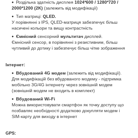
Роздільна здатність дисплея
1024*600 / 1280*720 /
2000*1200 (2K)
(залежить від модифікації)
Тип матриці:
QLED.
У порівнянні з IPS, QLED-матриця забезпечує більш
насичені кольори та вищу контрастність
Ємнісний
сенсорний
мультитач
дисплей.
Ємнісний сенсор, в порівнянні з резистивним, більш
чутливий до дотику і забезпечує більш чітке зображення
Інтернет:
Вбудований 4G модем
(залежить від модифікації).
Для модифікацій без вбудованого модему - підтримка
мобільно 3G/4G інтернету через зовнішній модем
(зовнішній модем не входить в комплект)
Вбудований Wi-Fi
Можна використовувати смартфон як точку доступу що
позбавляє необхідності додатково докупляти модем і
SIM-карту для виходу в інтернет
GPS: