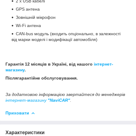
2 x USB кабелі
GPS антена
Зовнішній мікрофон
Wi-Fi антена
CAN-bus модуль (входить опціонально, в залежності
від марки моделі і модифікації автомобіля)
Гарантія 12 місяців в Україні, від нашого
інтернет-
магазину
.
Післягарантійне обслуговування.
За додатковою інформацією звертайтеся до менеджерів
інтернет-магазину
"NaviCAR"
.
Приховати
Характеристики