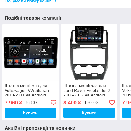
Всі умови повернення
Подібні товари компанії
Штатна магнітола для
Штатна магнітола для
Штат
Volkswagen VW Sharan
Land Rover Freelander 2
Volk
2010-2011 на Android
2006-2012 на Android
2009
7 960
8 400
7 9
₴
₴
9 560 ₴
10 000 ₴
Купити
Купити
Акційні пропозиції та новинки