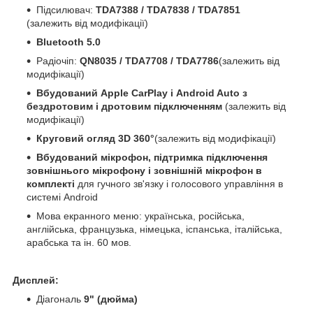
Підсилювач:
TDA7388 / TDA7838 / TDA7851
(залежить від модифікації)
Bluetooth 5.0
Радіочіп:
QN8035 / TDA7708 / TDA7786
(залежить від
модифікації)
Вбудований Apple CarPlay і Android Auto з
бездротовим і дротовим підключенням
(залежить від
модифікації)
Круговий огляд 3D 360°
(залежить від модифікації)
Вбудований мікрофон, підтримка підключення
зовнішнього мікрофону і зовнішній мікрофон в
комплекті
для гучного зв'язку і голосового управління в
системі Android
Мова екранного меню: українська, російська,
англійська, французька, німецька, іспанська, італійська,
арабська та ін. 60 мов.
Дисплей:
Діагональ
9" (дюйма)