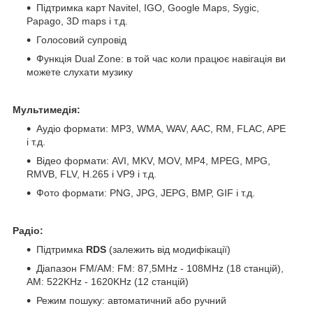
Підтримка карт Navitel, IGO, Google Maps, Sygic,
Papago, 3D maps і т.д.
Голосовий супровід
Функція Dual Zone: в той час коли працює навігація ви
можете слухати музику
Мультимедія:
Аудіо формати: MP3, WMA, WAV, AAC, RM, FLAC, APE
і т.д.
Відео формати: AVI, MKV, MOV, MP4, MPEG, MPG,
RMVB, FLV, H.265 і VP9 і т.д.
Фото формати: PNG, JPG, JEPG, BMP, GIF і т.д.
Радіо:
Підтримка
RDS
(залежить від модифікації)
Діапазон FM/AM: FM: 87,5MHz - 108MHz (18 станцій),
АМ: 522KHz - 1620KHz (12 станцій)
Режим пошуку: автоматичний або ручний