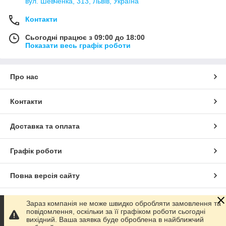
вул. Шевченка, 313, Львів, Україна
Контакти
Сьогодні працює з 09:00 до 18:00
Показати весь графік роботи
Про нас
Контакти
Доставка та оплата
Графік роботи
Повна версія сайту
Сайт створено на маркетплейсі
Prom.ua
Зараз компанія не може швидко обробляти замовлення та
повідомлення, оскільки за її графіком роботи сьогодні
вихідний. Ваша заявка буде оброблена в найближчий
Політика конфіденційності