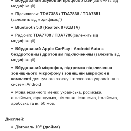
Вбудований звуковий процесор DSP
(залежить від
модифікації)
Підсилювач:
TDA7388 / TDA7838 / TDA7851
(залежить від модифікації)
Bluetooth 5.0 (Realtek 8761BTV)
Радіочіп:
TDA7708 / TDA7786
(залежить від
модифікації)
Вбудований Apple CarPlay і Android Auto з
бездротовим і дротовим підключенням
(залежить від
модифікації)
Вбудований мікрофон, підтримка підключення
зовнішнього мікрофону і зовнішній мікрофон в
комплекті
для гучного зв'язку і голосового управління в
системі Android
Мова екранного меню: українська, російська,
англійська, французька, німецька, іспанська, італійська,
арабська та ін. 60 мов.
Дисплей:
Діагональ
10" (дюйма)