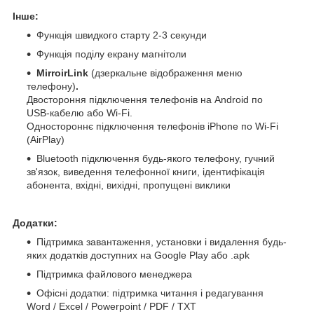
Інше:
Функція швидкого старту 2-3 секунди
Функція поділу екрану магнітоли
MirroirLink
(дзеркальне відображення меню
телефону)
.
Двостороння підключення телефонів на Android по
USB-кабелю або Wi-Fi.
Одностороннє підключення телефонів iPhone по Wi-Fi
(AirPlay)
Bluetooth підключення будь-якого телефону, гучний
зв'язок, виведення телефонної книги, ідентифікація
абонента, вхідні, вихідні, пропущені виклики
Додатки:
Підтримка завантаження, установки і видалення будь-
яких додатків доступних на Google Play або .apk
Підтримка файлового менеджера
Офісні додатки: підтримка читання і редагування
Word / Excel / Powerpoint / PDF / TXT