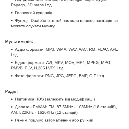
Papago, 3D maps і т.д.
Голосовий супровід
Функція Dual Zone: в той час коли працює навігація ви
можете слухати музику
Мультимедія:
Аудіо формати: MP3, WMA, WAV, AAC, RM, FLAC, APE
і т.д.
Відео формати: AVI, MKV, MOV, MP4, MPEG, MPG,
RMVB, FLV, H.265 і VP9 і т.д.
Фото формати: PNG, JPG, JEPG, BMP, GIF і т.д.
Радіо:
Підтримка
RDS
(залежить від модифікації)
Діапазон FM/AM: FM: 87,5MHz - 108MHz (18 станцій),
АМ: 522KHz - 1620KHz (12 станцій)
Режим пошуку: автоматичний або ручний