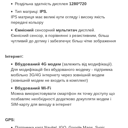
Роздільна здатність дисплея
1280*720
Тип матриці:
IPS.
IPS матриця має великі кути огляду і високу якість
передачі кольору
Ємнісний
сенсорний
мультитач
дисплей.
Ємнісний сенсор, в порівнянні з резистивним, більш
чутливий до дотику і забезпечує більш чітке зображення
Інтернет:
Вбудований 4G модем
(залежить від модифікації).
Для модифікацій без вбудованого модему - підтримка
мобільно 3G/4G інтернету через зовнішній модем
(зовнішній модем не входить в комплект)
Вбудований Wi-Fi
Можна використовувати смартфон як точку доступу що
позбавляє необхідності додатково докупляти модем і
SIM-карту для виходу в інтернет
GPS:
Підтримка карт Navitel, IGO, Google Maps, Sygic,