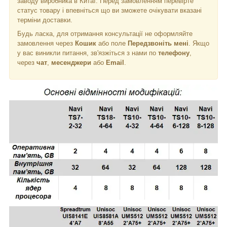
заводу виробника в Китаї. Перед замовленням перевірте
статус товару і впевніться що ви зможете очікувати вказані
терміни доставки.
Будь ласка, для отримання консультації не оформляйте
замовлення через
Кошик
або поле
Передзвоніть мені
. Якщо
у вас виникли питання, зв'язжіться з нами по
телефону
,
через
чат
,
месенджери
або
Email
.