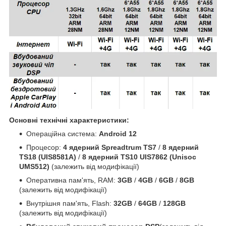
Основні технічні характеристики:
Операційна система:
Android 12
Процесор:
4 ядерний Spreadtrum TS7
/
8 ядерний
TS18 (UIS8581A)
/
8 ядерний TS10 UIS7862 (Unisoc
UMS512)
(залежить від модифікації)
Оперативна пам'ять, RAM:
3GB
/
4GB
/
6GB
/
8GB
(залежить від модифікації)
Внутрішня пам'ять, Flash:
32GB
/
64GB
/
128GB
(залежить від модифікації)