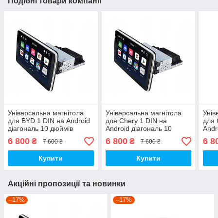
Подібні товари компанії
Універсальна магнітола
Універсальна магнітола
Унів
для BYD 1 DIN на Android
для Chery 1 DIN на
для 
діагональ 10 дюймів
Android діагональ 10
Andr
дюймів
дюй
6 800
6 800
6 8
₴
₴
7 600 ₴
7 600 ₴
Купити
Купити
Акційні пропозиції та новинки
–17%
–17%