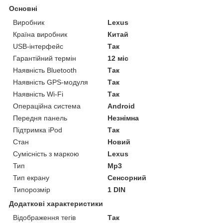
Основні
Виробник
Lexus
Країна виробник
Китай
USB-інтерфейс
Так
Гарантійний термін
12 міс
Наявність Bluetooth
Так
Наявність GPS-модуля
Так
Наявність Wi-Fi
Так
Операційна система
Android
Передня панель
Незнімна
Підтримка iPod
Так
Стан
Новий
Сумісність з маркою
Lexus
Тип
Mp3
Тип екрану
Сенсорний
Типорозмір
1 DIN
Додаткові характеристики
Відображення тегів
Так