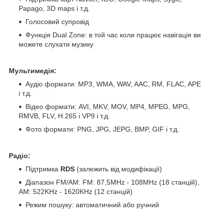
Papago, 3D maps і т.д.
Голосовий супровід
Функція Dual Zone: в той час коли працює навігація ви
можете слухати музику
Мультимедія:
Аудіо формати: MP3, WMA, WAV, AAC, RM, FLAC, APE
і т.д.
Відео формати: AVI, MKV, MOV, MP4, MPEG, MPG,
RMVB, FLV, H.265 і VP9 і т.д.
Фото формати: PNG, JPG, JEPG, BMP, GIF і т.д.
Радіо:
Підтримка
RDS
(залежить від модифікації)
Діапазон FM/AM: FM: 87,5MHz - 108MHz (18 станцій),
АМ: 522KHz - 1620KHz (12 станцій)
Режим пошуку: автоматичний або ручний