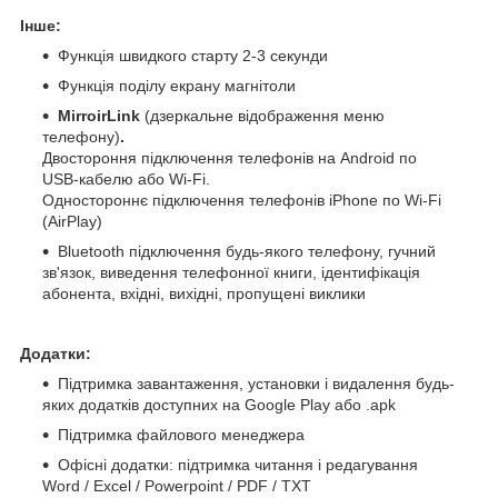
Інше:
Функція швидкого старту 2-3 секунди
Функція поділу екрану магнітоли
MirroirLink
(дзеркальне відображення меню
телефону)
.
Двостороння підключення телефонів на Android по
USB-кабелю або Wi-Fi.
Одностороннє підключення телефонів iPhone по Wi-Fi
(AirPlay)
Bluetooth підключення будь-якого телефону, гучний
зв'язок, виведення телефонної книги, ідентифікація
абонента, вхідні, вихідні, пропущені виклики
Додатки:
Підтримка завантаження, установки і видалення будь-
яких додатків доступних на Google Play або .apk
Підтримка файлового менеджера
Офісні додатки: підтримка читання і редагування
Word / Excel / Powerpoint / PDF / TXT