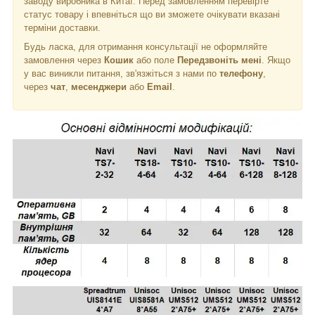
заводу виробника в Китаї. Перед замовленням перевірте
статус товару і впевніться що ви зможете очікувати вказані
терміни доставки.
Будь ласка, для отримання консультації не оформляйте
замовлення через
Кошик
або поле
Передзвоніть мені
. Якщо
у вас виникли питання, зв'язжіться з нами по
телефону
,
через
чат
,
месенджери
або
Email
.