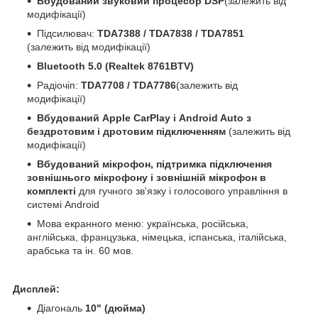
Вбудований звуковий процесор DSP
(залежить від
модифікації)
Підсилювач:
TDA7388 / TDA7838 / TDA7851
(залежить від модифікації)
Bluetooth 5.0 (Realtek 8761BTV)
Радіочіп:
TDA7708 / TDA7786
(залежить від
модифікації)
Вбудований Apple CarPlay і Android Auto з
бездротовим і дротовим підключенням
(залежить від
модифікації)
Вбудований мікрофон, підтримка підключення
зовнішнього мікрофону і зовнішній мікрофон в
комплекті
для гучного зв'язку і голосового управління в
системі Android
Мова екранного меню: українська, російська,
англійська, французька, німецька, іспанська, італійська,
арабська та ін. 60 мов.
Дисплей:
Діагональ
10" (дюйма)