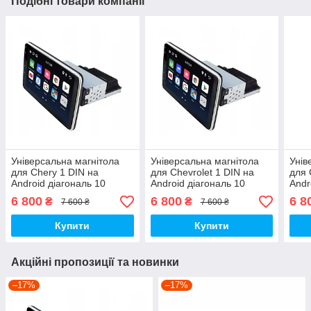
Подібні товари компанії
Універсальна магнітола
Універсальна магнітола
Унів
для Chery 1 DIN на
для Chevrolet 1 DIN на
для 
Android діагональ 10
Android діагональ 10
Andr
дюймів
дюймів
дюй
6 800
6 800
6 8
₴
₴
7 600 ₴
7 600 ₴
Купити
Купити
Акційні пропозиції та новинки
–17%
–17%