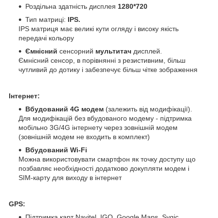
Роздільна здатність дисплея
1280*720
Тип матриці:
IPS.
IPS матриця має великі кути огляду і високу якість
передачі кольору
Ємнісний
сенсорний
мультитач
дисплей.
Ємнісний сенсор, в порівнянні з резистивним, більш
чутливий до дотику і забезпечує більш чітке зображення
Інтернет:
Вбудований 4G модем
(залежить від модифікації).
Для модифікацій без вбудованого модему - підтримка
мобільно 3G/4G інтернету через зовнішній модем
(зовнішній модем не входить в комплект)
Вбудований Wi-Fi
Можна використовувати смартфон як точку доступу що
позбавляє необхідності додатково докупляти модем і
SIM-карту для виходу в інтернет
GPS:
Підтримка карт Navitel, IGO, Google Maps, Sygic,