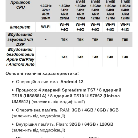
Основні технічні характеристики:
Операційна система:
Android 12
Процесор:
4 ядерний Spreadtrum TS7
/
8 ядерний
TS18 (UIS8581A)
/
8 ядерний TS10 UIS7862 (Unisoc
UMS512)
(залежить від модифікації)
Оперативна пам'ять, RAM:
3GB
/
4GB
/
6GB
/
8GB
(залежить від модифікації)
Внутрішня пам'ять, Flash:
32GB
/
64GB
/
128GB
(залежить від модифікації)