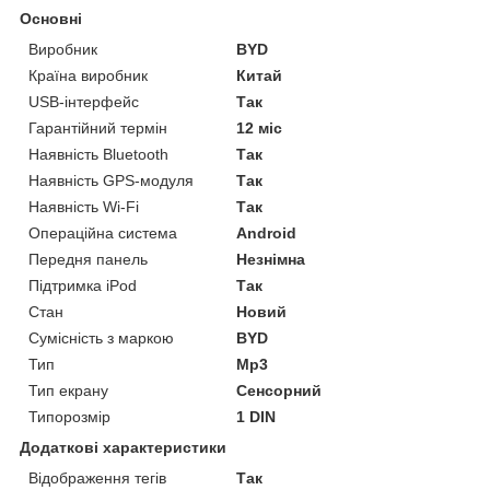
Основні
Виробник
BYD
Країна виробник
Китай
USB-інтерфейс
Так
Гарантійний термін
12 міс
Наявність Bluetooth
Так
Наявність GPS-модуля
Так
Наявність Wi-Fi
Так
Операційна система
Android
Передня панель
Незнімна
Підтримка iPod
Так
Стан
Новий
Сумісність з маркою
BYD
Тип
Mp3
Тип екрану
Сенсорний
Типорозмір
1 DIN
Додаткові характеристики
Відображення тегів
Так