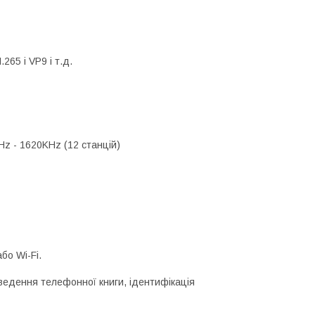
65 і VP9 і т.д.
Hz - 1620KHz (12 станцій)
бо Wi-Fi.
иведення телефонної книги, ідентифікація