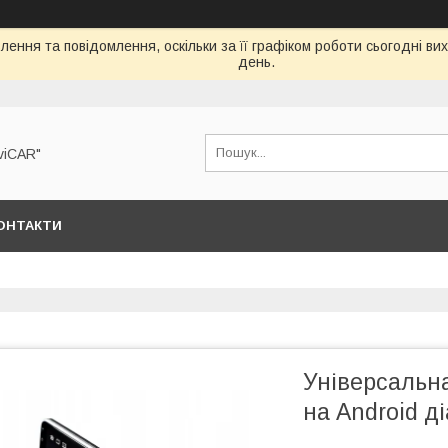
ення та повідомлення, оскільки за її графіком роботи сьогодні в
день.
viCAR"
ОНТАКТИ
Універсальна
на Android д