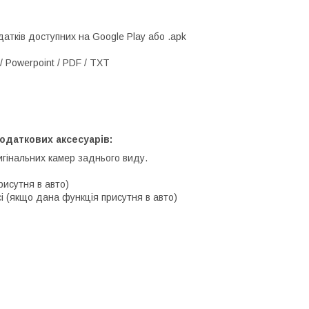
атків доступних на Google Play або .apk
/ Powerpoint / PDF / TXT
одаткових аксесуарів:
игінальних камер заднього виду.
рисутня в авто)
і (якщо дана функція присутня в авто)