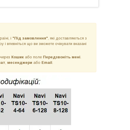
раїні, і
"Під замовлення"
, які доставляються з
у і впевніться що ви зможете очікувати вказані
 через
Кошик
або поле
Передзвоніть мені
.
чат
,
месенджери
або
Email
.