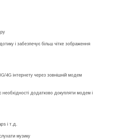
ору
дотику і забезпечує більш чітке зображення
3G/4G інтернету через зовнішній модем
 необхідності додатково докупляти модем і
ps і т.д.
 слухати музику