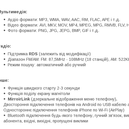
Мультимедія:
Аудіо формати: MP3, WMA, WAV, AAC, RM, FLAC, APE і т.д.
Відео формати: AVI, MKV, MOV, MP4, MPEG, MPG, RMVB, FLV, H.2
Фото формати: PNG, JPG, JEPG, BMP, GIF і т.д.
адіо:
Підтримка
RDS
(залежить від модифікації)
Діапазон FM/AM: FM: 87,5MHz - 108MHz (18 станцій), АМ: 522K
Режим пошуку: автоматичний або ручний
нше:
Функція швидкого старту 2-3 секунди
Функція поділу екрану магнітоли
MirroirLink
(дзеркальне відображення меню телефону)
.
Двостороння підключення телефонів на Android по USB-кабелю а
Одностороннє підключення телефонів iPhone по Wi-Fi (AirPlay)
Bluetooth підключення будь-якого телефону, гучний зв'язок, в
абонента, вхідні, вихідні, пропущені виклики