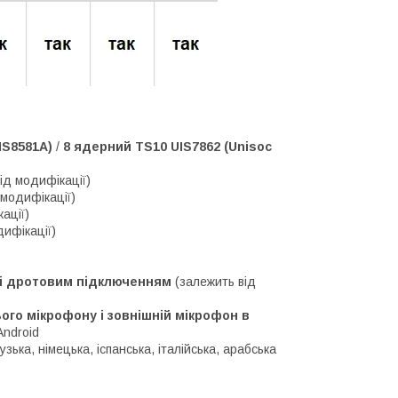
IS8581A)
/
8 ядерний TS10 UIS7862 (Unisoc
ід модифікації)
 модифікації)
ації)
дифікації)
м і дротовим підключенням
(залежить від
го мікрофону і зовнішній мікрофон в
Android
зька, німецька, іспанська, італійська, арабська