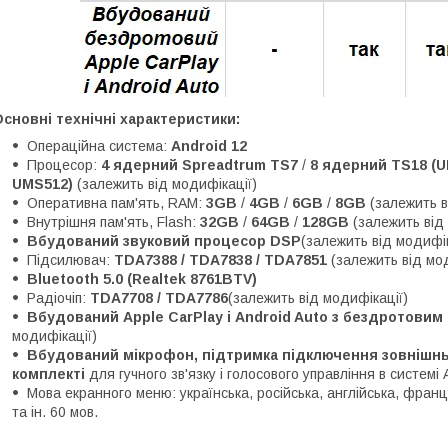
сновні технічні характеристики:
Операційна система:
Android 12
Процесор:
4 ядерний Spreadtrum TS7
/
8 ядерний TS18 (U
UMS512)
(залежить від модифікації)
Оперативна пам'ять, RAM:
3GB
/
4GB
/
6GB
/
8GB
(залежить в
Внутрішня пам'ять, Flash:
32GB
/
64GB
/
128GB
(залежить від
Вбудований звуковий процесор DSP
(залежить від модифік
Підсилювач:
TDA7388 / TDA7838 / TDA7851
(залежить від мо
Bluetooth 5.0 (Realtek 8761BTV)
Радіочіп:
TDA7708 / TDA7786
(залежить від модифікації)
Вбудований Apple CarPlay і Android Auto з бездротови
модифікації)
Вбудований мікрофон, підтримка підключення зовнішньо
комплекті
для гучного зв'язку і голосового управління в системі 
Мова екранного меню: українська, російська, англійська, францу
та ін. 60 мов.