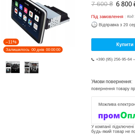
6 800 
7 600 ₴
Під замовлення
Код
Відправка з 20 се
–11%
Купити
Залишилось
0
0
днів
0
0
0
0
0
0
+380 (95) 256-95-64
повернення товару п
У компанії підключені
будь-який товар не п