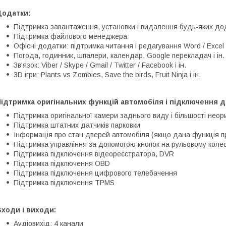
Додатки:
Підтримка завантаження, установки і видалення будь-яких дод
Підтримка файлового менеджера
Офісні додатки: підтримка читання і редагування Word / Excel 
Погода, годинник, шпалери, календар, Google перекладач і ін.
Зв'язок: Viber / Skype / Gmail / Twitter / Facebook і ін.
3D ігри: Plants vs Zombies, Save the birds, Fruit Ninja і ін.
ідтримка оригінальних функцій автомобіля і підключення д
Підтримка оригінальної камери заднього виду і більшості неор
Підтримка штатних датчиків парковки
Інформація про стан дверей автомобіля (якщо дана функція п
Підтримка управління за допомогою кнопок на рульовому колес
Підтримка підключення відеореєстратора, DVR
Підтримка підключення OBD
Підтримка підключення цифрового телебачення
Підтримка підключення TPMS
ходи і виходи:
Аудіовихід: 4 канали