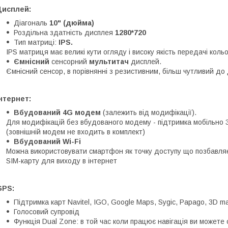
Дисплей:
Діагональ
10" (дюйма)
Роздільна здатність дисплея
1280*720
Тип матриці:
IPS.
IPS матриця має великі кути огляду і високу якість передачі коль
Ємнісний
сенсорний
мультитач
дисплей.
Ємнісний сенсор, в порівнянні з резистивним, більш чутливий до 
нтернет:
Вбудований 4G модем
(залежить від модифікації).
Для модифікацій без вбудованого модему - підтримка мобільно 
(зовнішній модем не входить в комплект)
Вбудований Wi-Fi
Можна використовувати смартфон як точку доступу що позбавляє
SIM-карту для виходу в інтернет
GPS:
Підтримка карт Navitel, IGO, Google Maps, Sygic, Papago, 3D ma
Голосовий супровід
Функція Dual Zone: в той час коли працює навігація ви можете