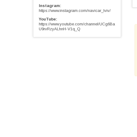
Instagram
https://www.instagram.com/navicar_lviv/
YouTube
https://www.youtube.com/channel/UCg6Ba
U9rvRzyALhnH-V1q_Q