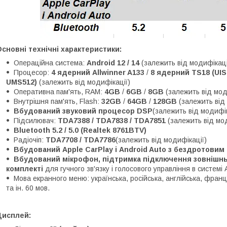
сновні технічні характеристики:
Операційна система:
Android 12 / 14
(залежить від модифікаці
Процесор:
4 ядерний Allwinner A133
/
8 ядерний TS18 (UI
UMS512)
(залежить від модифікації)
Оперативна пам'ять, RAM:
4GB
/
6GB
/
8GB
(залежить від мод
Внутрішня пам'ять, Flash:
32GB
/
64GB
/
128GB
(залежить від
Вбудований звуковий процесор DSP
(залежить від модифік
Підсилювач:
TDA7388 / TDA7838 / TDA7851
(залежить від мо
Bluetooth 5.2 / 5.0 (Realtek 8761BTV)
Радіочіп:
TDA7708 / TDA7786
(залежить від модифікації)
Вбудований Apple CarPlay і Android Auto з бездротови
Вбудований мікрофон, підтримка підключення зовнішньо
комплекті
для гучного зв'язку і голосового управління в системі 
Мова екранного меню: українська, російська, англійська, францу
та ін. 60 мов.
Дисплей: