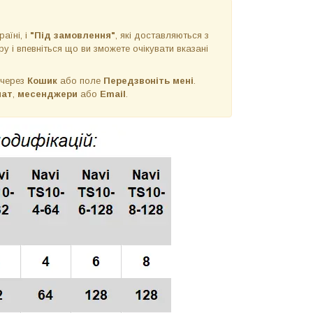
раїні, і
"Під замовлення"
, які доставляються з
у і впевніться що ви зможете очікувати вказані
 через
Кошик
або поле
Передзвоніть мені
.
чат
,
месенджери
або
Email
.