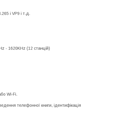
65 і VP9 і т.д.
Hz - 1620KHz (12 станцій)
бо Wi-Fi.
иведення телефонної книги, ідентифікація