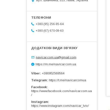
вул. Шевченка, 313, Львів, Україна
+380 (95) 256-95-64
+380 (67) 670-09-63
navicar.com.ua@gmail.com
https://m.me/navicar.com.ua
Viber
+380952569564
Telegram
https://t.me/navicarcomua
Facebook
https://www.facebook.com/navicar.com.ua
/
Instagram
https://www.instagram.com/navicar_lviv/