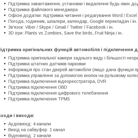
Підтримка завантаження, установки і видалення будь-яких дод
Підтримка файлового менеджера
Офісні додатки: підтримка читання і редагування Word / Excel 
Погода, годинник, шпалери, календар, Google перекладач і ін.
Зв'язок: Viber / Skype / Gmail / Twitter / Facebook і ін.
3D ігри: Plants vs Zombies, Save the birds, Fruit Ninja і ін.
ідтримка оригінальних функцій автомобіля і підключення д
Підтримка оригінальної камери заднього виду і більшості неор
Підтримка штатних датчиків парковки
Інформація про стан дверей автомобіля (якщо дана функція п
Підтримка управління за допомогою кнопок на рульовому колес
Підтримка підключення відеореєстратора, DVR
Підтримка підключення OBD
Підтримка підключення цифрового телебачення
Підтримка підключення TPMS
ходи і виходи:
Аудіовихід: 4 канали
Вихід на сабвуфер: 1 канал
Відеовихід: 2 канали