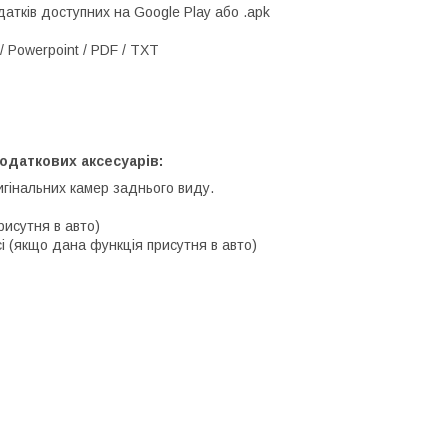
атків доступних на Google Play або .apk
/ Powerpoint / PDF / TXT
одаткових аксесуарів:
игінальних камер заднього виду.
рисутня в авто)
і (якщо дана функція присутня в авто)