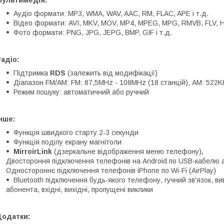
Аудіо формати: MP3, WMA, WAV, AAC, RM, FLAC, APE і т.д.
Відео формати: AVI, MKV, MOV, MP4, MPEG, MPG, RMVB, FLV, H.2
Фото формати: PNG, JPG, JEPG, BMP, GIF і т.д.
адіо:
Підтримка
RDS
(залежить від модифікації)
Діапазон FM/AM: FM: 87,5MHz - 108MHz (18 станцій), АМ: 522K
Режим пошуку: автоматичний або ручний
нше:
Функція швидкого старту 2-3 секунди
Функція поділу екрану магнітоли
MirroirLink
(дзеркальне відображення меню телефону)
.
Двостороння підключення телефонів на Android по USB-кабелю а
Одностороннє підключення телефонів iPhone по Wi-Fi (AirPlay)
Bluetooth підключення будь-якого телефону, гучний зв'язок, в
абонента, вхідні, вихідні, пропущені виклики
Додатки: