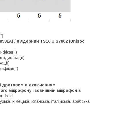
ї)
S8581A)
/
8 ядерний TS10 UIS7862 (Unisoc
ифікації)
 модифікації)
ації)
дифікації)
м і дротовим підключенням
го мікрофону і зовнішній мікрофон в
Android
зька, німецька, іспанська, італійська, арабська