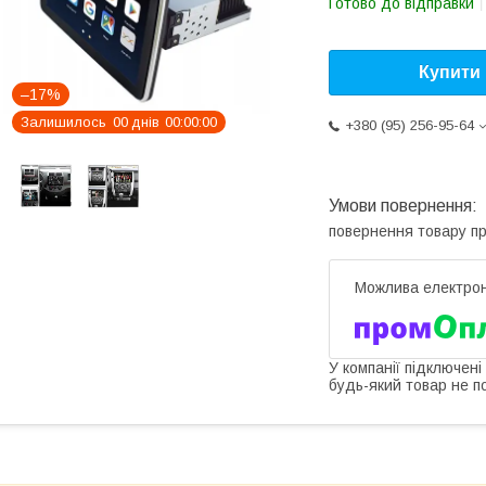
Готово до відправки
Купити
–17%
Залишилось
0
0
днів
0
0
0
0
0
0
+380 (95) 256-95-64
повернення товару п
У компанії підключені
будь-який товар не п