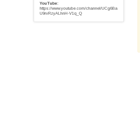
YouTube
https://www.youtube.com/channel/UCg6Ba
U9rvRzyALhnH-V1q_Q