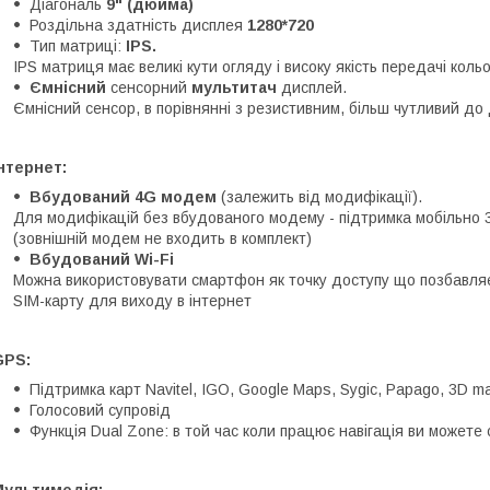
Діагональ
9" (дюйма)
Роздільна здатність дисплея
1280*720
Тип матриці:
IPS.
IPS матриця має великі кути огляду і високу якість передачі коль
Ємнісний
сенсорний
мультитач
дисплей.
Ємнісний сенсор, в порівнянні з резистивним, більш чутливий до 
нтернет:
Вбудований 4G модем
(залежить від модифікації).
Для модифікацій без вбудованого модему - підтримка мобільно 
(зовнішній модем не входить в комплект)
Вбудований Wi-Fi
Можна використовувати смартфон як точку доступу що позбавляє
SIM-карту для виходу в інтернет
GPS:
Підтримка карт Navitel, IGO, Google Maps, Sygic, Papago, 3D ma
Голосовий супровід
Функція Dual Zone: в той час коли працює навігація ви можете
Мультимедія: