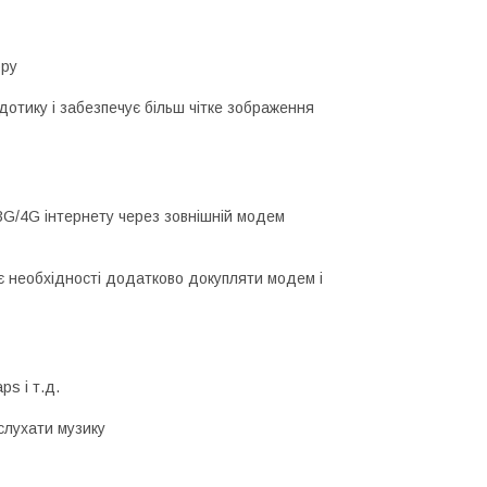
ору
дотику і забезпечує більш чітке зображення
3G/4G інтернету через зовнішній модем
 необхідності додатково докупляти модем і
ps і т.д.
 слухати музику