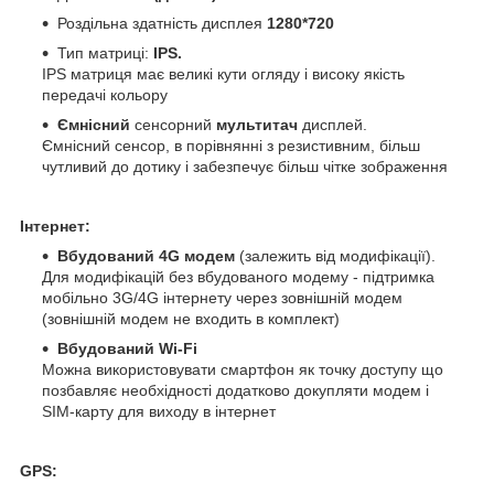
Роздільна здатність дисплея
1280*720
Тип матриці:
IPS.
IPS матриця має великі кути огляду і високу якість
передачі кольору
Ємнісний
сенсорний
мультитач
дисплей.
Ємнісний сенсор, в порівнянні з резистивним, більш
чутливий до дотику і забезпечує більш чітке зображення
Інтернет:
Вбудований 4G модем
(залежить від модифікації).
Для модифікацій без вбудованого модему - підтримка
мобільно 3G/4G інтернету через зовнішній модем
(зовнішній модем не входить в комплект)
Вбудований Wi-Fi
Можна використовувати смартфон як точку доступу що
позбавляє необхідності додатково докупляти модем і
SIM-карту для виходу в інтернет
GPS: