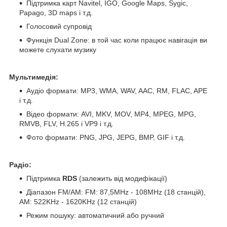
Підтримка карт Navitel, IGO, Google Maps, Sygic,
Papago, 3D maps і т.д.
Голосовий супровід
Функція Dual Zone: в той час коли працює навігація ви
можете слухати музику
Мультимедія:
Аудіо формати: MP3, WMA, WAV, AAC, RM, FLAC, APE
і т.д.
Відео формати: AVI, MKV, MOV, MP4, MPEG, MPG,
RMVB, FLV, H.265 і VP9 і т.д.
Фото формати: PNG, JPG, JEPG, BMP, GIF і т.д.
Радіо:
Підтримка
RDS
(залежить від модифікації)
Діапазон FM/AM: FM: 87,5MHz - 108MHz (18 станцій),
АМ: 522KHz - 1620KHz (12 станцій)
Режим пошуку: автоматичний або ручний