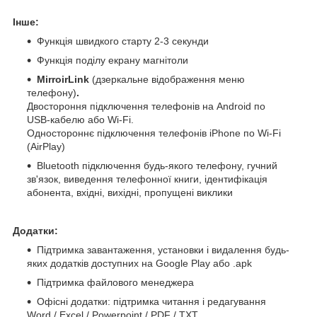
Інше:
Функція швидкого старту 2-3 секунди
Функція поділу екрану магнітоли
MirroirLink
(дзеркальне відображення меню
телефону)
.
Двостороння підключення телефонів на Android по
USB-кабелю або Wi-Fi.
Одностороннє підключення телефонів iPhone по Wi-Fi
(AirPlay)
Bluetooth підключення будь-якого телефону, гучний
зв'язок, виведення телефонної книги, ідентифікація
абонента, вхідні, вихідні, пропущені виклики
Додатки:
Підтримка завантаження, установки і видалення будь-
яких додатків доступних на Google Play або .apk
Підтримка файлового менеджера
Офісні додатки: підтримка читання і редагування
Word / Excel / Powerpoint / PDF / TXT