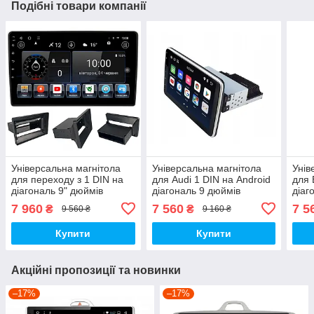
Подібні товари компанії
Універсальна магнітола
Універсальна магнітола
Унів
для переходу з 1 DIN на
для Audi 1 DIN на Android
для 
діагональ 9" дюймів
діагональ 9 дюймів
діаг
Android
7 960
7 560
7 5
₴
₴
9 560 ₴
9 160 ₴
Купити
Купити
Акційні пропозиції та новинки
–17%
–17%