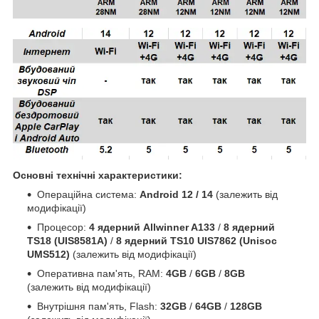
Основні технічні характеристики:
Операційна система:
Android 12 / 14
(залежить від
модифікації)
Процесор:
4 ядерний Allwinner A133
/
8 ядерний
TS18 (UIS8581A)
/
8 ядерний TS10 UIS7862 (Unisoc
UMS512)
(залежить від модифікації)
Оперативна пам'ять, RAM:
4GB
/
6GB
/
8GB
(залежить від модифікації)
Внутрішня пам'ять, Flash:
32GB
/
64GB
/
128GB