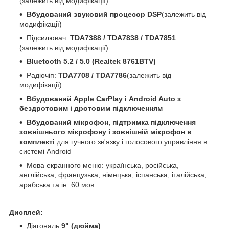
(залежить від модифікації)
Вбудований звуковий процесор DSP
(залежить від
модифікації)
Підсилювач:
TDA7388 / TDA7838 / TDA7851
(залежить від модифікації)
Bluetooth 5.2 / 5.0 (Realtek 8761BTV)
Радіочіп:
TDA7708 / TDA7786
(залежить від
модифікації)
Вбудований Apple CarPlay і Android Auto з
бездротовим і дротовим підключенням
Вбудований мікрофон, підтримка підключення
зовнішнього мікрофону і зовнішній мікрофон в
комплекті
для гучного зв'язку і голосового управління в
системі Android
Мова екранного меню: українська, російська,
англійська, французька, німецька, іспанська, італійська,
арабська та ін. 60 мов.
Дисплей:
Діагональ
9" (дюйма)