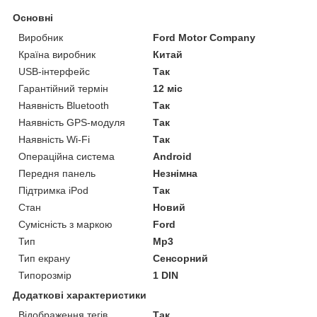
Основні
Виробник
Ford Motor Company
Країна виробник
Китай
USB-інтерфейс
Так
Гарантійний термін
12 міс
Наявність Bluetooth
Так
Наявність GPS-модуля
Так
Наявність Wi-Fi
Так
Операційна система
Android
Передня панель
Незнімна
Підтримка iPod
Так
Стан
Новий
Сумісність з маркою
Ford
Тип
Mp3
Тип екрану
Сенсорний
Типорозмір
1 DIN
Додаткові характеристики
Відображення тегів
Так