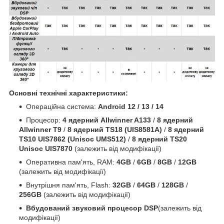
Основні технічні характеристики:
Операційна система:
Android 12 / 13 / 14
Процесор:
4 ядерний Allwinner A133
/
8 ядерний
Allwinner T9
/
8 ядерний TS18 (UIS8581A)
/
8 ядерний
TS10 UIS7862 (Unisoc UMS512)
/
8 ядерний TS20
Unisoc UIS7870
(залежить від модифікації)
Оперативна пам'ять, RAM:
4GB
/
6GB
/
8GB
/
12GB
(залежить від модифікації)
Внутрішня пам'ять, Flash:
32GB
/
64GB
/
128GB
/
256GB
(залежить від модифікації)
Вбудований звуковий процесор DSP
(залежить від
модифікації)