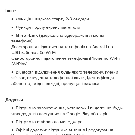
Інше:
Функція швидкого старту 2-3 секунди
Функція поділу екрану магнітоли
MirroirLink
(дзеркальне відображення меню
телефону)
.
Двостороння підключення телефонів на Android по
USB-кабелю або Wi-Fi.
Одностороннє підключення телефонів iPhone по Wi-Fi
(AirPlay)
Bluetooth підключення будь-якого телефону, гучний
зв'язок, виведення телефонної книги, ідентифікація
абонента, вхідні, вихідні, пропущені виклики
Додатки:
Підтримка завантаження, установки і видалення будь-
яких додатків доступних на Google Play або .apk
Підтримка файлового менеджера
Офісні додатки: підтримка читання і редагування