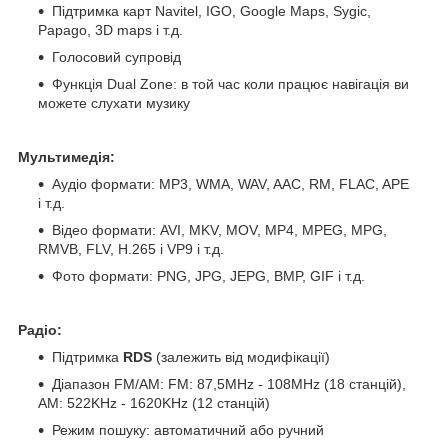
Підтримка карт Navitel, IGO, Google Maps, Sygic,
Papago, 3D maps і т.д.
Голосовий супровід
Функція Dual Zone: в той час коли працює навігація ви
можете слухати музику
Мультимедія:
Аудіо формати: MP3, WMA, WAV, AAC, RM, FLAC, APE
і т.д.
Відео формати: AVI, MKV, MOV, MP4, MPEG, MPG,
RMVB, FLV, H.265 і VP9 і т.д.
Фото формати: PNG, JPG, JEPG, BMP, GIF і т.д.
Радіо:
Підтримка
RDS
(залежить від модифікації)
Діапазон FM/AM: FM: 87,5MHz - 108MHz (18 станцій),
АМ: 522KHz - 1620KHz (12 станцій)
Режим пошуку: автоматичний або ручний