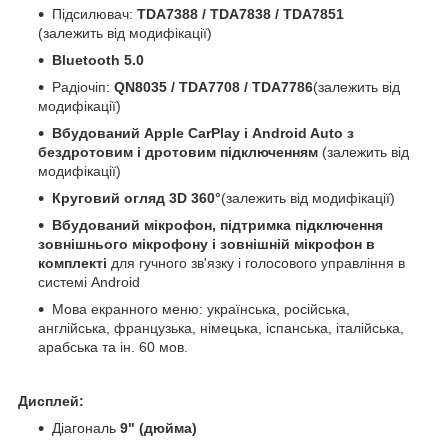
Підсилювач:
TDA7388 / TDA7838 / TDA7851
(залежить від модифікації)
Bluetooth 5.0
Радіочіп:
QN8035 / TDA7708 / TDA7786
(залежить від
модифікації)
Вбудований Apple CarPlay і Android Auto з
бездротовим і дротовим підключенням
(залежить від
модифікації)
Круговий огляд 3D 360°
(залежить від модифікації)
Вбудований мікрофон, підтримка підключення
зовнішнього мікрофону і зовнішній мікрофон в
комплекті
для гучного зв'язку і голосового управління в
системі Android
Мова екранного меню: українська, російська,
англійська, французька, німецька, іспанська, італійська,
арабська та ін. 60 мов.
Дисплей:
Діагональ
9" (дюйма)