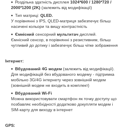
Роздільна здатність дисплея
1024*600 / 1280*720 /
2000*1200 (2K)
(залежить від модифікації)
Тип матриці:
QLED.
У порівнянні з IPS, QLED-матриця забезпечує більш
насичені кольори та вищу контрастність
Ємнісний
сенсорний
мультитач
дисплей.
Ємнісний сенсор, в порівнянні з резистивним, більш
чутливий до дотику і забезпечує більш чітке зображення
Інтернет:
Вбудований 4G модем
(залежить від модифікації).
Для модифікацій без вбудованого модему - підтримка
мобільно 3G/4G інтернету через зовнішній модем
(зовнішній модем не входить в комплект)
Вбудований Wi-Fi
Можна використовувати смартфон як точку доступу що
позбавляє необхідності додатково докупляти модем і
SIM-карту для виходу в інтернет
GPS: