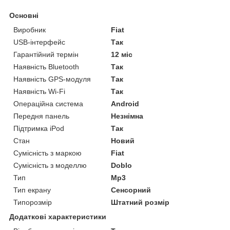
Основні
Виробник
Fiat
USB-інтерфейс
Так
Гарантійний термін
12 міс
Наявність Bluetooth
Так
Наявність GPS-модуля
Так
Наявність Wi-Fi
Так
Операційна система
Android
Передня панель
Незнімна
Підтримка iPod
Так
Стан
Новий
Сумісність з маркою
Fiat
Сумісність з моделлю
Doblo
Тип
Mp3
Тип екрану
Сенсорний
Типорозмір
Штатний розмір
Додаткові характеристики