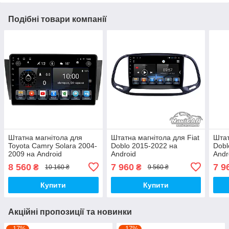
Подібні товари компанії
Штатна магнітола для
Штатна магнітола для Fiat
Штат
Toyota Camry Solara 2004-
Doblo 2015-2022 на
Dobl
2009 на Android
Android
Andr
8 560
7 960
7 9
₴
₴
10 160 ₴
9 560 ₴
Купити
Купити
Акційні пропозиції та новинки
–17%
–17%