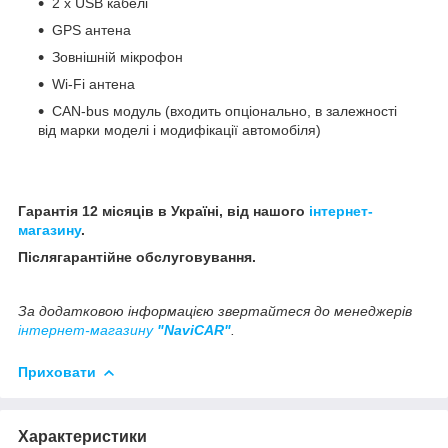
2 x USB кабелі
GPS антена
Зовнішній мікрофон
Wi-Fi антена
CAN-bus модуль (входить опціонально, в залежності
від марки моделі і модифікації автомобіля)
Гарантія 12 місяців в Україні, від нашого
інтернет-
магазину
.
Післягарантійне обслуговування.
За додатковою інформацією звертайтеся до менеджерів
інтернет-магазину
"NaviCAR"
.
Приховати
Характеристики