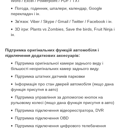
Word / Excel / Powerpoint / PDF / TXT
Погода, годинник, шпалери, календар, Google
перекладач і ін.
Зв'язок: Viber / Skype / Gmail / Twitter / Facebook і ін.
3D ігри: Plants vs Zombies, Save the birds, Fruit Ninja і
ін.
Підтримка оригінальних функцій автомобіля і
підключення додаткових аксесуарів:
Підтримка оригінальної камери заднього виду і
більшості неоригінальних камер заднього виду.
Підтримка штатних датчиків парковки
Інформація про стан дверей автомобіля (якщо дана
функція присутня в авто)
Підтримка управління за допомогою кнопок на
рульовому колесі (якщо дана функція присутня в авто)
Підтримка підключення відеореєстратора, DVR
Підтримка підключення OBD
Підтримка підключення цифрового телебачення