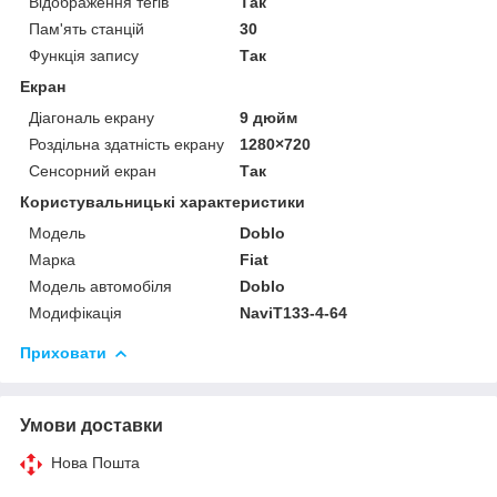
Відображення тегів
Так
Пам'ять станцій
30
Функція запису
Так
Екран
Діагональ екрану
9 дюйм
Роздільна здатність екрану
1280×720
Сенсорний екран
Так
Користувальницькі характеристики
Мoдель
Doblo
Марка
Fiat
Модель автомобіля
Doblo
Модифікація
NaviT133-4-64
Приховати
Умови доставки
Нова Пошта