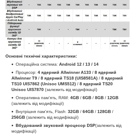
Основні технічні характеристики:
Операційна система:
Android 12 / 13 / 14
Процесор:
4 ядерний Allwinner A133
/
8 ядерний
Allwinner T9
/
8 ядерний TS18 (UIS8581A)
/
8 ядерний
TS10 UIS7862 (Unisoc UMS512)
/
8 ядерний TS20
Unisoc UIS7870
(залежить від модифікації)
Оперативна пам'ять, RAM:
4GB
/
6GB
/
8GB
/
12GB
(залежить від модифікації)
Внутрішня пам'ять, Flash:
32GB
/
64GB
/
128GB
/
256GB
(залежить від модифікації)
Вбудований звуковий процесор DSP
(залежить від
модифікації)