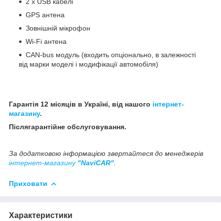
2 x USB кабелі
GPS антена
Зовнішній мікрофон
Wi-Fi антена
CAN-bus модуль (входить опціонально, в залежності
від марки моделі і модифікації автомобіля)
Гарантія 12 місяців в Україні, від нашого
інтернет-
магазину
.
Післягарантійне обслуговування.
За додатковою інформацією звертайтеся до менеджерів
інтернет-магазину
"NaviCAR"
.
Приховати
Характеристики