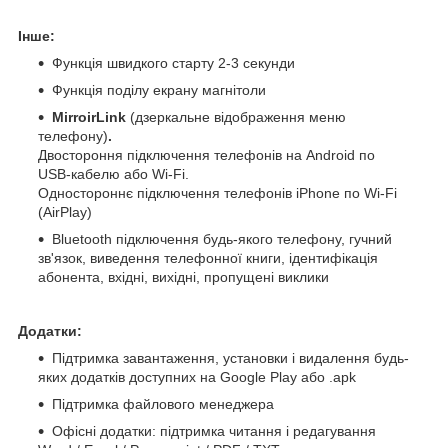
Інше:
Функція швидкого старту 2-3 секунди
Функція поділу екрану магнітоли
MirroirLink
(дзеркальне відображення меню
телефону)
.
Двостороння підключення телефонів на Android по
USB-кабелю або Wi-Fi.
Одностороннє підключення телефонів iPhone по Wi-Fi
(AirPlay)
Bluetooth підключення будь-якого телефону, гучний
зв'язок, виведення телефонної книги, ідентифікація
абонента, вхідні, вихідні, пропущені виклики
Додатки:
Підтримка завантаження, установки і видалення будь-
яких додатків доступних на Google Play або .apk
Підтримка файлового менеджера
Офісні додатки: підтримка читання і редагування