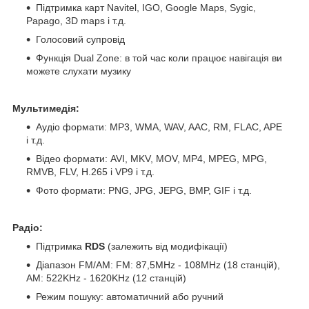
Підтримка карт Navitel, IGO, Google Maps, Sygic,
Papago, 3D maps і т.д.
Голосовий супровід
Функція Dual Zone: в той час коли працює навігація ви
можете слухати музику
Мультимедія:
Аудіо формати: MP3, WMA, WAV, AAC, RM, FLAC, APE
і т.д.
Відео формати: AVI, MKV, MOV, MP4, MPEG, MPG,
RMVB, FLV, H.265 і VP9 і т.д.
Фото формати: PNG, JPG, JEPG, BMP, GIF і т.д.
Радіо:
Підтримка
RDS
(залежить від модифікації)
Діапазон FM/AM: FM: 87,5MHz - 108MHz (18 станцій),
АМ: 522KHz - 1620KHz (12 станцій)
Режим пошуку: автоматичний або ручний