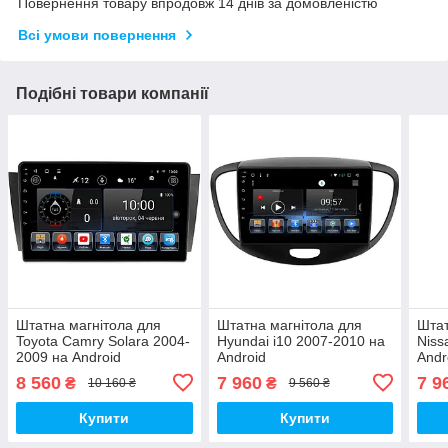
Повернення товару впродовж 14 днів за домовленістю
Всі умови повернення
Подібні товари компанії
Штатна магнітола для
Штатна магнітола для
Штат
Toyota Camry Solara 2004-
Hyundai i10 2007-2010 на
Niss
2009 на Android
Android
Andr
8 560
7 960
7 9
₴
₴
10 160 ₴
9 560 ₴
Купити
Купити