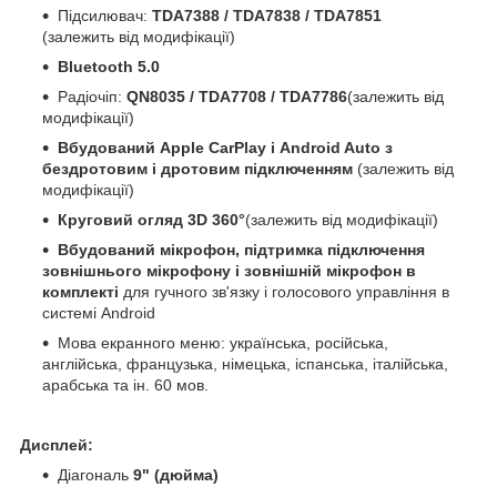
Підсилювач:
TDA7388 / TDA7838 / TDA7851
(залежить від модифікації)
Bluetooth 5.0
Радіочіп:
QN8035 / TDA7708 / TDA7786
(залежить від
модифікації)
Вбудований Apple CarPlay і Android Auto з
бездротовим і дротовим підключенням
(залежить від
модифікації)
Круговий огляд 3D 360°
(залежить від модифікації)
Вбудований мікрофон, підтримка підключення
зовнішнього мікрофону і зовнішній мікрофон в
комплекті
для гучного зв'язку і голосового управління в
системі Android
Мова екранного меню: українська, російська,
англійська, французька, німецька, іспанська, італійська,
арабська та ін. 60 мов.
Дисплей:
Діагональ
9" (дюйма)