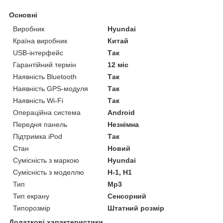
Основні
Виробник
Hyundai
Країна виробник
Китай
USB-інтерфейс
Так
Гарантійний термін
12 міс
Наявність Bluetooth
Так
Наявність GPS-модуля
Так
Наявність Wi-Fi
Так
Операційна система
Android
Передня панель
Незнімна
Підтримка iPod
Так
Стан
Новий
Сумісність з маркою
Hyundai
Сумісність з моделлю
H-1, H1
Тип
Mp3
Тип екрану
Сенсорний
Типорозмір
Штатний розмір
Додаткові характеристики