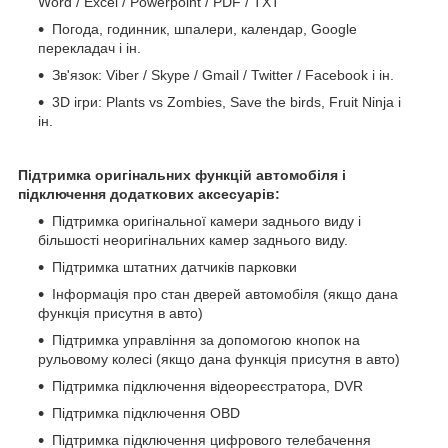
Word / Excel / Powerpoint / PDF / TXT
Погода, годинник, шпалери, календар, Google
перекладач і ін.
Зв'язок: Viber / Skype / Gmail / Twitter / Facebook і ін.
3D ігри: Plants vs Zombies, Save the birds, Fruit Ninja і
ін.
Підтримка оригінальних функцій автомобіля і
підключення додаткових аксесуарів:
Підтримка оригінальної камери заднього виду і
більшості неоригінальних камер заднього виду.
Підтримка штатних датчиків парковки
Інформація про стан дверей автомобіля (якщо дана
функція присутня в авто)
Підтримка управління за допомогою кнопок на
рульовому колесі (якщо дана функція присутня в авто)
Підтримка підключення відеореєстратора, DVR
Підтримка підключення OBD
Підтримка підключення цифрового телебачення