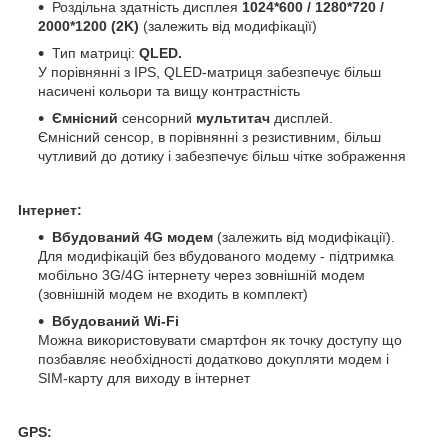
Роздільна здатність дисплея
1024*600 / 1280*720 /
2000*1200 (2K)
(залежить від модифікації)
Тип матриці:
QLED.
У порівнянні з IPS, QLED-матриця забезпечує більш
насичені кольори та вищу контрастність
Ємнісний
сенсорний
мультитач
дисплей.
Ємнісний сенсор, в порівнянні з резистивним, більш
чутливий до дотику і забезпечує більш чітке зображення
Інтернет:
Вбудований 4G модем
(залежить від модифікації).
Для модифікацій без вбудованого модему - підтримка
мобільно 3G/4G інтернету через зовнішній модем
(зовнішній модем не входить в комплект)
Вбудований Wi-Fi
Можна використовувати смартфон як точку доступу що
позбавляє необхідності додатково докупляти модем і
SIM-карту для виходу в інтернет
GPS: