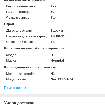
Відображення тегів
Так
Пам'ять станцій
30
Функція запису
Так
Екран
Діагональ екрану
9 дюйм
Роздільна здатність екрану
1280×720
Сенсорний екран
Так
Користувальницькі характеристики
Мoдель
H1
Марка
Hyundai
Користувацькi характеристики
Модель автомобіля
H1
Модифікація
NaviT133-4-64
Приховати
Умови доставки