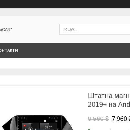
viCAR"
ОНТАКТИ
Штатна магн
2019+ на And
7 960 
9 560 ₴