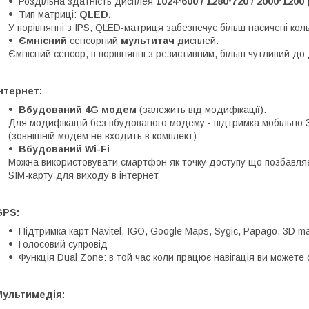
Роздільна здатність дисплея
1024*600 / 1280*720 / 2000*1200
Тип матриці:
QLED.
У порівнянні з IPS, QLED-матриця забезпечує більш насичені кол
Ємнісний
сенсорний
мультитач
дисплей.
Ємнісний сенсор, в порівнянні з резистивним, більш чутливий до 
нтернет:
Вбудований 4G модем
(залежить від модифікації).
Для модифікацій без вбудованого модему - підтримка мобільно 
(зовнішній модем не входить в комплект)
Вбудований Wi-Fi
Можна використовувати смартфон як точку доступу що позбавляє
SIM-карту для виходу в інтернет
GPS:
Підтримка карт Navitel, IGO, Google Maps, Sygic, Papago, 3D ma
Голосовий супровід
Функція Dual Zone: в той час коли працює навігація ви можете
Мультимедія: