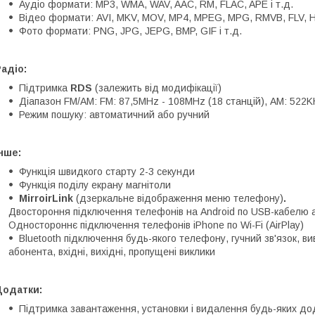
Аудіо формати: MP3, WMA, WAV, AAC, RM, FLAC, APE і т.д.
Відео формати: AVI, MKV, MOV, MP4, MPEG, MPG, RMVB, FLV, H.2
Фото формати: PNG, JPG, JEPG, BMP, GIF і т.д.
адіо:
Підтримка
RDS
(залежить від модифікації)
Діапазон FM/AM: FM: 87,5MHz - 108MHz (18 станцій), АМ: 522K
Режим пошуку: автоматичний або ручний
нше:
Функція швидкого старту 2-3 секунди
Функція поділу екрану магнітоли
MirroirLink
(дзеркальне відображення меню телефону)
.
Двостороння підключення телефонів на Android по USB-кабелю а
Одностороннє підключення телефонів iPhone по Wi-Fi (AirPlay)
Bluetooth підключення будь-якого телефону, гучний зв'язок, в
абонента, вхідні, вихідні, пропущені виклики
Додатки:
Підтримка завантаження, установки і видалення будь-яких дод