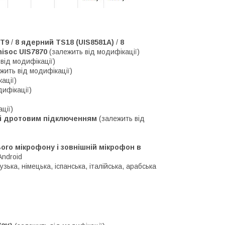
 T9
/
8 ядерний TS18 (UIS8581A)
/
8
isoc UIS7870
(залежить від модифікації)
від модифікації)
жить від модифікації)
ації)
дифікації)
ції)
м і дротовим підключенням
(залежить від
го мікрофону і зовнішній мікрофон в
Android
зька, німецька, іспанська, італійська, арабська