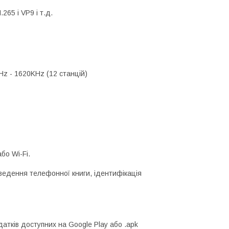
65 і VP9 і т.д.
Hz - 1620KHz (12 станцій)
бо Wi-Fi.
иведення телефонної книги, ідентифікація
атків доступних на Google Play або .apk