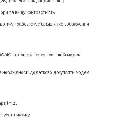
 (2K)
(залежить від модифікації)
ьори та вищу контрастність
дотику і забезпечує більш чітке зображення
3G/4G інтернету через зовнішній модем
 необхідності додатково докупляти модем і
ps і т.д.
 слухати музику