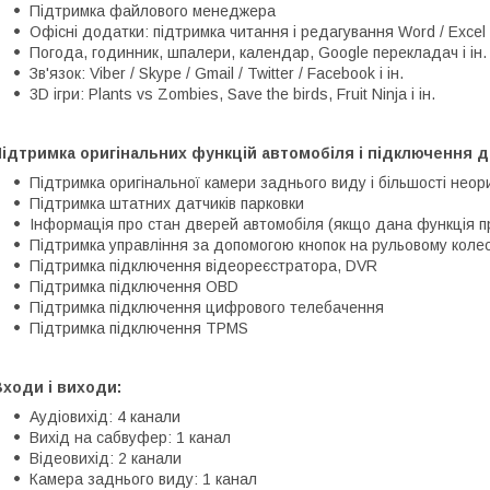
Підтримка файлового менеджера
Офісні додатки: підтримка читання і редагування Word / Excel 
Погода, годинник, шпалери, календар, Google перекладач і ін.
Зв'язок: Viber / Skype / Gmail / Twitter / Facebook і ін.
3D ігри: Plants vs Zombies, Save the birds, Fruit Ninja і ін.
ідтримка оригінальних функцій автомобіля і підключення д
Підтримка оригінальної камери заднього виду і більшості неор
Підтримка штатних датчиків парковки
Інформація про стан дверей автомобіля (якщо дана функція п
Підтримка управління за допомогою кнопок на рульовому колес
Підтримка підключення відеореєстратора, DVR
Підтримка підключення OBD
Підтримка підключення цифрового телебачення
Підтримка підключення TPMS
ходи і виходи:
Аудіовихід: 4 канали
Вихід на сабвуфер: 1 канал
Відеовихід: 2 канали
Камера заднього виду: 1 канал