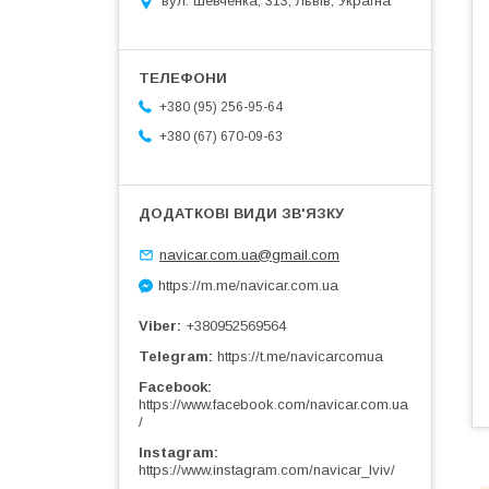
вул. Шевченка, 313, Львів, Україна
+380 (95) 256-95-64
+380 (67) 670-09-63
navicar.com.ua@gmail.com
https://m.me/navicar.com.ua
Viber
+380952569564
Telegram
https://t.me/navicarcomua
Facebook
https://www.facebook.com/navicar.com.ua
/
Instagram
https://www.instagram.com/navicar_lviv/