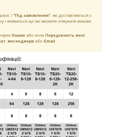
раїні, і
"Під замовлення"
, які доставляються з
у і впевніться що ви зможете очікувати вказані
 через
Кошик
або поле
Передзвоніть мені
.
чат
,
месенджери
або
Email
.