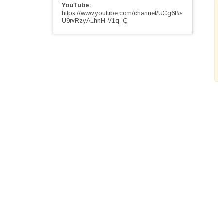
YouTube
https://www.youtube.com/channel/UCg6Ba
U9rvRzyALhnH-V1q_Q