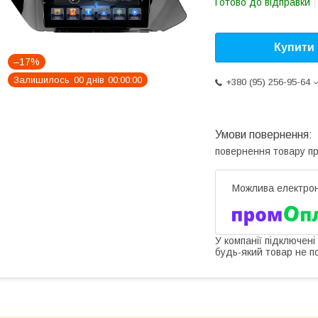
Готово до відправки
Купити
–17%
Залишилось
0
0
днів
0
0
0
0
0
0
+380 (95) 256-95-64
повернення товару п
У компанії підключені
будь-який товар не п