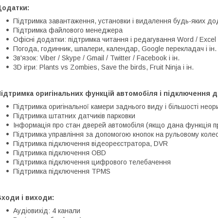
Додатки:
Підтримка завантаження, установки і видалення будь-яких дод
Підтримка файлового менеджера
Офісні додатки: підтримка читання і редагування Word / Excel 
Погода, годинник, шпалери, календар, Google перекладач і ін.
Зв'язок: Viber / Skype / Gmail / Twitter / Facebook і ін.
3D ігри: Plants vs Zombies, Save the birds, Fruit Ninja і ін.
ідтримка оригінальних функцій автомобіля і підключення д
Підтримка оригінальної камери заднього виду і більшості неор
Підтримка штатних датчиків парковки
Інформація про стан дверей автомобіля (якщо дана функція п
Підтримка управління за допомогою кнопок на рульовому колес
Підтримка підключення відеореєстратора, DVR
Підтримка підключення OBD
Підтримка підключення цифрового телебачення
Підтримка підключення TPMS
ходи і виходи:
Аудіовихід: 4 канали