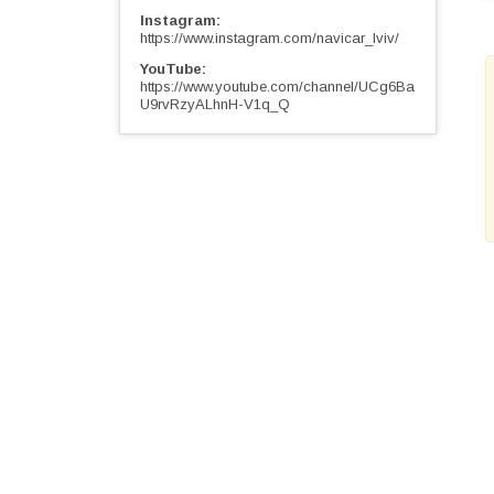
Instagram
https://www.instagram.com/navicar_lviv/
YouTube
https://www.youtube.com/channel/UCg6Ba
U9rvRzyALhnH-V1q_Q