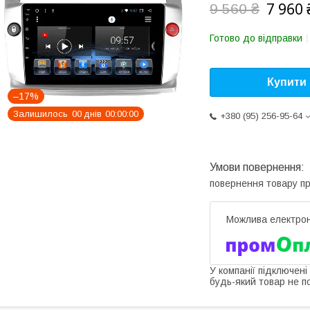
7 960 
9 560 ₴
Готово до відправки
Купити
–17%
Залишилось
0
0
днів
0
0
0
0
0
0
+380 (95) 256-95-64
повернення товару п
У компанії підключені
будь-який товар не п