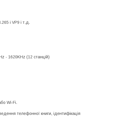
65 і VP9 і т.д.
Hz - 1620KHz (12 станцій)
бо Wi-Fi.
иведення телефонної книги, ідентифікація