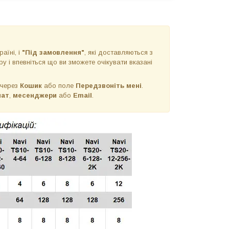
раїні, і
"Під замовлення"
, які доставляються з
у і впевніться що ви зможете очікувати вказані
 через
Кошик
або поле
Передзвоніть мені
.
чат
,
месенджери
або
Email
.