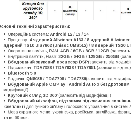
сновні технічні характеристики:
Операційна система:
Android 12 / 13 / 14
Процесор:
4 ядерний Allwinner A133
/
8 ядерний Allwinner
ядерний TS10 UIS7862 (Unisoc UMS512)
/
8 ядерний TS20 Un
Оперативна пам'ять, RAM:
4GB
/
6GB
/
8GB
/
12GB
(залежить 
Внутрішня пам'ять, Flash:
32GB
/
64GB
/
128GB
/
256GB
(зале
Вбудований звуковий процесор DSP
(залежить від модифік
Підсилювач:
TDA7388 / TDA7838 / TDA7851
(залежить від мо
Bluetooth 5.0
Радіочіп:
QN8035 / TDA7708 / TDA7786
(залежить від модифіка
Вбудований Apple CarPlay і Android Auto з бездротови
модифікації)
Круговий огляд 3D 360°
(залежить від модифікації)
Вбудований мікрофон, підтримка підключення зовнішньо
комплекті
для гучного зв'язку і голосового управління в системі 
Мова екранного меню: українська, російська, англійська, францу
та ін. 60 мов.