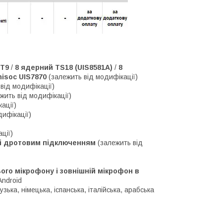
 T9
/
8 ядерний TS18 (UIS8581A)
/
8
isoc UIS7870
(залежить від модифікації)
від модифікації)
жить від модифікації)
ації)
дифікації)
ції)
м і дротовим підключенням
(залежить від
го мікрофону і зовнішній мікрофон в
Android
зька, німецька, іспанська, італійська, арабська