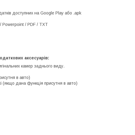
атків доступних на Google Play або .apk
/ Powerpoint / PDF / TXT
одаткових аксесуарів:
игінальних камер заднього виду.
рисутня в авто)
і (якщо дана функція присутня в авто)