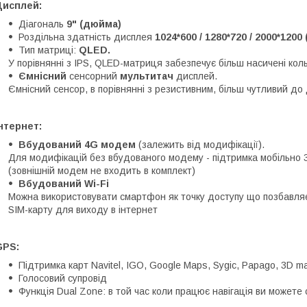
Дисплей:
Діагональ
9" (дюйма)
Роздільна здатність дисплея
1024*600 / 1280*720 / 2000*1200
Тип матриці:
QLED.
У порівнянні з IPS, QLED-матриця забезпечує більш насичені кол
Ємнісний
сенсорний
мультитач
дисплей.
Ємнісний сенсор, в порівнянні з резистивним, більш чутливий до 
нтернет:
Вбудований 4G модем
(залежить від модифікації).
Для модифікацій без вбудованого модему - підтримка мобільно 
(зовнішній модем не входить в комплект)
Вбудований Wi-Fi
Можна використовувати смартфон як точку доступу що позбавляє
SIM-карту для виходу в інтернет
GPS:
Підтримка карт Navitel, IGO, Google Maps, Sygic, Papago, 3D ma
Голосовий супровід
Функція Dual Zone: в той час коли працює навігація ви можете