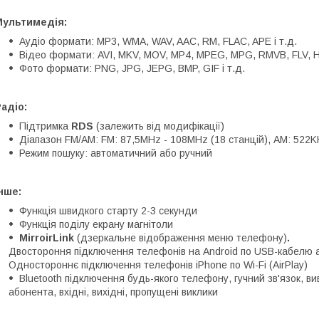
Мультимедія:
Аудіо формати: MP3, WMA, WAV, AAC, RM, FLAC, APE і т.д.
Відео формати: AVI, MKV, MOV, MP4, MPEG, MPG, RMVB, FLV, H.2
Фото формати: PNG, JPG, JEPG, BMP, GIF і т.д.
адіо:
Підтримка
RDS
(залежить від модифікації)
Діапазон FM/AM: FM: 87,5MHz - 108MHz (18 станцій), АМ: 522K
Режим пошуку: автоматичний або ручний
нше:
Функція швидкого старту 2-3 секунди
Функція поділу екрану магнітоли
MirroirLink
(дзеркальне відображення меню телефону)
.
Двостороння підключення телефонів на Android по USB-кабелю а
Одностороннє підключення телефонів iPhone по Wi-Fi (AirPlay)
Bluetooth підключення будь-якого телефону, гучний зв'язок, в
абонента, вхідні, вихідні, пропущені виклики