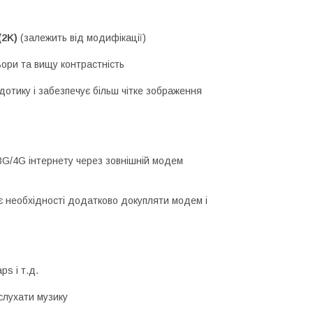
 (2K)
(залежить від модифікації)
ьори та вищу контрастність
дотику і забезпечує більш чітке зображення
3G/4G інтернету через зовнішній модем
 необхідності додатково докупляти модем і
ps і т.д.
 слухати музику