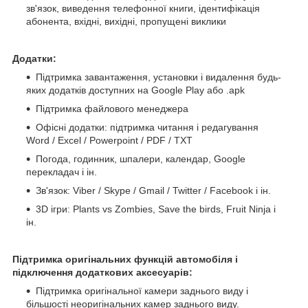
зв'язок, виведення телефонної книги, ідентифікація
абонента, вхідні, вихідні, пропущені виклики
Додатки:
Підтримка завантаження, установки і видалення будь-
яких додатків доступних на Google Play або .apk
Підтримка файлового менеджера
Офісні додатки: підтримка читання і редагування
Word / Excel / Powerpoint / PDF / TXT
Погода, годинник, шпалери, календар, Google
перекладач і ін.
Зв'язок: Viber / Skype / Gmail / Twitter / Facebook і ін.
3D ігри: Plants vs Zombies, Save the birds, Fruit Ninja і
ін.
Підтримка оригінальних функцій автомобіля і
підключення додаткових аксесуарів:
Підтримка оригінальної камери заднього виду і
більшості неоригінальних камер заднього виду.