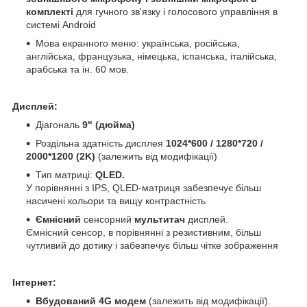
комплекті
для гучного зв'язку і голосового управління в
системі Android
Мова екранного меню: українська, російська,
англійська, французька, німецька, іспанська, італійська,
арабська та ін. 60 мов.
Дисплей:
Діагональ
9" (дюйма)
Роздільна здатність дисплея
1024*600 / 1280*720 /
2000*1200 (2K)
(залежить від модифікації)
Тип матриці:
QLED.
У порівнянні з IPS, QLED-матриця забезпечує більш
насичені кольори та вищу контрастність
Ємнісний
сенсорний
мультитач
дисплей.
Ємнісний сенсор, в порівнянні з резистивним, більш
чутливий до дотику і забезпечує більш чітке зображення
Інтернет:
Вбудований 4G модем
(залежить від модифікації).