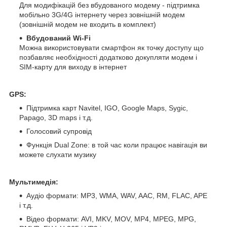
Для модифікацій без вбудованого модему - підтримка
мобільно 3G/4G інтернету через зовнішній модем
(зовнішній модем не входить в комплект)
Вбудований Wi-Fi
Можна використовувати смартфон як точку доступу що
позбавляє необхідності додатково докупляти модем і
SIM-карту для виходу в інтернет
GPS:
Підтримка карт Navitel, IGO, Google Maps, Sygic,
Papago, 3D maps і т.д.
Голосовий супровід
Функція Dual Zone: в той час коли працює навігація ви
можете слухати музику
Мультимедія:
Аудіо формати: MP3, WMA, WAV, AAC, RM, FLAC, APE
і т.д.
Відео формати: AVI, MKV, MOV, MP4, MPEG, MPG,