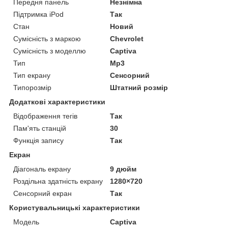
Передня панель
Незнімна
Підтримка iPod
Так
Стан
Новий
Сумісність з маркою
Chevrolet
Сумісність з моделлю
Captiva
Тип
Mp3
Тип екрану
Сенсорний
Типорозмір
Штатний розмір
Додаткові характеристики
Відображення тегів
Так
Пам'ять станцій
30
Функція запису
Так
Екран
Діагональ екрану
9 дюйм
Роздільна здатність екрану
1280×720
Сенсорний екран
Так
Користувальницькі характеристики
Мoдель
Captiva