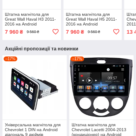
Штатна магнітола для
Штатна магнітола для
Штат
Great Wall Haval H3 2011-
Great Wall Haval H5 2011-
Chev
2016 на Android
2016 на Android
2011
7 960
7 960
13 
₴
₴
9 560 ₴
9 560 ₴
Акційні пропозиції та новинки
–17%
–17%
Універсальна магнітола для
Штатна магнітола для
Chevrolet 1 DIN на Android
Chevrolet Lacetti 2004-2013
діагональ 9 дюймів
(кондиціонер) на Android