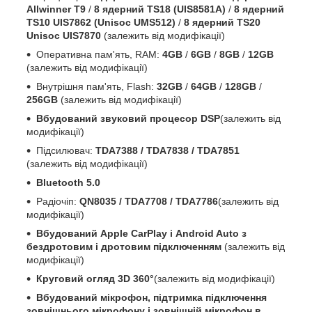
Allwinner T9
/
8 ядерний TS18 (UIS8581A)
/
8 ядерний
TS10 UIS7862 (Unisoc UMS512)
/
8 ядерний TS20
Unisoc UIS7870
(залежить від модифікації)
Оперативна пам'ять, RAM:
4GB
/
6GB
/
8GB
/
12GB
(залежить від модифікації)
Внутрішня пам'ять, Flash:
32GB
/
64GB
/
128GB
/
256GB
(залежить від модифікації)
Вбудований звуковий процесор DSP
(залежить від
модифікації)
Підсилювач:
TDA7388 / TDA7838 / TDA7851
(залежить від модифікації)
Bluetooth 5.0
Радіочіп:
QN8035 / TDA7708 / TDA7786
(залежить від
модифікації)
Вбудований Apple CarPlay і Android Auto з
бездротовим і дротовим підключенням
(залежить від
модифікації)
Круговий огляд 3D 360°
(залежить від модифікації)
Вбудований мікрофон, підтримка підключення
зовнішнього мікрофону і зовнішній мікрофон в