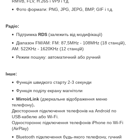
RMVB, FLV, H.265 і VP9 і т.д.
Фото формати: PNG, JPG, JEPG, BMP, GIF і т.д.
Радіо:
Підтримка
RDS
(залежить від модифікації)
Діапазон FM/AM: FM: 87,5MHz - 108MHz (18 станцій),
АМ: 522KHz - 1620KHz (12 станцій)
Режим пошуку: автоматичний або ручний
Інше:
Функція швидкого старту 2-3 секунди
Функція поділу екрану магнітоли
MirroirLink
(дзеркальне відображення меню
телефону)
.
Двостороння підключення телефонів на Android по
USB-кабелю або Wi-Fi.
Одностороннє підключення телефонів iPhone по Wi-Fi
(AirPlay)
Bluetooth підключення будь-якого телефону, гучний