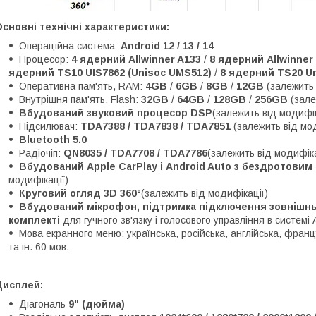
сновні технічні характеристики:
Операційна система:
Android 12 / 13 / 14
Процесор:
4 ядерний Allwinner A133
/
8 ядерний Allwinner
ядерний TS10 UIS7862 (Unisoc UMS512)
/
8 ядерний TS20 Un
Оперативна пам'ять, RAM:
4GB
/
6GB
/
8GB
/
12GB
(залежить 
Внутрішня пам'ять, Flash:
32GB
/
64GB
/
128GB
/
256GB
(зале
Вбудований звуковий процесор DSP
(залежить від модифік
Підсилювач:
TDA7388 / TDA7838 / TDA7851
(залежить від мо
Bluetooth 5.0
Радіочіп:
QN8035 / TDA7708 / TDA7786
(залежить від модифіка
Вбудований Apple CarPlay і Android Auto з бездротови
модифікації)
Круговий огляд 3D 360°
(залежить від модифікації)
Вбудований мікрофон, підтримка підключення зовнішньо
комплекті
для гучного зв'язку і голосового управління в системі 
Мова екранного меню: українська, російська, англійська, францу
та ін. 60 мов.
Дисплей:
Діагональ
9" (дюйма)