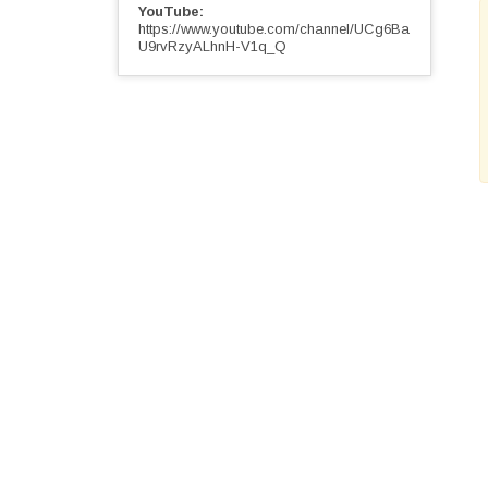
YouTube
https://www.youtube.com/channel/UCg6Ba
U9rvRzyALhnH-V1q_Q