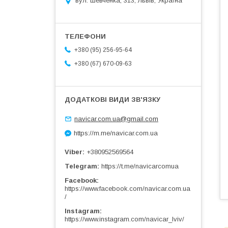
вул. Шевченка, 313, Львів, Україна
+380 (95) 256-95-64
+380 (67) 670-09-63
navicar.com.ua@gmail.com
https://m.me/navicar.com.ua
Viber
+380952569564
Telegram
https://t.me/navicarcomua
Facebook
https://www.facebook.com/navicar.com.ua
/
Instagram
https://www.instagram.com/navicar_lviv/