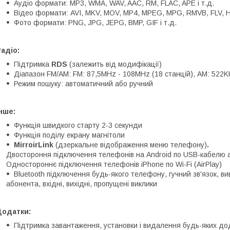
Аудіо формати: MP3, WMA, WAV, AAC, RM, FLAC, APE і т.д.
Відео формати: AVI, MKV, MOV, MP4, MPEG, MPG, RMVB, FLV, H.2
Фото формати: PNG, JPG, JEPG, BMP, GIF і т.д.
адіо:
Підтримка
RDS
(залежить від модифікації)
Діапазон FM/AM: FM: 87,5MHz - 108MHz (18 станцій), АМ: 522K
Режим пошуку: автоматичний або ручний
нше:
Функція швидкого старту 2-3 секунди
Функція поділу екрану магнітоли
MirroirLink
(дзеркальне відображення меню телефону)
.
Двостороння підключення телефонів на Android по USB-кабелю а
Одностороннє підключення телефонів iPhone по Wi-Fi (AirPlay)
Bluetooth підключення будь-якого телефону, гучний зв'язок, в
абонента, вхідні, вихідні, пропущені виклики
Додатки:
Підтримка завантаження, установки і видалення будь-яких дод