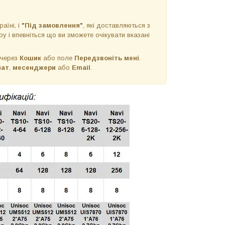
раїні, і
"Під замовлення"
, які доставляються з
у і впевніться що ви зможете очікувати вказані
 через
Кошик
або поле
Передзвоніть мені
.
чат
,
месенджери
або
Email
.