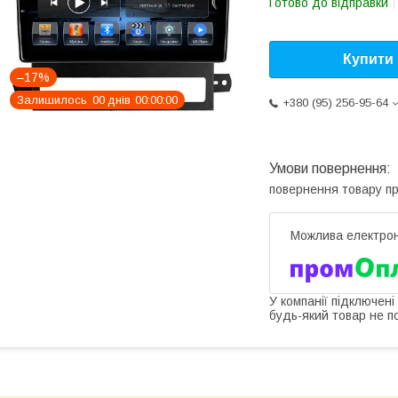
Готово до відправки
Купити
–17%
Залишилось
0
0
днів
0
0
0
0
0
0
+380 (95) 256-95-64
повернення товару п
У компанії підключені
будь-який товар не п