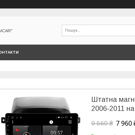
viCAR"
ОНТАКТИ
Штатна магні
2006-2011 на
7 960 
9 560 ₴