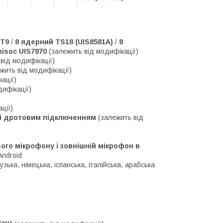
 T9
/
8 ядерний TS18 (UIS8581A)
/
8
isoc UIS7870
(залежить від модифікації)
від модифікації)
жить від модифікації)
ації)
дифікації)
ції)
м і дротовим підключенням
(залежить від
го мікрофону і зовнішній мікрофон в
Android
зька, німецька, іспанська, італійська, арабська