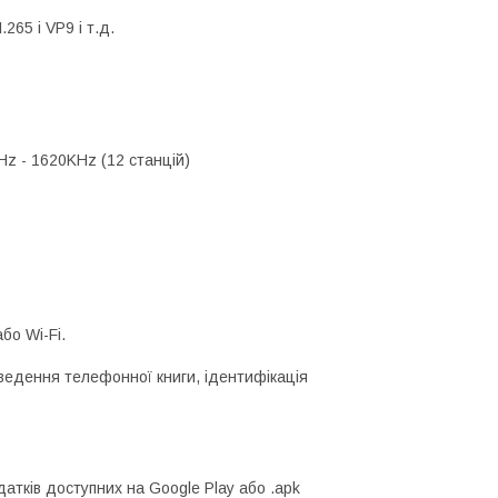
65 і VP9 і т.д.
Hz - 1620KHz (12 станцій)
бо Wi-Fi.
иведення телефонної книги, ідентифікація
атків доступних на Google Play або .apk