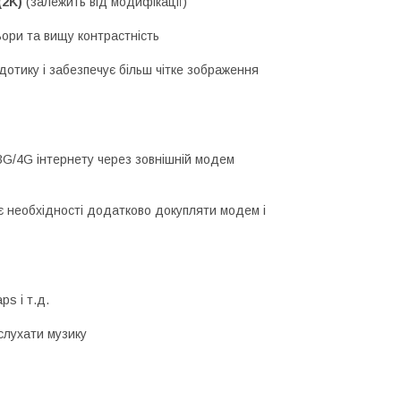
 (2K)
(залежить від модифікації)
ьори та вищу контрастність
дотику і забезпечує більш чітке зображення
3G/4G інтернету через зовнішній модем
 необхідності додатково докупляти модем і
ps і т.д.
 слухати музику