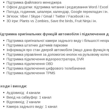
Підтримка файлового менеджера
Офісні додатки: підтримка читання і редагування Word / Excel 
Погода, годинник, шпалери, календар, Google перекладач і ін.
Зв'язок: Viber / Skype / Gmail / Twitter / Facebook і ін.
3D ігри: Plants vs Zombies, Save the birds, Fruit Ninja і ін.
ідтримка оригінальних функцій автомобіля і підключення д
Підтримка оригінальної камери заднього виду і більшості неор
Підтримка штатних датчиків парковки
Інформація про стан дверей автомобіля (якщо дана функція п
Підтримка управління за допомогою кнопок на рульовому колес
Підтримка підключення відеореєстратора, DVR
Підтримка підключення OBD
Підтримка підключення цифрового телебачення
Підтримка підключення TPMS
ходи і виходи:
Аудіовихід: 4 канали
Вихід на сабвуфер: 1 канал
Відеовихід: 2 канали
Камера заднього виду: 1 канал