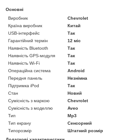
Основні
Виробник
Chevrolet
Країна виробник
Китай
USB-інтерфейс
Так
Гарантійний термін
12 міс
Наявність Bluetooth
Так
Наявність GPS-модуля
Так
Наявність Wi-Fi
Так
Операційна система
Android
Передня панель
Незнімна
Підтримка iPod
Так
Стан
Новий
Сумісність з маркою
Chevrolet
Сумісність з моделлю
Aveo
Тип
Mp3
Тип екрану
Сенсорний
Типорозмір
Штатний розмір
Додаткові характеристики