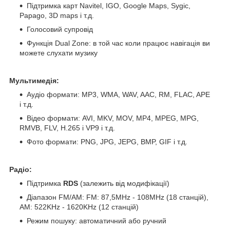
Підтримка карт Navitel, IGO, Google Maps, Sygic,
Papago, 3D maps і т.д.
Голосовий супровід
Функція Dual Zone: в той час коли працює навігація ви
можете слухати музику
Мультимедія:
Аудіо формати: MP3, WMA, WAV, AAC, RM, FLAC, APE
і т.д.
Відео формати: AVI, MKV, MOV, MP4, MPEG, MPG,
RMVB, FLV, H.265 і VP9 і т.д.
Фото формати: PNG, JPG, JEPG, BMP, GIF і т.д.
Радіо:
Підтримка
RDS
(залежить від модифікації)
Діапазон FM/AM: FM: 87,5MHz - 108MHz (18 станцій),
АМ: 522KHz - 1620KHz (12 станцій)
Режим пошуку: автоматичний або ручний