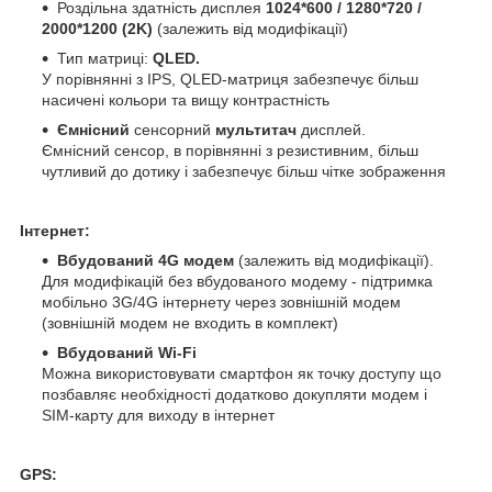
Роздільна здатність дисплея
1024*600 / 1280*720 /
2000*1200 (2K)
(залежить від модифікації)
Тип матриці:
QLED.
У порівнянні з IPS, QLED-матриця забезпечує більш
насичені кольори та вищу контрастність
Ємнісний
сенсорний
мультитач
дисплей.
Ємнісний сенсор, в порівнянні з резистивним, більш
чутливий до дотику і забезпечує більш чітке зображення
Інтернет:
Вбудований 4G модем
(залежить від модифікації).
Для модифікацій без вбудованого модему - підтримка
мобільно 3G/4G інтернету через зовнішній модем
(зовнішній модем не входить в комплект)
Вбудований Wi-Fi
Можна використовувати смартфон як точку доступу що
позбавляє необхідності додатково докупляти модем і
SIM-карту для виходу в інтернет
GPS: