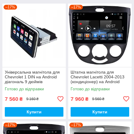
–17%
–17%
Універсальна магнітола для
Штатна магнітола для
Chevrolet 1 DIN на Android
Chevrolet Lacetti 2004-2013
діагональ 9 дюймів
(кондиціонер) на Android
Готово до відправки
Готово до відправки
7 560
7 960
₴
₴
9 160 ₴
9 560 ₴
Купити
Купити
–17%
–17%