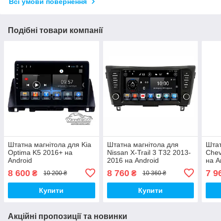
Всі умови повернення
Подібні товари компанії
Штатна магнітола для Kia
Штатна магнітола для
Штат
Optima K5 2016+ на
Nissan X-Trail 3 T32 2013-
Chev
Android
2016 на Android
на A
8 600
8 760
7 9
₴
₴
10 200 ₴
10 360 ₴
Купити
Купити
Акційні пропозиції та новинки