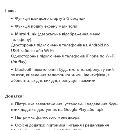
Інше:
Функція швидкого старту 2-3 секунди
Функція поділу екрану магнітоли
MirroirLink
(дзеркальне відображення меню
телефону)
.
Двостороння підключення телефонів на Android по
USB-кабелю або Wi-Fi.
Одностороннє підключення телефонів iPhone по Wi-Fi
(AirPlay)
Bluetooth підключення будь-якого телефону, гучний
зв'язок, виведення телефонної книги, ідентифікація
абонента, вхідні, вихідні, пропущені виклики
Додатки:
Підтримка завантаження, установки і видалення будь-
яких додатків доступних на Google Play або .apk
Підтримка файлового менеджера
Офісні додатки: підтримка читання і редагування