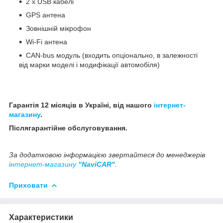
2 x USB кабелі
GPS антена
Зовнішній мікрофон
Wi-Fi антена
CAN-bus модуль (входить опціонально, в залежності
від марки моделі і модифікації автомобіля)
Гарантія 12 місяців в Україні, від нашого
інтернет-
магазину
.
Післягарантійне обслуговування.
За додатковою інформацією звертайтеся до менеджерів
інтернет-магазину
"NaviCAR"
.
Приховати
Характеристики