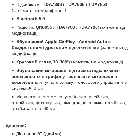
Підсилювач:
TDA7388 / TDA7838 / TDA7851
(залежить від модифікації)
Bluetooth 5.0
Радіочіп:
QN8035 / TDA7708 / TDA7786
(залежить від
модифікації)
Вбудований Apple CarPlay і Android Auto з
бездротовим і дротовим підключенням
(залежить від
модифікації)
Круговий огляд 3D 360°
(залежить від модифікації)
Вбудований мікрофон, підтримка підключення
зовнішнього мікрофону і зовнішній мікрофон в
комплекті
для гучного зв'язку і голосового управління в
системі Android
Мова екранного меню: українська, російська,
англійська, французька, німецька, іспанська, італійська,
арабська та ін. 60 мов.
Дисплей:
Діагональ
9" (дюйма)