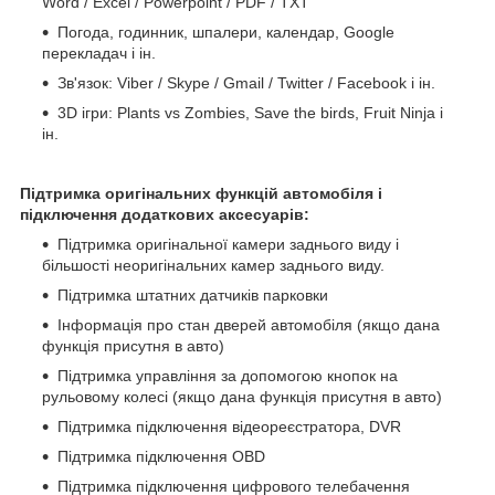
Word / Excel / Powerpoint / PDF / TXT
Погода, годинник, шпалери, календар, Google
перекладач і ін.
Зв'язок: Viber / Skype / Gmail / Twitter / Facebook і ін.
3D ігри: Plants vs Zombies, Save the birds, Fruit Ninja і
ін.
Підтримка оригінальних функцій автомобіля і
підключення додаткових аксесуарів:
Підтримка оригінальної камери заднього виду і
більшості неоригінальних камер заднього виду.
Підтримка штатних датчиків парковки
Інформація про стан дверей автомобіля (якщо дана
функція присутня в авто)
Підтримка управління за допомогою кнопок на
рульовому колесі (якщо дана функція присутня в авто)
Підтримка підключення відеореєстратора, DVR
Підтримка підключення OBD
Підтримка підключення цифрового телебачення