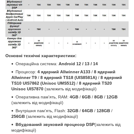
Основні технічні характеристики:
Операційна система:
Android 12 / 13 / 14
Процесор:
4 ядерний Allwinner A133
/
8 ядерний
Allwinner T9
/
8 ядерний TS18 (UIS8581A)
/
8 ядерний
TS10 UIS7862 (Unisoc UMS512)
/
8 ядерний TS20
Unisoc UIS7870
(залежить від модифікації)
Оперативна пам'ять, RAM:
4GB
/
6GB
/
8GB
/
12GB
(залежить від модифікації)
Внутрішня пам'ять, Flash:
32GB
/
64GB
/
128GB
/
256GB
(залежить від модифікації)
Вбудований звуковий процесор DSP
(залежить від
модифікації)