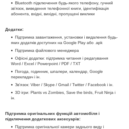
Bluetooth підключення будь-якого телефону, гучний
зв'язок, виведення телефонної книги, ідентифікація
абонента, вхідні, вихідні, пропущені виклики
Додатки:
Підтримка завантаження, установки і видалення будь-
яких додатків доступних на Google Play або .apk
Підтримка файлового менеджера
Офісні додатки: підтримка читання і редагування
Word / Excel / Powerpoint / PDF / TXT
Погода, годинник, шпалери, календар, Google
перекладач і ін.
Зв'язок: Viber / Skype / Gmail / Twitter / Facebook і ін.
3D ігри: Plants vs Zombies, Save the birds, Fruit Ninja і
ін.
Підтримка оригінальних функцій автомобіля і
підключення додаткових аксесуарів:
Підтримка оригінальної камери заднього виду і