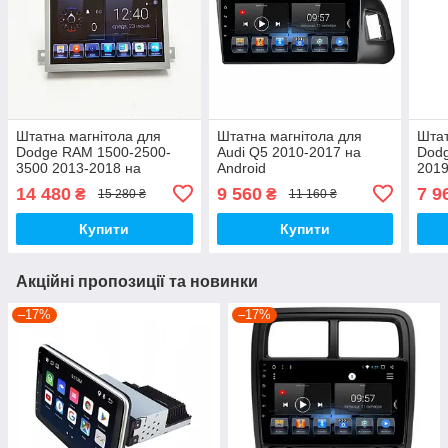
Штатна магнітола для
Штатна магнітола для
Штат
Dodge RAM 1500-2500-
Audi Q5 2010-2017 на
Dodg
3500 2013-2018 на
Android
2019
Android
14 480
9 560
7 9
₴
₴
15 280 ₴
11 160 ₴
Купити
Купити
Акційні пропозиції та новинки
–17%
–17%