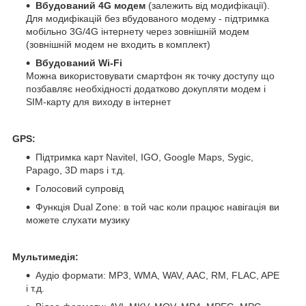
Вбудований 4G модем
(залежить від модифікації).
Для модифікацій без вбудованого модему - підтримка
мобільно 3G/4G інтернету через зовнішній модем
(зовнішній модем не входить в комплект)
Вбудований Wi-Fi
Можна використовувати смартфон як точку доступу що
позбавляє необхідності додатково докупляти модем і
SIM-карту для виходу в інтернет
GPS:
Підтримка карт Navitel, IGO, Google Maps, Sygic,
Papago, 3D maps і т.д.
Голосовий супровід
Функція Dual Zone: в той час коли працює навігація ви
можете слухати музику
Мультимедія:
Аудіо формати: MP3, WMA, WAV, AAC, RM, FLAC, APE
і т.д.