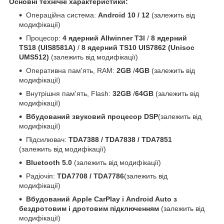
Основні технічні характеристики:
Операційна система:
Android 10 / 12
(залежить від
модифікації)
Процесор:
4 ядерний Allwinner T3l
/
8 ядерний
TS18 (UIS8581A)
/
8 ядерний TS10 UIS7862 (Unisoc
UMS512)
(залежить від модифікації)
Оперативна пам'ять, RAM:
2GB
/
4GB
(залежить від
модифікації)
Внутрішня пам'ять, Flash:
32GB
/
64GB
(залежить від
модифікації)
Вбудований звуковий процесор DSP
(залежить від
модифікації)
Підсилювач:
TDA7388 / TDA7838 / TDA7851
(залежить від модифікації)
Bluetooth 5.0
(залежить від модифікації)
Радіочіп:
TDA7708 / TDA7786
(залежить від
модифікації)
Вбудований Apple CarPlay і Android Auto з
бездротовим і дротовим підключенням
(залежить від
модифікації)