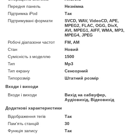
Передня панель
Незнімна
Підтримка iPod
Так
Підтримувані формати
SVCD, WAV, VideoCD, APE,
MPEG2, FLAC, OGG, DivX,
AVI, MPEG1, AIFF, WMA, MP3,
MPEG4, JPEG
Робочі діапазони частот
FM, AM
Стан
Новий
Сумісність з моделлю
1500
Тип
Mp3
Тип екрану
Сенсорний
Типорозмір
Штатний розмір
Входи і виходи
Входи і виходи
Вихід на сабвуфер,
Аудіовихід, Відеовихід
Додаткові характеристики
Відображення тегів
Так
Пам'ять станцій
30
Функція запису
Так