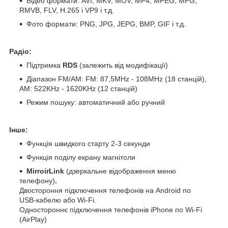
Відео формати: AVI, MKV, MOV, MP4, MPEG, MPG,
RMVB, FLV, H.265 і VP9 і т.д.
Фото формати: PNG, JPG, JEPG, BMP, GIF і т.д.
Радіо:
Підтримка
RDS
(залежить від модифікації)
Діапазон FM/AM: FM: 87,5MHz - 108MHz (18 станцій),
АМ: 522KHz - 1620KHz (12 станцій)
Режим пошуку: автоматичний або ручний
Інше:
Функція швидкого старту 2-3 секунди
Функція поділу екрану магнітоли
MirroirLink
(дзеркальне відображення меню
телефону)
.
Двостороння підключення телефонів на Android по
USB-кабелю або Wi-Fi.
Одностороннє підключення телефонів iPhone по Wi-Fi
(AirPlay)