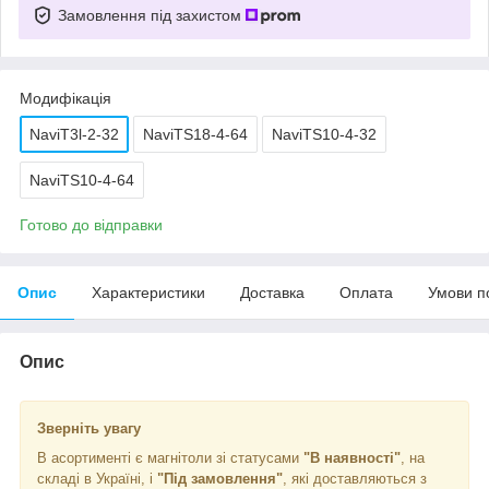
Замовлення під захистом
Модифікація
NaviT3l-2-32
NaviTS18-4-64
NaviTS10-4-32
NaviTS10-4-64
Готово до відправки
Опис
Характеристики
Доставка
Оплата
Умови п
Опис
Зверніть увагу
В асортименті є магнітоли зі статусами
"В наявності"
, на
складі в Україні, і
"Під замовлення"
, які доставляються з