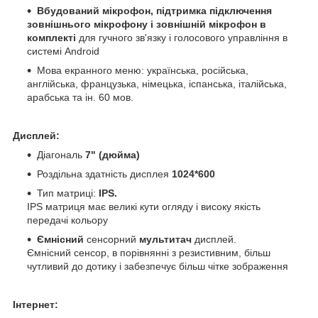
Вбудований мікрофон, підтримка підключення
зовнішнього мікрофону і зовнішній мікрофон в
комплекті
для гучного зв'язку і голосового управління в
системі Android
Мова екранного меню: українська, російська,
англійська, французька, німецька, іспанська, італійська,
арабська та ін. 60 мов.
Дисплей:
Діагональ
7" (дюйма)
Роздільна здатність дисплея
1024*600
Тип матриці:
IPS.
IPS матриця має великі кути огляду і високу якість
передачі кольору
Ємнісний
сенсорний
мультитач
дисплей.
Ємнісний сенсор, в порівнянні з резистивним, більш
чутливий до дотику і забезпечує більш чітке зображення
Інтернет: