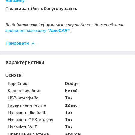
магазину
.
Післягарантійне обслуговування.
За додатковою інформацією звертайтеся до менеджерів
інтернет-магазину
"NaviCAR"
.
Приховати
Характеристики
Основні
Виробник
Dodge
Країна виробник
Китай
USB-інтерфейс
Так
Гарантійний термін
12 міс
Наявність Bluetooth
Так
Наявність GPS-модуля
Так
Наявність Wi-Fi
Так
Операційна система
Android