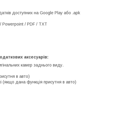
атків доступних на Google Play або .apk
/ Powerpoint / PDF / TXT
одаткових аксесуарів:
игінальних камер заднього виду.
рисутня в авто)
і (якщо дана функція присутня в авто)