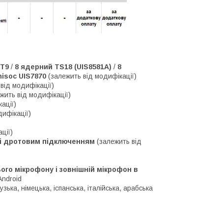
 T9
/
8 ядерний TS18 (UIS8581A)
/
8
isoc UIS7870
(залежить від модифікації)
від модифікації)
жить від модифікації)
ації)
дифікації)
ції)
м і дротовим підключенням
(залежить від
го мікрофону і зовнішній мікрофон в
Android
зька, німецька, іспанська, італійська, арабська