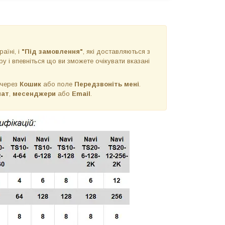
раїні, і
"Під замовлення"
, які доставляються з
у і впевніться що ви зможете очікувати вказані
 через
Кошик
або поле
Передзвоніть мені
.
чат
,
месенджери
або
Email
.