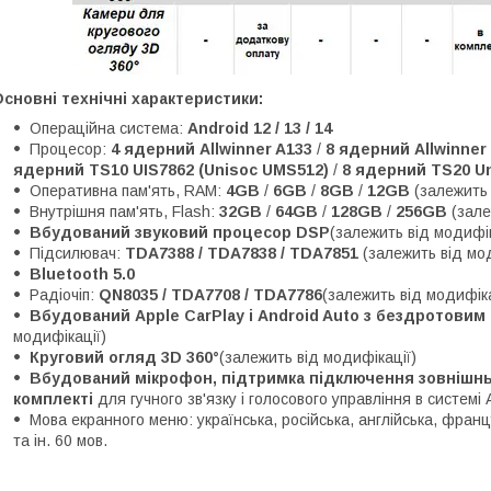
сновні технічні характеристики:
Операційна система:
Android 12 / 13 / 14
Процесор:
4 ядерний Allwinner A133
/
8 ядерний Allwinner
ядерний TS10 UIS7862 (Unisoc UMS512)
/
8 ядерний TS20 Un
Оперативна пам'ять, RAM:
4GB
/
6GB
/
8GB
/
12GB
(залежить 
Внутрішня пам'ять, Flash:
32GB
/
64GB
/
128GB
/
256GB
(зале
Вбудований звуковий процесор DSP
(залежить від модифік
Підсилювач:
TDA7388 / TDA7838 / TDA7851
(залежить від мо
Bluetooth 5.0
Радіочіп:
QN8035 / TDA7708 / TDA7786
(залежить від модифіка
Вбудований Apple CarPlay і Android Auto з бездротови
модифікації)
Круговий огляд 3D 360°
(залежить від модифікації)
Вбудований мікрофон, підтримка підключення зовнішньо
комплекті
для гучного зв'язку і голосового управління в системі 
Мова екранного меню: українська, російська, англійська, францу
та ін. 60 мов.