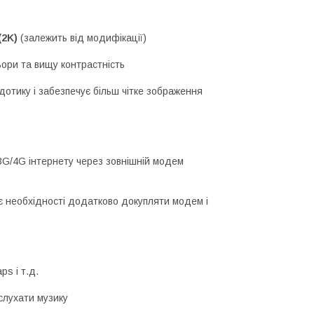
 (2K)
(залежить від модифікації)
ьори та вищу контрастність
дотику і забезпечує більш чітке зображення
3G/4G інтернету через зовнішній модем
 необхідності додатково докупляти модем і
ps і т.д.
 слухати музику