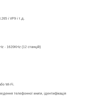
65 і VP9 і т.д.
Hz - 1620KHz (12 станцій)
бо Wi-Fi.
иведення телефонної книги, ідентифікація