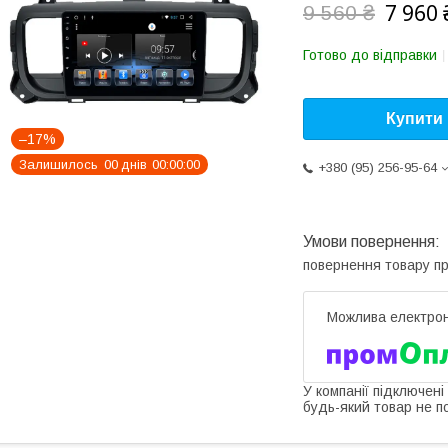
7 960 
9 560 ₴
Готово до відправки
Купити
–17%
Залишилось
0
0
днів
0
0
0
0
0
0
+380 (95) 256-95-64
повернення товару п
У компанії підключені
будь-який товар не п