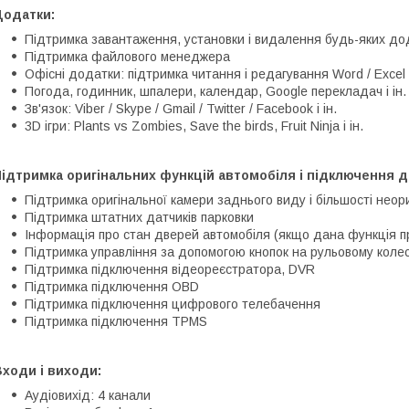
Додатки:
Підтримка завантаження, установки і видалення будь-яких дод
Підтримка файлового менеджера
Офісні додатки: підтримка читання і редагування Word / Excel 
Погода, годинник, шпалери, календар, Google перекладач і ін.
Зв'язок: Viber / Skype / Gmail / Twitter / Facebook і ін.
3D ігри: Plants vs Zombies, Save the birds, Fruit Ninja і ін.
ідтримка оригінальних функцій автомобіля і підключення д
Підтримка оригінальної камери заднього виду і більшості неор
Підтримка штатних датчиків парковки
Інформація про стан дверей автомобіля (якщо дана функція п
Підтримка управління за допомогою кнопок на рульовому колес
Підтримка підключення відеореєстратора, DVR
Підтримка підключення OBD
Підтримка підключення цифрового телебачення
Підтримка підключення TPMS
ходи і виходи:
Аудіовихід: 4 канали