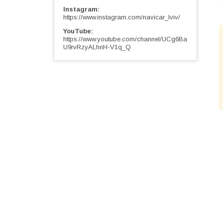
Instagram
https://www.instagram.com/navicar_lviv/
YouTube
https://www.youtube.com/channel/UCg6Ba
U9rvRzyALhnH-V1q_Q