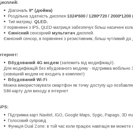
Дисплей:
Діагональ
9" (дюйма)
Роздільна здатність дисплея
1024*600 / 1280*720 / 2000*1200
Тип матриці:
QLED.
У порівнянні з IPS, QLED-матриця забезпечує більш насичені кол
Ємнісний
сенсорний
мультитач
дисплей.
Ємнісний сенсор, в порівнянні з резистивним, більш чутливий до 
нтернет:
Вбудований 4G модем
(залежить від модифікації).
Для модифікацій без вбудованого модему - підтримка мобільно 
(зовнішній модем не входить в комплект)
Вбудований Wi-Fi
Можна використовувати смартфон як точку доступу що позбавляє
SIM-карту для виходу в інтернет
GPS:
Підтримка карт Navitel, IGO, Google Maps, Sygic, Papago, 3D ma
Голосовий супровід
Функція Dual Zone: в той час коли працює навігація ви можете