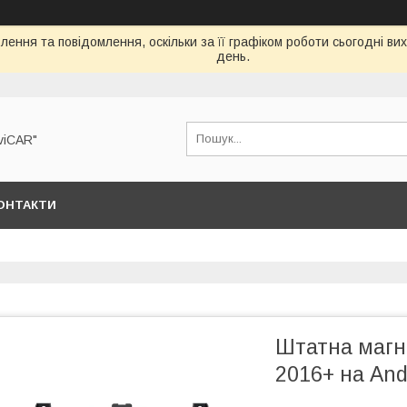
ення та повідомлення, оскільки за її графіком роботи сьогодні в
день.
viCAR"
ОНТАКТИ
Штатна магні
2016+ на And