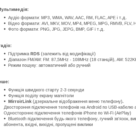
Мультимедія:
Аудіо формати: MP3, WMA, WAV, AAC, RM, FLAC, APE і т.д.
Відео формати: AVI, MKV, MOV, MP4, MPEG, MPG, RMVB, FLV, H.2
Фото формати: PNG, JPG, JEPG, BMP, GIF і т.д.
адіо:
Підтримка
RDS
(залежить від модифікації)
Діапазон FM/AM: FM: 87,5MHz - 108MHz (18 станцій), АМ: 522K
Режим пошуку: автоматичний або ручний
нше:
Функція швидкого старту 2-3 секунди
Функція поділу екрану магнітоли
MirroirLink
(дзеркальне відображення меню телефону)
.
Двостороння підключення телефонів на Android по USB-кабелю а
Одностороннє підключення телефонів iPhone по Wi-Fi (AirPlay)
Bluetooth підключення будь-якого телефону, гучний зв'язок, в
абонента, вхідні, вихідні, пропущені виклики