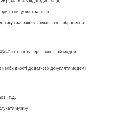
 (2K)
(залежить від модифікації)
ьори та вищу контрастність
дотику і забезпечує більш чітке зображення
3G/4G інтернету через зовнішній модем
 необхідності додатково докупляти модем і
ps і т.д.
 слухати музику