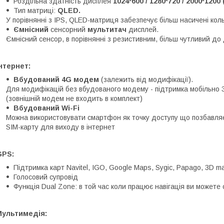
Роздільна здатність дисплея
1024*600 / 1280*720 / 2000*1200
Тип матриці:
QLED.
У порівнянні з IPS, QLED-матриця забезпечує більш насичені кол
Ємнісний
сенсорний
мультитач
дисплей.
Ємнісний сенсор, в порівнянні з резистивним, більш чутливий до 
нтернет:
Вбудований 4G модем
(залежить від модифікації).
Для модифікацій без вбудованого модему - підтримка мобільно 
(зовнішній модем не входить в комплект)
Вбудований Wi-Fi
Можна використовувати смартфон як точку доступу що позбавляє
SIM-карту для виходу в інтернет
GPS:
Підтримка карт Navitel, IGO, Google Maps, Sygic, Papago, 3D ma
Голосовий супровід
Функція Dual Zone: в той час коли працює навігація ви можете
Мультимедія: