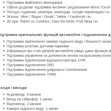
Підтримка файлового менеджера
Офісні додатки: підтримка читання і редагування Word / Excel 
Погода, годинник, шпалери, календар, Google перекладач і ін.
Зв'язок: Viber / Skype / Gmail / Twitter / Facebook і ін.
3D ігри: Plants vs Zombies, Save the birds, Fruit Ninja і ін.
ідтримка оригінальних функцій автомобіля і підключення д
Підтримка оригінальної камери заднього виду і більшості неор
Підтримка штатних датчиків парковки
Інформація про стан дверей автомобіля (якщо дана функція п
Підтримка управління за допомогою кнопок на рульовому колес
Підтримка підключення відеореєстратора, DVR
Підтримка підключення OBD
Підтримка підключення цифрового телебачення
Підтримка підключення TPMS
ходи і виходи:
Аудіовихід: 4 канали
Вихід на сабвуфер: 1 канал
Відеовихід: 2 канали
Камера заднього виду: 1 канал