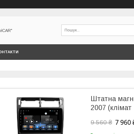
viCAR"
ОНТАКТИ
Штатна магн
2007 (клімат
7 960 
9 560 ₴