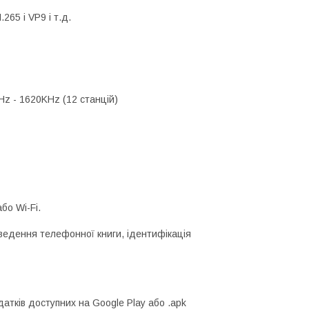
65 і VP9 і т.д.
Hz - 1620KHz (12 станцій)
бо Wi-Fi.
иведення телефонної книги, ідентифікація
атків доступних на Google Play або .apk