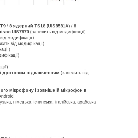
 T9
/
8 ядерний TS18 (UIS8581A)
/
8
isoc UIS7870
(залежить від модифікації)
від модифікації)
жить від модифікації)
ації)
дифікації)
ції)
м і дротовим підключенням
(залежить від
го мікрофону і зовнішній мікрофон в
Android
зька, німецька, іспанська, італійська, арабська