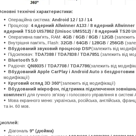
сновні технічні характеристики:
Операційна система:
Android 12 / 13 / 14
Процесор:
4 ядерний Allwinner A133
/
8 ядерний Allwinner
ядерний TS10 UIS7862 (Unisoc UMS512)
/
8 ядерний TS20 Un
Оперативна пам'ять, RAM:
4GB
/
6GB
/
8GB
/
12GB
(залежить 
Внутрішня пам'ять, Flash:
32GB
/
64GB
/
128GB
/
256GB
(зале
Вбудований звуковий процесор DSP
(залежить від модифік
Підсилювач:
TDA7388 / TDA7838 / TDA7851
(залежить від мо
Bluetooth 5.0
Радіочіп:
QN8035 / TDA7708 / TDA7786
(залежить від модифіка
Вбудований Apple CarPlay і Android Auto з бездротови
модифікації)
Круговий огляд 3D 360°
(залежить від модифікації)
Вбудований мікрофон, підтримка підключення зовнішньо
комплекті
для гучного зв'язку і голосового управління в системі 
Мова екранного меню: українська, російська, англійська, францу
та ін. 60 мов.
Дисплей:
Діагональ
9" (дюйма)