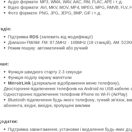
Аудіо формати: MP3, WMA, WAV, AAC, RM, FLAC, APE і т.д.
Відео формати: AVI, MKV, MOV, MP4, MPEG, MPG, RMVB, FLV, H.2
Фото формати: PNG, JPG, JEPG, BMP, GIF і т.д.
адіо:
Підтримка
RDS
(залежить від модифікації)
Діапазон FM/AM: FM: 87,5MHz - 108MHz (18 станцій), АМ: 522K
Режим пошуку: автоматичний або ручний
нше:
Функція швидкого старту 2-3 секунди
Функція поділу екрану магнітоли
MirroirLink
(дзеркальне відображення меню телефону)
.
Двостороння підключення телефонів на Android по USB-кабелю а
Одностороннє підключення телефонів iPhone по Wi-Fi (AirPlay)
Bluetooth підключення будь-якого телефону, гучний зв'язок, в
абонента, вхідні, вихідні, пропущені виклики
Додатки:
Підтримка завантаження, установки і видалення будь-яких дод