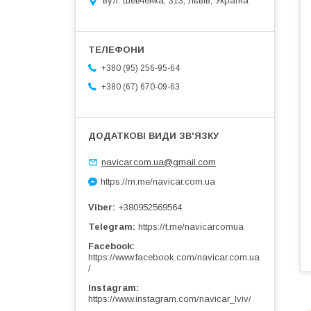
вул. Шевченка, 313, Львів, Україна
+380 (95) 256-95-64
+380 (67) 670-09-63
navicar.com.ua@gmail.com
https://m.me/navicar.com.ua
Viber
+380952569564
Telegram
https://t.me/navicarcomua
Facebook
https://www.facebook.com/navicar.com.ua
/
Instagram
https://www.instagram.com/navicar_lviv/