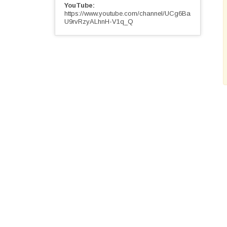
YouTube
https://www.youtube.com/channel/UCg6Ba
U9rvRzyALhnH-V1q_Q