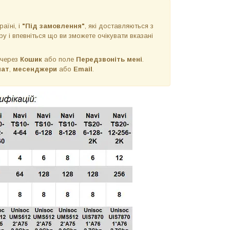
раїні, і
"Під замовлення"
, які доставляються з
у і впевніться що ви зможете очікувати вказані
 через
Кошик
або поле
Передзвоніть мені
.
чат
,
месенджери
або
Email
.