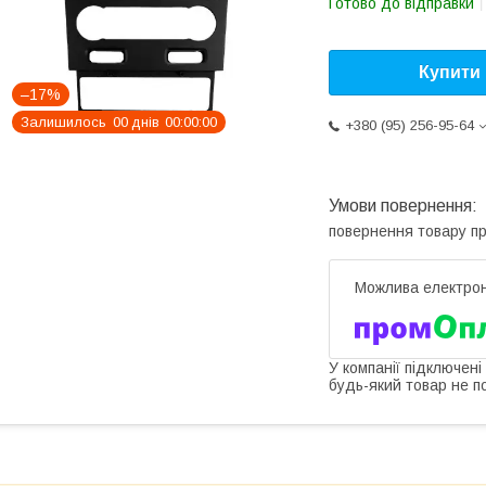
Готово до відправки
Купити
–17%
Залишилось
0
0
днів
0
0
0
0
0
0
+380 (95) 256-95-64
повернення товару п
У компанії підключені
будь-який товар не п