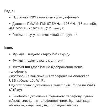
Радіо:
Підтримка
RDS
(залежить від модифікації)
Діапазон FM/AM: FM: 87,5MHz - 108MHz (18 станцій),
АМ: 522KHz - 1620KHz (12 станцій)
Режим пошуку: автоматичний або ручний
Інше:
Функція швидкого старту 2-3 секунди
Функція поділу екрану магнітоли
MirroirLink
(дзеркальне відображення меню
телефону)
.
Двостороння підключення телефонів на Android по
USB-кабелю або Wi-Fi.
Одностороннє підключення телефонів iPhone по Wi-Fi
(AirPlay)
Bluetooth підключення будь-якого телефону, гучний
зв'язок, виведення телефонної книги, ідентифікація
абонента, вхідні, вихідні, пропущені виклики