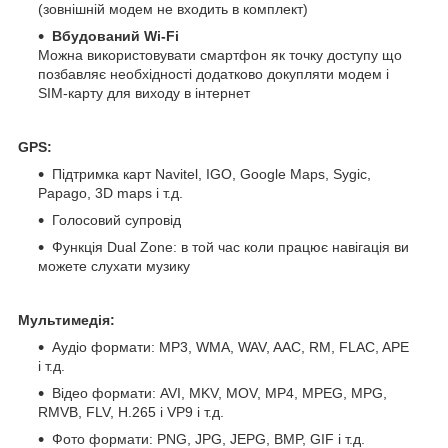
(зовнішній модем не входить в комплект)
Вбудований Wi-Fi
Можна використовувати смартфон як точку доступу що
позбавляє необхідності додатково докупляти модем і
SIM-карту для виходу в інтернет
GPS:
Підтримка карт Navitel, IGO, Google Maps, Sygic,
Papago, 3D maps і т.д.
Голосовий супровід
Функція Dual Zone: в той час коли працює навігація ви
можете слухати музику
Мультимедія:
Аудіо формати: MP3, WMA, WAV, AAC, RM, FLAC, APE
і т.д.
Відео формати: AVI, MKV, MOV, MP4, MPEG, MPG,
RMVB, FLV, H.265 і VP9 і т.д.
Фото формати: PNG, JPG, JEPG, BMP, GIF і т.д.