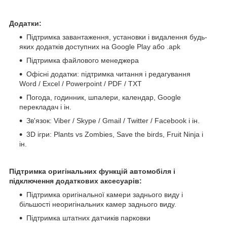
Додатки:
Підтримка завантаження, установки і видалення будь-
яких додатків доступних на Google Play або .apk
Підтримка файлового менеджера
Офісні додатки: підтримка читання і редагування
Word / Excel / Powerpoint / PDF / TXT
Погода, годинник, шпалери, календар, Google
перекладач і ін.
Зв'язок: Viber / Skype / Gmail / Twitter / Facebook і ін.
3D ігри: Plants vs Zombies, Save the birds, Fruit Ninja і
ін.
Підтримка оригінальних функцій автомобіля і
підключення додаткових аксесуарів:
Підтримка оригінальної камери заднього виду і
більшості неоригінальних камер заднього виду.
Підтримка штатних датчиків парковки