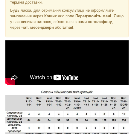
терміни доставки.
Будь ласка, для отримання консультації не оформляйте
замовлення через
Кошик
або поле
Передзвоніть мені
. Якщо
у вас виникли питання, зв'язжіться з нами по
телефону
,
через
чат
,
месенджери
або
Email
.