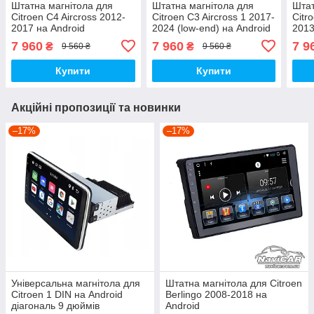
Штатна магнітола для
Штатна магнітола для
Штат
Citroen C4 Aircross 2012-
Citroen C3 Aircross 1 2017-
Citr
2017 на Android
2024 (low-end) на Android
2013
7 960
7 960
7 9
₴
₴
9 560 ₴
9 560 ₴
Купити
Купити
Акційні пропозиції та новинки
–17%
–17%
Універсальна магнітола для
Штатна магнітола для Citroen
Citroen 1 DIN на Android
Berlingo 2008-2018 на
діагональ 9 дюймів
Android