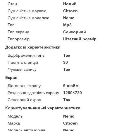
Стан
Новий
Сумісність з маркою
Citroen
Сумісність з моделлю
Nemo
Тип
Mp3
Тип екрану
Сенсорний
Типорозмір
Штатний розмір
Додаткові характеристики
Відображення тегів
Так
Пам'ять станцій
30
Функція запису
Так
Екран
Діагональ екрану
9 дюйм
Роздільна здатність екрану
1280×720
Сенсорний екран
Так
Користувальницькі характеристики
Мoдель
Nemo
Марка
Citroen
Модель автомобіля
Nemo