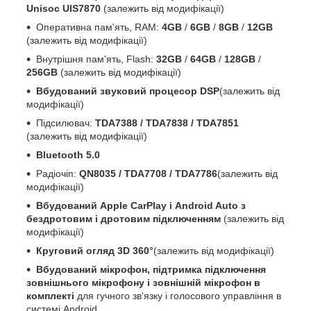
Unisoc UIS7870
(залежить від модифікації)
Оперативна пам'ять, RAM:
4GB
/
6GB
/
8GB
/
12GB
(залежить від модифікації)
Внутрішня пам'ять, Flash:
32GB
/
64GB
/
128GB
/
256GB
(залежить від модифікації)
Вбудований звуковий процесор DSP
(залежить від
модифікації)
Підсилювач:
TDA7388 / TDA7838 / TDA7851
(залежить від модифікації)
Bluetooth 5.0
Радіочіп:
QN8035 / TDA7708 / TDA7786
(залежить від
модифікації)
Вбудований Apple CarPlay і Android Auto з
бездротовим і дротовим підключенням
(залежить від
модифікації)
Круговий огляд 3D 360°
(залежить від модифікації)
Вбудований мікрофон, підтримка підключення
зовнішнього мікрофону і зовнішній мікрофон в
комплекті
для гучного зв'язку і голосового управління в
системі Android