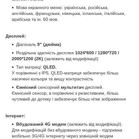
Мова екранного меню: українська, російська,
англійська, французька, німецька, іспанська, італійська,
арабська та ін. 60 мов.
Дисплей:
Діагональ
9" (дюйма)
Роздільна здатність дисплея
1024*600 / 1280*720 /
2000*1200 (2K)
(залежить від модифікації)
Тип матриці:
QLED.
У порівнянні з IPS, QLED-матриця забезпечує більш
насичені кольори та вищу контрастність
Ємнісний
сенсорний
мультитач
дисплей.
Ємнісний сенсор, в порівнянні з резистивним, більш
чутливий до дотику і забезпечує більш чітке зображення
Інтернет:
Вбудований 4G модем
(залежить від модифікації).
Для модифікацій без вбудованого модему - підтримка
мобільно 3G/4G інтернету через зовнішній модем