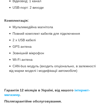
Відеовхід: 1 канал
USB-порт: 2 виходи
Комплектація:
Мультимедійна магнітола
Повний комплект кабелів для підключення
2 x USB кабелі
GPS антена
Зовнішній мікрофон
Wi-Fi антена
CAN-bus модуль (входить опціонально, в залежності
від марки моделі і модифікації автомобіля)
Гарантія 12 місяців в Україні, від нашого
інтернет-
магазину
.
Післягарантійне обслуговування.