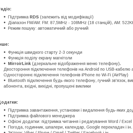
адіо:
Підтримка
RDS
(залежить від модифікації)
Діапазон FM/AM: FM: 87,5MHz - 108MHz (18 станцій), АМ: 522K
Режим пошуку: автоматичний або ручний
нше:
Функція швидкого старту 2-3 секунди
Функція поділу екрану магнітоли
MirroirLink
(дзеркальне відображення меню телефону)
.
Двостороння підключення телефонів на Android по USB-кабелю а
Одностороннє підключення телефонів iPhone по Wi-Fi (AirPlay)
Bluetooth підключення будь-якого телефону, гучний зв'язок, в
абонента, вхідні, вихідні, пропущені виклики
Додатки:
Підтримка завантаження, установки і видалення будь-яких дод
Підтримка файлового менеджера
Офісні додатки: підтримка читання і редагування Word / Excel 
Погода, годинник, шпалери, календар, Google перекладач і ін.
Зв'язок: Viber / Skype / Gmail / Twitter / Facebook і ін.