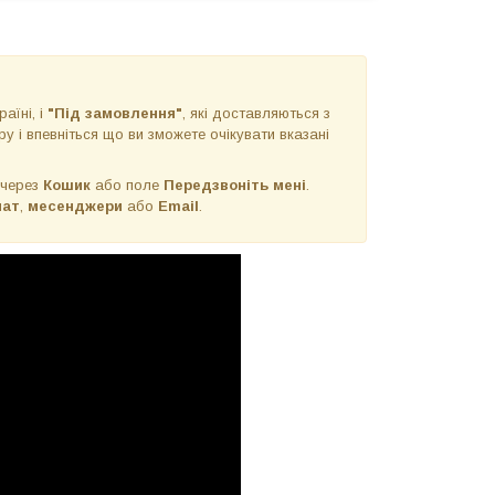
раїні, і
"Під замовлення"
, які доставляються з
у і впевніться що ви зможете очікувати вказані
 через
Кошик
або поле
Передзвоніть мені
.
чат
,
месенджери
або
Email
.