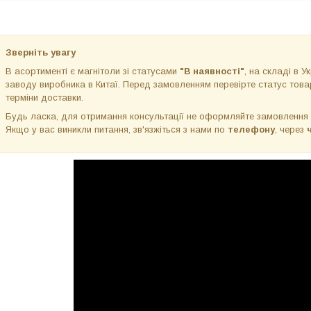
Зверніть увагу
В асортименті є магнітоли зі статусами
"В наявності"
, на складі в Ук
заводу виробника в Китаї. Перед замовленням перевірте статус товар
терміни доставки.
Будь ласка, для отримання консультації не оформляйте замовлення
Якщо у вас виникли питання, зв'язжіться з нами по
телефону
, через