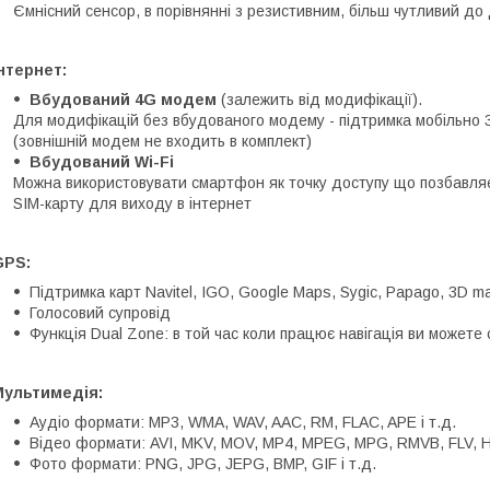
Ємнісний сенсор, в порівнянні з резистивним, більш чутливий до 
нтернет:
Вбудований 4G модем
(залежить від модифікації).
Для модифікацій без вбудованого модему - підтримка мобільно 
(зовнішній модем не входить в комплект)
Вбудований Wi-Fi
Можна використовувати смартфон як точку доступу що позбавляє
SIM-карту для виходу в інтернет
GPS:
Підтримка карт Navitel, IGO, Google Maps, Sygic, Papago, 3D ma
Голосовий супровід
Функція Dual Zone: в той час коли працює навігація ви можете
Мультимедія:
Аудіо формати: MP3, WMA, WAV, AAC, RM, FLAC, APE і т.д.
Відео формати: AVI, MKV, MOV, MP4, MPEG, MPG, RMVB, FLV, H.2
Фото формати: PNG, JPG, JEPG, BMP, GIF і т.д.