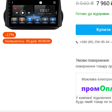
7 960 
9 560 ₴
Готово до відправки
Купити
–17%
Залишилось
0
0
днів
0
0
0
0
0
0
+380 (95) 256-95-64
повернення товару п
У компанії підключені
будь-який товар не п