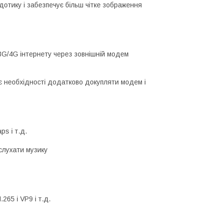
дотику і забезпечує більш чітке зображення
3G/4G інтернету через зовнішній модем
 необхідності додатково докупляти модем і
ps і т.д.
 слухати музику
65 і VP9 і т.д.