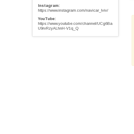
Instagram
https://www.instagram.com/navicar_lviv/
YouTube
https://www.youtube.com/channel/UCg6Ba
U9rvRzyALhnH-V1q_Q