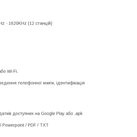
Hz - 1620KHz (12 станцій)
бо Wi-Fi.
иведення телефонної книги, ідентифікація
атків доступних на Google Play або .apk
/ Powerpoint / PDF / TXT