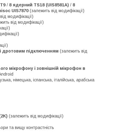
 T9
/
8 ядерний TS18 (UIS8581A)
/
8
isoc UIS7870
(залежить від модифікації)
від модифікації)
жить від модифікації)
ації)
дифікації)
ції)
м і дротовим підключенням
(залежить від
го мікрофону і зовнішній мікрофон в
Android
зька, німецька, іспанська, італійська, арабська
 (2K)
(залежить від модифікації)
ьори та вищу контрастність