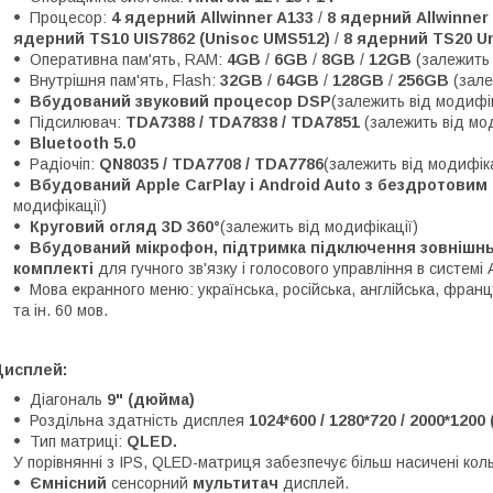
Процесор:
4 ядерний Allwinner A133
/
8 ядерний Allwinner
ядерний TS10 UIS7862 (Unisoc UMS512)
/
8 ядерний TS20 Un
Оперативна пам'ять, RAM:
4GB
/
6GB
/
8GB
/
12GB
(залежить 
Внутрішня пам'ять, Flash:
32GB
/
64GB
/
128GB
/
256GB
(зале
Вбудований звуковий процесор DSP
(залежить від модифік
Підсилювач:
TDA7388 / TDA7838 / TDA7851
(залежить від мо
Bluetooth 5.0
Радіочіп:
QN8035 / TDA7708 / TDA7786
(залежить від модифіка
Вбудований Apple CarPlay і Android Auto з бездротови
модифікації)
Круговий огляд 3D 360°
(залежить від модифікації)
Вбудований мікрофон, підтримка підключення зовнішньо
комплекті
для гучного зв'язку і голосового управління в системі 
Мова екранного меню: українська, російська, англійська, францу
та ін. 60 мов.
Дисплей:
Діагональ
9" (дюйма)
Роздільна здатність дисплея
1024*600 / 1280*720 / 2000*1200
Тип матриці:
QLED.
У порівнянні з IPS, QLED-матриця забезпечує більш насичені кол
Ємнісний
сенсорний
мультитач
дисплей.