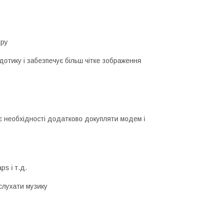
ору
дотику і забезпечує більш чітке зображення
 необхідності додатково докупляти модем і
ps і т.д.
 слухати музику