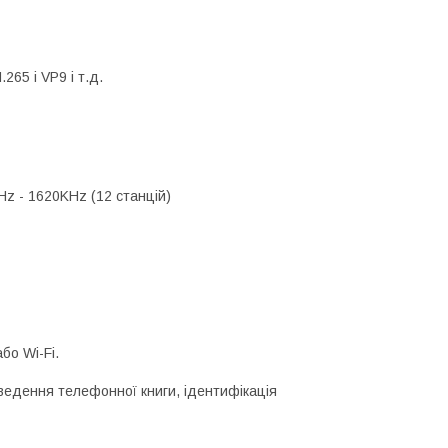
65 і VP9 і т.д.
Hz - 1620KHz (12 станцій)
бо Wi-Fi.
иведення телефонної книги, ідентифікація