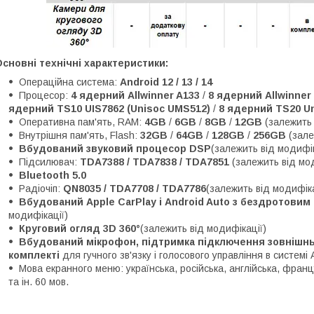
сновні технічні характеристики:
Операційна система:
Android 12 / 13 / 14
Процесор:
4 ядерний Allwinner A133
/
8 ядерний Allwinner
ядерний TS10 UIS7862 (Unisoc UMS512)
/
8 ядерний TS20 Un
Оперативна пам'ять, RAM:
4GB
/
6GB
/
8GB
/
12GB
(залежить 
Внутрішня пам'ять, Flash:
32GB
/
64GB
/
128GB
/
256GB
(зале
Вбудований звуковий процесор DSP
(залежить від модифік
Підсилювач:
TDA7388 / TDA7838 / TDA7851
(залежить від мо
Bluetooth 5.0
Радіочіп:
QN8035 / TDA7708 / TDA7786
(залежить від модифіка
Вбудований Apple CarPlay і Android Auto з бездротови
модифікації)
Круговий огляд 3D 360°
(залежить від модифікації)
Вбудований мікрофон, підтримка підключення зовнішньо
комплекті
для гучного зв'язку і голосового управління в системі 
Мова екранного меню: українська, російська, англійська, францу
та ін. 60 мов.