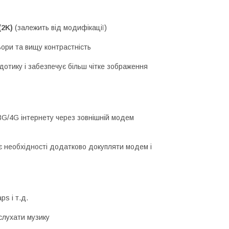
 (2K)
(залежить від модифікації)
ьори та вищу контрастність
дотику і забезпечує більш чітке зображення
3G/4G інтернету через зовнішній модем
 необхідності додатково докупляти модем і
ps і т.д.
 слухати музику