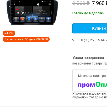
7 960 
9 560 ₴
Готово до відправки
Купити
–17%
Залишилось
0
0
днів
0
0
0
0
0
0
+380 (95) 256-95-64
повернення товару п
У компанії підключені
будь-який товар не п