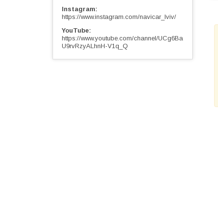
Instagram
https://www.instagram.com/navicar_lviv/
YouTube
https://www.youtube.com/channel/UCg6Ba
U9rvRzyALhnH-V1q_Q