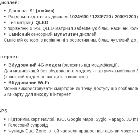
Дисплей:
Діагональ
9" (дюйма)
Роздільна здатність дисплея
1024*600 / 1280*720 / 2000*1200
Тип матриці:
QLED.
У порівнянні з IPS, QLED-матриця забезпечує більш насичені кол
Ємнісний
сенсорний
мультитач
дисплей.
Ємнісний сенсор, в порівнянні з резистивним, більш чутливий до 
нтернет:
Вбудований 4G модем
(залежить від модифікації).
Для модифікацій без вбудованого модему - підтримка мобільно 
(зовнішній модем не входить в комплект)
Вбудований Wi-Fi
Можна використовувати смартфон як точку доступу що позбавляє
SIM-карту для виходу в інтернет
GPS:
Підтримка карт Navitel, IGO, Google Maps, Sygic, Papago, 3D ma
Голосовий супровід
Функція Dual Zone: в той час коли працює навігація ви можете