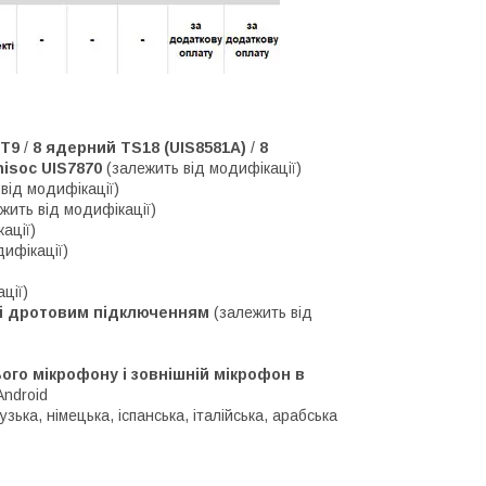
 T9
/
8 ядерний TS18 (UIS8581A)
/
8
isoc UIS7870
(залежить від модифікації)
від модифікації)
жить від модифікації)
ації)
дифікації)
ції)
м і дротовим підключенням
(залежить від
го мікрофону і зовнішній мікрофон в
Android
зька, німецька, іспанська, італійська, арабська