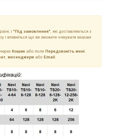
раїні, і
"Під замовлення"
, які доставляються з
у і впевніться що ви зможете очікувати вказані
 через
Кошик
або поле
Передзвоніть мені
.
чат
,
месенджери
або
Email
.