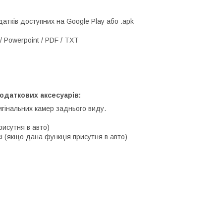
атків доступних на Google Play або .apk
/ Powerpoint / PDF / TXT
одаткових аксесуарів:
игінальних камер заднього виду.
рисутня в авто)
і (якщо дана функція присутня в авто)