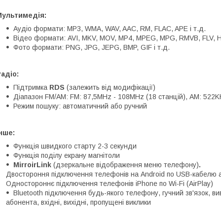
Мультимедія:
Аудіо формати: MP3, WMA, WAV, AAC, RM, FLAC, APE і т.д.
Відео формати: AVI, MKV, MOV, MP4, MPEG, MPG, RMVB, FLV, H.2
Фото формати: PNG, JPG, JEPG, BMP, GIF і т.д.
адіо:
Підтримка
RDS
(залежить від модифікації)
Діапазон FM/AM: FM: 87,5MHz - 108MHz (18 станцій), АМ: 522K
Режим пошуку: автоматичний або ручний
нше:
Функція швидкого старту 2-3 секунди
Функція поділу екрану магнітоли
MirroirLink
(дзеркальне відображення меню телефону)
.
Двостороння підключення телефонів на Android по USB-кабелю а
Одностороннє підключення телефонів iPhone по Wi-Fi (AirPlay)
Bluetooth підключення будь-якого телефону, гучний зв'язок, в
абонента, вхідні, вихідні, пропущені виклики