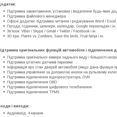
Додатки:
Підтримка завантаження, установки і видалення будь-яких дод
Підтримка файлового менеджера
Офісні додатки: підтримка читання і редагування Word / Excel 
Погода, годинник, шпалери, календар, Google перекладач і ін.
Зв'язок: Viber / Skype / Gmail / Twitter / Facebook і ін.
3D ігри: Plants vs Zombies, Save the birds, Fruit Ninja і ін.
ідтримка оригінальних функцій автомобіля і підключення д
Підтримка оригінальної камери заднього виду і більшості неор
Підтримка штатних датчиків парковки
Інформація про стан дверей автомобіля (якщо дана функція п
Підтримка управління за допомогою кнопок на рульовому колес
Підтримка підключення відеореєстратора, DVR
Підтримка підключення OBD
Підтримка підключення цифрового телебачення
Підтримка підключення TPMS
ходи і виходи:
Аудіовихід: 4 канали