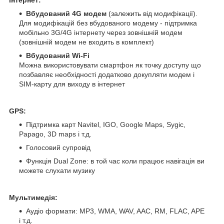
Вбудований 4G модем
(залежить від модифікації).
Для модифікацій без вбудованого модему - підтримка
мобільно 3G/4G інтернету через зовнішній модем
(зовнішній модем не входить в комплект)
Вбудований Wi-Fi
Можна використовувати смартфон як точку доступу що
позбавляє необхідності додатково докупляти модем і
SIM-карту для виходу в інтернет
GPS:
Підтримка карт Navitel, IGO, Google Maps, Sygic,
Papago, 3D maps і т.д.
Голосовий супровід
Функція Dual Zone: в той час коли працює навігація ви
можете слухати музику
Мультимедія:
Аудіо формати: MP3, WMA, WAV, AAC, RM, FLAC, APE
і т.д.