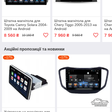
Штатна магнітола для
Штатна магнітола для
Штат
Toyota Camry Solara 2004-
Chery Tiggo 2005-2013 на
Cher
2009 на Android
Android
на A
8 560
7 960
7 9
₴
₴
10 160 ₴
9 560 ₴
Акційні пропозиції та новинки
–17%
–17%
Універсальна магнітола для