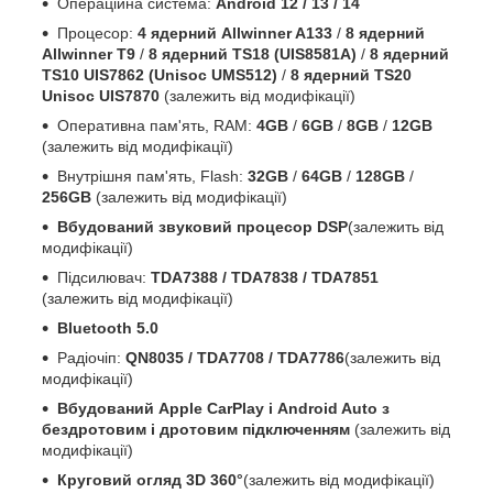
Операційна система:
Android 12 / 13 / 14
Процесор:
4 ядерний Allwinner A133
/
8 ядерний
Allwinner T9
/
8 ядерний TS18 (UIS8581A)
/
8 ядерний
TS10 UIS7862 (Unisoc UMS512)
/
8 ядерний TS20
Unisoc UIS7870
(залежить від модифікації)
Оперативна пам'ять, RAM:
4GB
/
6GB
/
8GB
/
12GB
(залежить від модифікації)
Внутрішня пам'ять, Flash:
32GB
/
64GB
/
128GB
/
256GB
(залежить від модифікації)
Вбудований звуковий процесор DSP
(залежить від
модифікації)
Підсилювач:
TDA7388 / TDA7838 / TDA7851
(залежить від модифікації)
Bluetooth 5.0
Радіочіп:
QN8035 / TDA7708 / TDA7786
(залежить від
модифікації)
Вбудований Apple CarPlay і Android Auto з
бездротовим і дротовим підключенням
(залежить від
модифікації)
Круговий огляд 3D 360°
(залежить від модифікації)