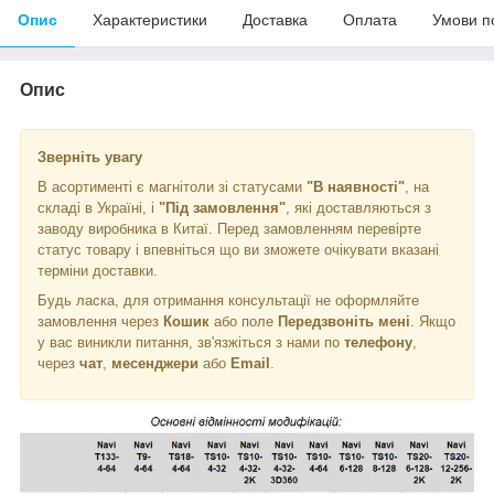
Опис
Характеристики
Доставка
Оплата
Умови п
Опис
Зверніть увагу
В асортименті є магнітоли зі статусами
"В наявності"
, на
складі в Україні, і
"Під замовлення"
, які доставляються з
заводу виробника в Китаї. Перед замовленням перевірте
статус товару і впевніться що ви зможете очікувати вказані
терміни доставки.
Будь ласка, для отримання консультації не оформляйте
замовлення через
Кошик
або поле
Передзвоніть мені
. Якщо
у вас виникли питання, зв'язжіться з нами по
телефону
,
через
чат
,
месенджери
або
Email
.