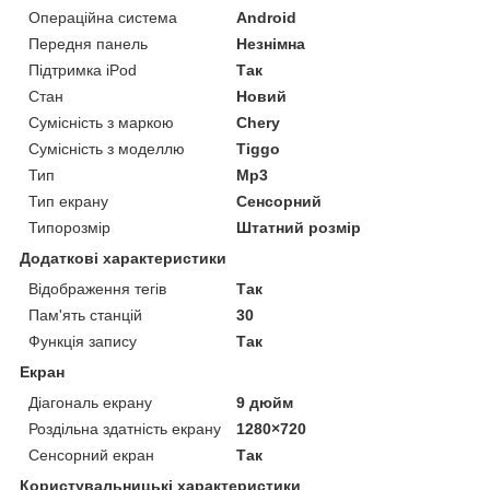
Операційна система
Android
Передня панель
Незнімна
Підтримка iPod
Так
Стан
Новий
Сумісність з маркою
Chery
Сумісність з моделлю
Tiggo
Тип
Mp3
Тип екрану
Сенсорний
Типорозмір
Штатний розмір
Додаткові характеристики
Відображення тегів
Так
Пам'ять станцій
30
Функція запису
Так
Екран
Діагональ екрану
9 дюйм
Роздільна здатність екрану
1280×720
Сенсорний екран
Так
Користувальницькі характеристики