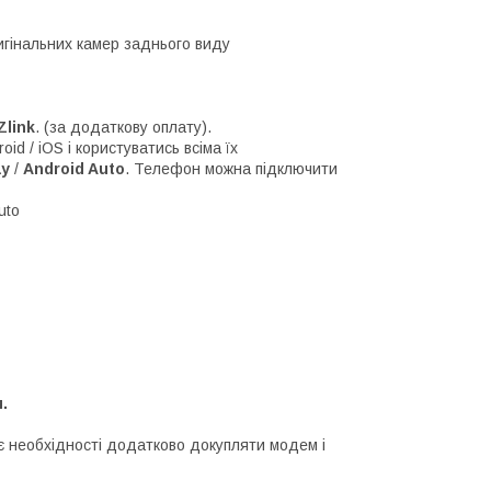
игінальних камер заднього виду
link
. (за додаткову оплату).
d / iOS і користуватись всіма їх
ay
/
Android Auto
. Телефон можна підключити
uto
.
 необхідності додатково докупляти модем і