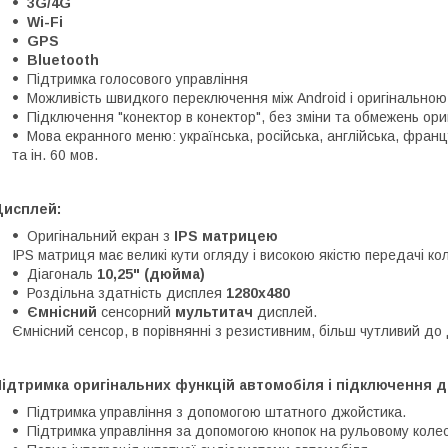
3G/4G
Wi-Fi
GPS
Bluetooth
Підтримка голосового управління
Можливість швидкого переключення між Android і оригінально
Підключення "конектор в конектор", без зміни та обмежень ори
Мова екранного меню: українська, російська, англійська, францу
та ін. 60 мов.
Дисплей:
Оригінальний екран з
IPS матрицею
IPS матриця має великі кути огляду і високою якістю передачі ко
Діагональ
10,25" (дюйма)
Роздільна здатність дисплея
1280x480
Ємнісний
сенсорний
мультитач
дисплей.
Ємнісний сенсор, в порівнянні з резистивним, більш чутливий до 
ідтримка оригінальних функцій автомобіля і підключення д
Підтримка управління з допомогою штатного джойстика.
Підтримка управління за допомогою кнопок на рульовому колес