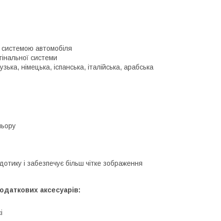
ю системою автомобіля
гінальної системи
зька, німецька, іспанська, італійська, арабська
льору
дотику і забезпечує більш чітке зображення
одаткових аксесуарів:
і