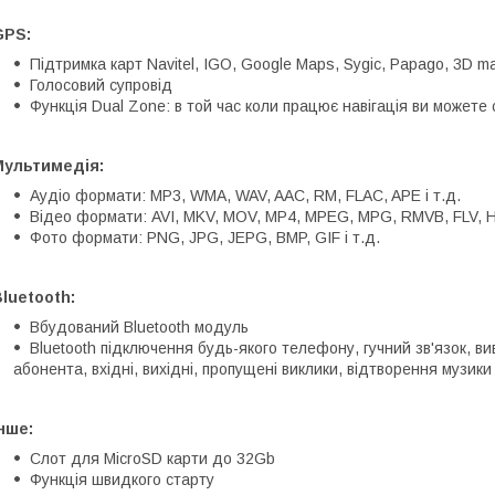
GPS:
Підтримка карт Navitel, IGO, Google Maps, Sygic, Papago, 3D ma
Голосовий супровід
Функція Dual Zone: в той час коли працює навігація ви можете
Мультимедія:
Аудіо формати: MP3, WMA, WAV, AAC, RM, FLAC, APE і т.д.
Відео формати: AVI, MKV, MOV, MP4, MPEG, MPG, RMVB, FLV, H.2
Фото формати: PNG, JPG, JEPG, BMP, GIF і т.д.
luetooth:
Вбудований Bluetooth модуль
Bluetooth підключення будь-якого телефону, гучний зв'язок, в
абонента, вхідні, вихідні, пропущені виклики, відтворення музики
нше:
Слот для MicroSD карти до 32Gb
Функція швидкого старту