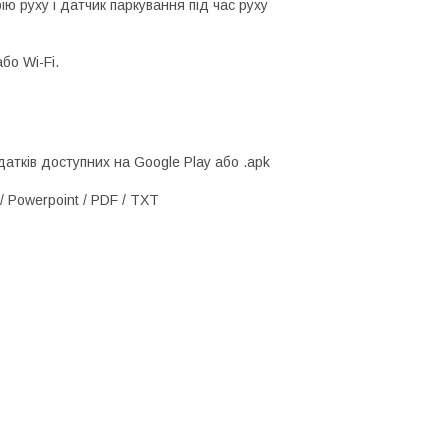
ю руху і датчик паркування під час руху
бо Wi-Fi.
атків доступних на Google Play або .apk
/ Powerpoint / PDF / TXT