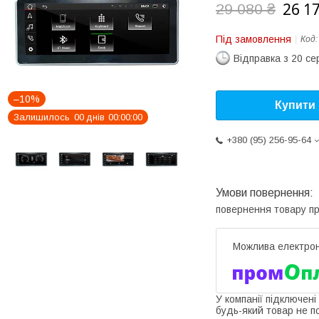
26 1
29 080 ₴
Під замовлення
Код
Відправка з 20 се
–10%
Купити
Залишилось
0
0
днів
0
0
0
0
0
0
+380 (95) 256-95-64
повернення товару п
У компанії підключені
будь-який товар не п