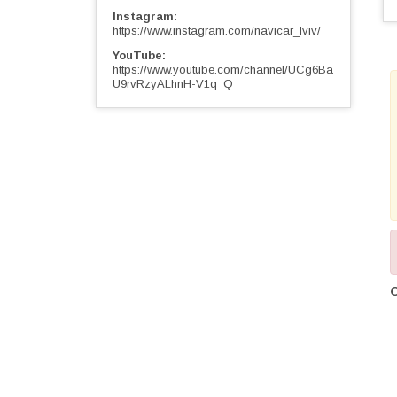
Instagram
https://www.instagram.com/navicar_lviv/
YouTube
https://www.youtube.com/channel/UCg6Ba
U9rvRzyALhnH-V1q_Q
О