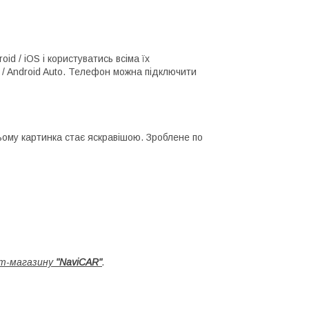
d / iOS і користуватись всіма їх
/ Android Auto. Телефон можна підключити
цьому картинка стає яскравішою. Зроблене по
т-магазину
"NaviCAR"
.