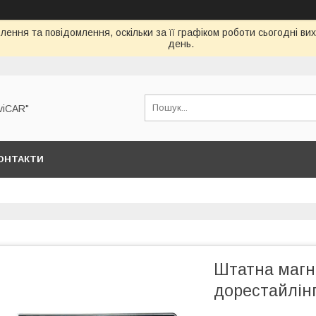
ення та повідомлення, оскільки за її графіком роботи сьогодні в
день.
viCAR"
ОНТАКТИ
Штатна магні
дорестайлінг