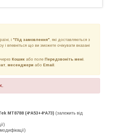
раїні, і
"Під замовлення"
, які доставляються з
у і впевніться що ви зможете очікувати вказані
 через
Кошик
або поле
Передзвоніть мені
.
чат
,
месенджери
або
Email
.
X.
ek MT8788 (4*A53+4*A73)
(залежить від
ії)
 модифікації)