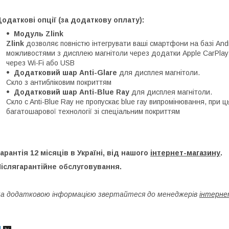
одаткові опції (за додаткову оплату):
Модуль Zlink
Zlink
дозволяє повністю інтегрувати ваші смартфони на базі Androi
можливостями з дисплею магнітоли через додатки Apple CarPlay 
через Wi-Fi або USB
Додатковий шар Anti-Glare
для дисплея магнітоли.
Скло з антибліковим покриттям
Додатковий шар Anti-Blue Ray
для дисплея магнітоли.
Скло c Anti-Blue Ray не пропускає blue ray випромінювання, при 
багатошарової технології зі спеціальним покриттям
арантія 12 місяців в Україні, від нашого
інтернет-магазину
.
іслягарантійне обслуговування.
а додатковою інформацією звертайтеся до менеджерів
інтерне