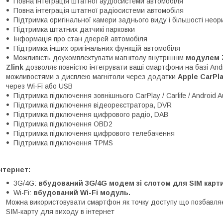
Повна інтеграція штатної аудіосистеми автомобіля
Повна інтеграція штатної радіосистеми автомобіля
Підтримка оригінальної камери заднього виду і більшості неор
Підтримка штатних датчикі парковки
Інформація про стан дверей автомобіля
Підтримка інших оригінальних функцій автомобіля
Можливість доукомплектувати магнітолу внутрішнім
модулем Z
Zlink
дозволяє повністю інтегрувати ваші смартфони на базі Androi
можливостями з дисплею магнітоли через додатки
Apple CarPl
через Wi-Fi або USB
Підтримка підключення зовнішнього CarPlay / Carlife / Android A
Підтримка підключення відеореєстратора, DVR
Підтримка підключення цифрового радіо, DAB
Підтримка підключення OBD2
Підтримка підключення цифрового телебачення
Підтримка підключення TPMS
нтернет:
3G/4G:
вбудований 3G/4G модем зі слотом для SIM карти
Wi-Fi:
вбудований Wi-Fi модуль.
Можна використовувати смартфон як точку доступу що позбавляє
SIM-карту для виходу в інтернет