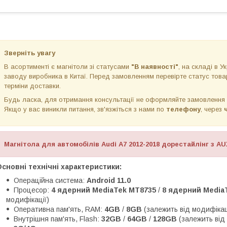
Зверніть увагу
В асортименті є магнітоли зі статусами
"В наявності"
, на складі в Ук
заводу виробника в Китаї. Перед замовленням перевірте статус товар
терміни доставки.
Будь ласка, для отримання консультації не оформляйте замовлення
Якщо у вас виникли питання, зв'язжіться з нами по
телефону
, через
Магнітола для автомобілів Audi A7 2012-2018 дорестайлінг з AU
сновні технічні характеристики:
Операційна система:
Android 11.0
Процесор:
4 ядерний MediaTek MT8735
/
8 ядерний MediaT
модифікації)
Оперативна пам'ять, RAM:
4GB
/
8GB
(залежить від модифікац
Внутрішня пам'ять, Flash:
32GB
/
64GB
/
128GB
(залежить від