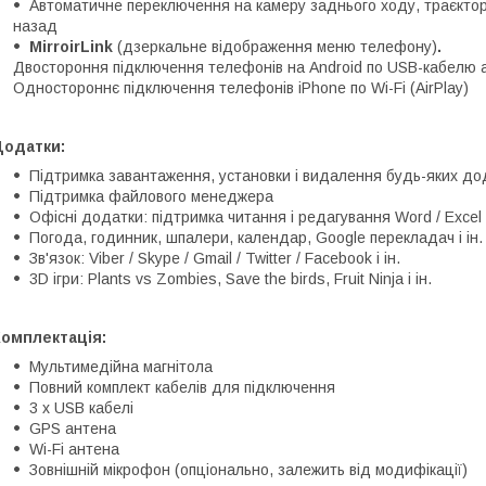
Автоматичне переключення на камеру заднього ходу, траєкторі
назад
MirroirLink
(дзеркальне відображення меню телефону)
.
Двостороння підключення телефонів на Android по USB-кабелю а
Одностороннє підключення телефонів iPhone по Wi-Fi (AirPlay)
Додатки:
Підтримка завантаження, установки і видалення будь-яких дод
Підтримка файлового менеджера
Офісні додатки: підтримка читання і редагування Word / Excel 
Погода, годинник, шпалери, календар, Google перекладач і ін.
Зв'язок: Viber / Skype / Gmail / Twitter / Facebook і ін.
3D ігри: Plants vs Zombies, Save the birds, Fruit Ninja і ін.
Комплектація:
Мультимедійна магнітола
Повний комплект кабелів для підключення
3 x USB кабелі
GPS антена
Wi-Fi антена
Зовнішній мікрофон (опціонально, залежить від модифікації)