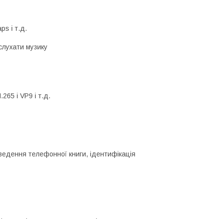
ps і т.д.
 слухати музику
65 і VP9 і т.д.
иведення телефонної книги, ідентифікація