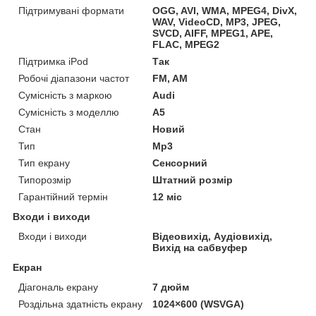
Підтримувані формати
OGG, AVI, WMA, MPEG4, DivX,
WAV, VideoCD, MP3, JPEG,
SVCD, AIFF, MPEG1, APE,
FLAC, MPEG2
Підтримка iPod
Так
Робочі діапазони частот
FM, AM
Сумісність з маркою
Audi
Сумісність з моделлю
A5
Стан
Новий
Тип
Mp3
Тип екрану
Сенсорний
Типорозмір
Штатний розмір
Гарантійний термін
12 міс
Входи і виходи
Входи і виходи
Відеовихід, Аудіовихід,
Вихід на сабвуфер
Екран
Діагональ екрану
7 дюйм
Роздільна здатність екрану
1024×600 (WSVGA)