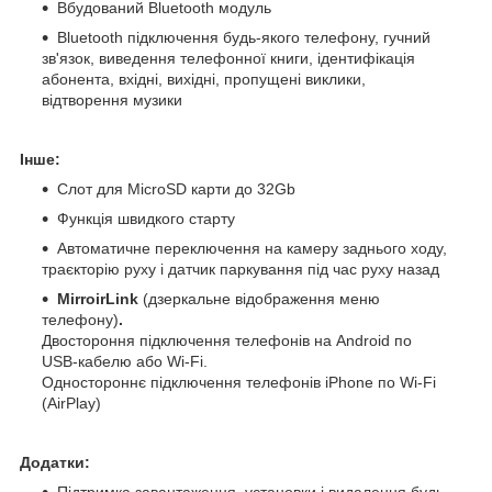
Вбудований Bluetooth модуль
Bluetooth підключення будь-якого телефону, гучний
зв'язок, виведення телефонної книги, ідентифікація
абонента, вхідні, вихідні, пропущені виклики,
відтворення музики
Інше:
Слот для MicroSD карти до 32Gb
Функція швидкого старту
Автоматичне переключення на камеру заднього ходу,
траєкторію руху і датчик паркування під час руху назад
MirroirLink
(дзеркальне відображення меню
телефону)
.
Двостороння підключення телефонів на Android по
USB-кабелю або Wi-Fi.
Одностороннє підключення телефонів iPhone по Wi-Fi
(AirPlay)
Додатки:
Підтримка завантаження, установки і видалення будь-