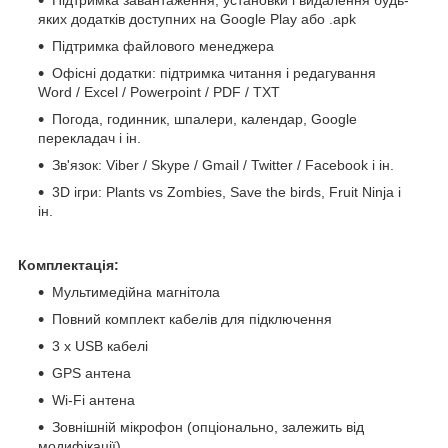
яких додатків доступних на Google Play або .apk
Підтримка файлового менеджера
Офісні додатки: підтримка читання і редагування
Word / Excel / Powerpoint / PDF / TXT
Погода, годинник, шпалери, календар, Google
перекладач і ін.
Зв'язок: Viber / Skype / Gmail / Twitter / Facebook і ін.
3D ігри: Plants vs Zombies, Save the birds, Fruit Ninja і
ін.
Комплектація:
Мультимедійна магнітола
Повний комплект кабелів для підключення
3 x USB кабелі
GPS антена
Wi-Fi антена
Зовнішній мікрофон (опціонально, залежить від
модифікації)