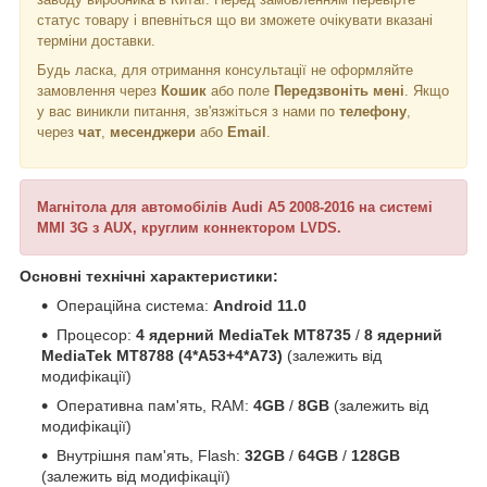
статус товару і впевніться що ви зможете очікувати вказані
терміни доставки.
Будь ласка, для отримання консультації не оформляйте
замовлення через
Кошик
або поле
Передзвоніть мені
. Якщо
у вас виникли питання, зв'язжіться з нами по
телефону
,
через
чат
,
месенджери
або
Email
.
Магнітола для автомобілів Audi A5 2008-2016 на системі
MMI 3G з AUX, круглим коннектором LVDS.
Основні технічні характеристики:
Операційна система:
Android 11.0
Процесор:
4 ядерний MediaTek MT8735
/
8 ядерний
MediaTek MT8788 (4*A53+4*A73)
(залежить від
модифікації)
Оперативна пам'ять, RAM:
4GB
/
8GB
(залежить від
модифікації)
Внутрішня пам'ять, Flash:
32GB
/
64GB
/
128GB
(залежить від модифікації)