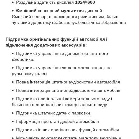
Роздільна здатність дисплея
1024×600
Ємнісний
сенсорний
мультитач
дисплей.
Ємнісний сенсор, в порівнянні з резистивним, більш
чутливий до дотику і забезпечує більш чітке зображення
Підтримка оригінальних функцій автомобіля і
підключення додаткових аксесуарів:
Підтримка управління з допомогою штатного
джойстика.
Підтримка управління за допомогою кнопок на
рульовому колесі
Повна інтеграція штатної аудіосистеми автомобіля
Повна інтеграція штатної радіосистеми автомобіля
Підтримка оригінальної камери заднього виду і
більшості неоригінальних камер заднього виду
Підтримка штатних датчикі парковки
Інформація про стан дверей автомобіля
Підтримка інших оригінальних функцій автомобіля
Можливість доукомплектувати магнітолу внутрішнім