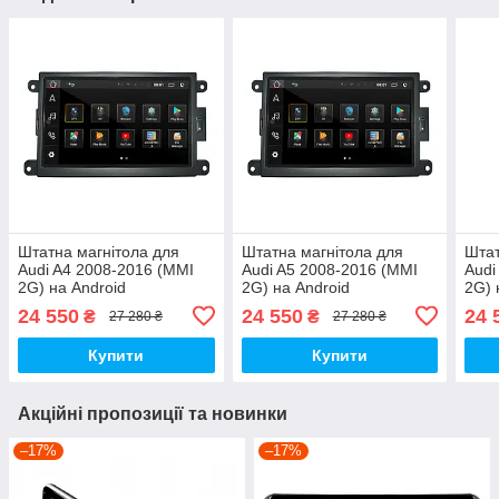
Штатна магнітола для
Штатна магнітола для
Штат
Audi A4 2008-2016 (MMI
Audi A5 2008-2016 (MMI
Audi
2G) на Android
2G) на Android
2G) 
24 550
24 550
24 
₴
₴
27 280 ₴
27 280 ₴
Купити
Купити
Акційні пропозиції та новинки
–17%
–17%