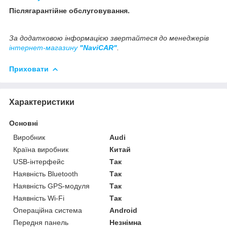
Післягарантійне обслуговування.
За додатковою інформацією звертайтеся до менеджерів
інтернет-магазину
"NaviCAR"
.
Приховати
Характеристики
Основні
Виробник
Audi
Країна виробник
Китай
USB-інтерфейс
Так
Наявність Bluetooth
Так
Наявність GPS-модуля
Так
Наявність Wi-Fi
Так
Операційна система
Android
Передня панель
Незнімна