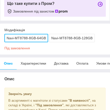
Що таке купити з Пром?
Замовлення під захистом
Модифікація
Navi-MT8788-8GB-64GB
Navi-MT8788-8GB-128GB
Під замовлення
Опис
Характеристики
Доставка
Оплата
Умови п
Опис
Зверніть увагу
В асортименті є магнітоли зі статусами
"В наявності"
, на
складі в Україні, і
"Під замовлення"
, які доставляються з
заводу виробника в Китаї. Перед замовленням перевірте