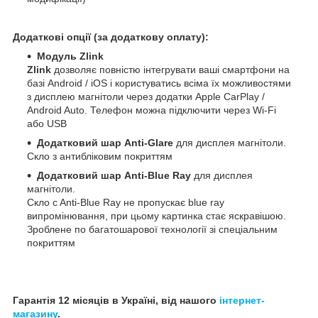
Додаткові опції (за додаткову оплату):
Модуль Zlink
Zlink
дозволяє повністю інтегрувати ваші смартфони на
базі Android / iOS і користуватись всіма їх можливостями
з дисплею магнітоли через додатки Apple CarPlay /
Android Auto. Телефон можна підключити через Wi-Fi
або USB
Додатковий шар Anti-Glare
для дисплея магнітоли.
Скло з антибліковим покриттям
Додатковий шар Anti-Blue Ray
для дисплея
магнітоли.
Скло c Anti-Blue Ray не пропускає blue ray
випромінювання, при цьому картинка стає яскравішою.
Зроблене по багатошарової технології зі спеціальним
покриттям
Гарантія 12 місяців в Україні, від нашого
інтернет-
магазину
.