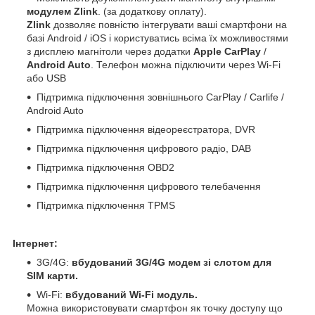
модулем Zlink
. (за додаткову оплату).
Zlink
дозволяє повністю інтегрувати ваші смартфони на
базі Android / iOS і користуватись всіма їх можливостями
з дисплею магнітоли через додатки
Apple CarPlay
/
Android Auto
. Телефон можна підключити через Wi-Fi
або USB
Підтримка підключення зовнішнього CarPlay / Carlife /
Android Auto
Підтримка підключення відеореєстратора, DVR
Підтримка підключення цифрового радіо, DAB
Підтримка підключення OBD2
Підтримка підключення цифрового телебачення
Підтримка підключення TPMS
Інтернет:
3G/4G:
вбудований 3G/4G модем зі слотом для
SIM карти.
Wi-Fi:
вбудований Wi-Fi модуль.
Можна використовувати смартфон як точку доступу що