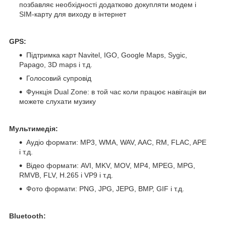
позбавляє необхідності додатково докупляти модем і
SIM-карту для виходу в інтернет
GPS:
Підтримка карт Navitel, IGO, Google Maps, Sygic,
Papago, 3D maps і т.д.
Голосовий супровід
Функція Dual Zone: в той час коли працює навігація ви
можете слухати музику
Мультимедія:
Аудіо формати: MP3, WMA, WAV, AAC, RM, FLAC, APE
і т.д.
Відео формати: AVI, MKV, MOV, MP4, MPEG, MPG,
RMVB, FLV, H.265 і VP9 і т.д.
Фото формати: PNG, JPG, JEPG, BMP, GIF і т.д.
Bluetooth: