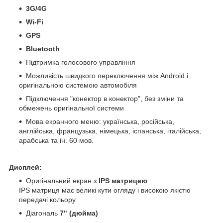
3G/4G
Wi-Fi
GPS
Bluetooth
Підтримка голосового управління
Можливість швидкого переключення між Android і
оригінальною системою автомобіля
Підключення "конектор в конектор", без зміни та
обмежень оригінальної системи
Мова екранного меню: українська, російська,
англійська, французька, німецька, іспанська, італійська,
арабська та ін. 60 мов.
Дисплей:
Оригінальний екран з
IPS матрицею
IPS матриця має великі кути огляду і високою якістю
передачі кольору
Діагональ
7" (дюйма)