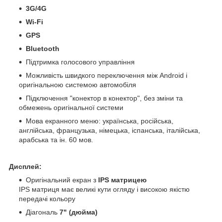
3G/4G
Wi-Fi
GPS
Bluetooth
Підтримка голосового управління
Можливість швидкого переключення між Android і
оригінальною системою автомобіля
Підключення "конектор в конектор", без зміни та
обмежень оригінальної системи
Мова екранного меню: українська, російська,
англійська, французька, німецька, іспанська, італійська,
арабська та ін. 60 мов.
Дисплей:
Оригінальний екран з
IPS матрицею
IPS матриця має великі кути огляду і високою якістю
передачі кольору
Діагональ
7" (дюйма)