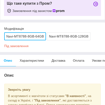
Що таке купити з Пром?
Замовлення під захистом
Модифікація
Navi-MT8788-8GB-64GB
Navi-MT8788-8GB-128GB
Під замовлення
Опис
Характеристики
Доставка
Оплата
Умови п
Опис
Зверніть увагу
В асортименті є магнітоли зі статусами
"В наявності"
, на
складі в Україні, і
"Під замовлення"
, які доставляються з
заводу виробника в Китаї. Перед замовленням перевірте