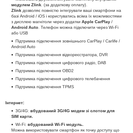
модулем Zlink
. (за додаткову оплату).
Zlink
дозволяє повністю інтегрувати ваші смартфони на
базі Android / iOS і користуватись всіма їх можливостями
з дисплею магнітоли через додатки
Apple CarPlay
/
Android Auto
. Телефон можна підключити через Wi-Fi
або USB
Підтримка підключення зовнішнього CarPlay / Carlife /
Android Auto
Підтримка підключення відеореєстратора, DVR
Підтримка підключення цифрового радіо, DAB
Підтримка підключення OBD2
Підтримка підключення цифрового телебачення
Підтримка підключення TPMS
Інтернет:
3G/4G:
вбудований 3G/4G модем зі слотом для
SIM карти.
Wi-Fi:
вбудований Wi-Fi модуль.
Можна використовувати смартфон як точку доступу що