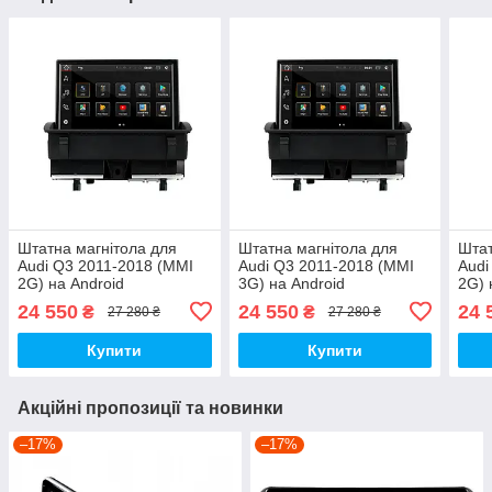
Штатна магнітола для
Штатна магнітола для
Штат
Audi Q3 2011-2018 (MMI
Audi Q3 2011-2018 (MMI
Audi
2G) на Android
3G) на Android
2G) 
24 550
24 550
24 
₴
₴
27 280 ₴
27 280 ₴
Купити
Купити
Акційні пропозиції та новинки
–17%
–17%