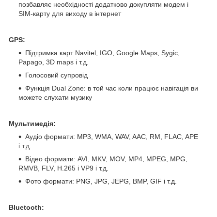
позбавляє необхідності додатково докупляти модем і
SIM-карту для виходу в інтернет
GPS:
Підтримка карт Navitel, IGO, Google Maps, Sygic,
Papago, 3D maps і т.д.
Голосовий супровід
Функція Dual Zone: в той час коли працює навігація ви
можете слухати музику
Мультимедія:
Аудіо формати: MP3, WMA, WAV, AAC, RM, FLAC, APE
і т.д.
Відео формати: AVI, MKV, MOV, MP4, MPEG, MPG,
RMVB, FLV, H.265 і VP9 і т.д.
Фото формати: PNG, JPG, JEPG, BMP, GIF і т.д.
Bluetooth: