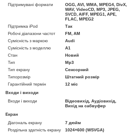
Підтримувані формати
OGG, AVI, WMA, MPEG4, DivX,
WAV, VideoCD, MP3, JPEG,
SVCD, AIFF, MPEG1, APE,
FLAC, MPEG2
Підтримка iPod
Так
Робочі діапазони частот
FM, AM
Сумісність з маркою
Audi
Сумісність з моделлю
A1
Стан
Новий
Тип
Mp3
Тип екрану
Сенсорний
Типорозмір
Штатний розмір
Гарантійний термін
12 міс
Входи і виходи
Входи і виходи
Відеовихід, Аудіовихід,
Вихід на сабвуфер
Екран
Діагональ екрану
7 дюйм
Роздільна здатність екрану
1024×600 (WSVGA)