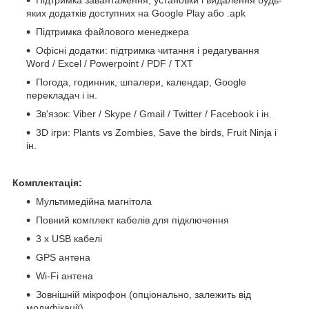
яких додатків доступних на Google Play або .apk
Підтримка файлового менеджера
Офісні додатки: підтримка читання і редагування
Word / Excel / Powerpoint / PDF / TXT
Погода, годинник, шпалери, календар, Google
перекладач і ін.
Зв'язок: Viber / Skype / Gmail / Twitter / Facebook і ін.
3D ігри: Plants vs Zombies, Save the birds, Fruit Ninja і
ін.
Комплектація:
Мультимедійна магнітола
Повний комплект кабелів для підключення
3 x USB кабелі
GPS антена
Wi-Fi антена
Зовнішній мікрофон (опціонально, залежить від
модифікації)