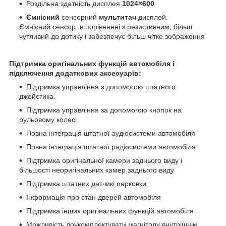
Роздільна здатність дисплея
1024×600
Ємнісний
сенсорний
мультитач
дисплей.
Ємнісний сенсор, в порівнянні з резистивним, більш
чутливий до дотику і забезпечує більш чітке зображення
Підтримка оригінальних функцій автомобіля і
підключення додаткових аксесуарів:
Підтримка управління з допомогою штатного
джойстика.
Підтримка управління за допомогою кнопок на
рульовому колесі
Повна інтеграція штатної аудіосистеми автомобіля
Повна інтеграція штатної радіосистеми автомобіля
Підтримка оригінальної камери заднього виду і
більшості неоригінальних камер заднього виду
Підтримка штатних датчикі парковки
Інформація про стан дверей автомобіля
Підтримка інших оригінальних функцій автомобіля
Можливість доукомплектувати магнітолу внутрішнім