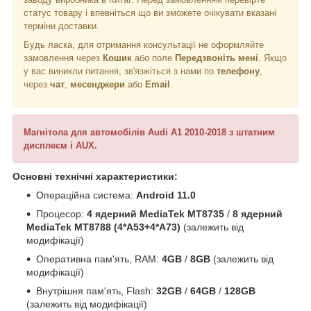
статус товару і впевніться що ви зможете очікувати вказані
терміни доставки.
Будь ласка, для отримання консультації не оформляйте
замовлення через
Кошик
або поле
Передзвоніть мені
. Якщо
у вас виникли питання, зв'язжіться з нами по
телефону
,
через
чат
,
месенджери
або
Email
.
Магнітола для автомобілів Audi A1 2010-2018 з штатним
дисплеєм і AUX.
Основні технічні характеристики:
Операційна система:
Android 11.0
Процесор:
4 ядерний MediaTek MT8735
/
8 ядерний
MediaTek MT8788 (4*A53+4*A73)
(залежить від
модифікації)
Оперативна пам'ять, RAM:
4GB
/
8GB
(залежить від
модифікації)
Внутрішня пам'ять, Flash:
32GB
/
64GB
/
128GB
(залежить від модифікації)