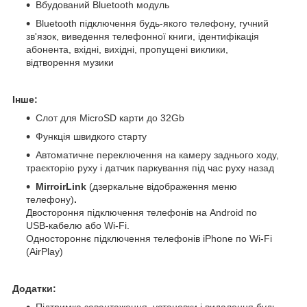
Вбудований Bluetooth модуль
Bluetooth підключення будь-якого телефону, гучний
зв'язок, виведення телефонної книги, ідентифікація
абонента, вхідні, вихідні, пропущені виклики,
відтворення музики
Інше:
Слот для MicroSD карти до 32Gb
Функція швидкого старту
Автоматичне переключення на камеру заднього ходу,
траєкторію руху і датчик паркування під час руху назад
MirroirLink
(дзеркальне відображення меню
телефону)
.
Двостороння підключення телефонів на Android по
USB-кабелю або Wi-Fi.
Одностороннє підключення телефонів iPhone по Wi-Fi
(AirPlay)
Додатки:
Підтримка завантаження, установки і видалення будь-