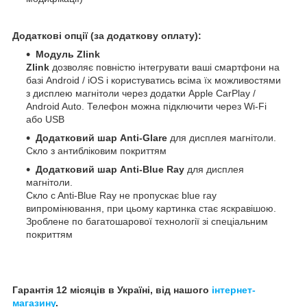
Додаткові опції (за додаткову оплату):
Модуль Zlink
Zlink
дозволяє повністю інтегрувати ваші смартфони на
базі Android / iOS і користуватись всіма їх можливостями
з дисплею магнітоли через додатки Apple CarPlay /
Android Auto. Телефон можна підключити через Wi-Fi
або USB
Додатковий шар Anti-Glare
для дисплея магнітоли.
Скло з антибліковим покриттям
Додатковий шар Anti-Blue Ray
для дисплея
магнітоли.
Скло c Anti-Blue Ray не пропускає blue ray
випромінювання, при цьому картинка стає яскравішою.
Зроблене по багатошарової технології зі спеціальним
покриттям
Гарантія 12 місяців в Україні, від нашого
інтернет-
магазину
.