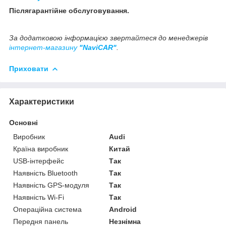
Післягарантійне обслуговування.
За додатковою інформацією звертайтеся до менеджерів
інтернет-магазину
"NaviCAR"
.
Приховати
Характеристики
Основні
Виробник
Audi
Країна виробник
Китай
USB-інтерфейс
Так
Наявність Bluetooth
Так
Наявність GPS-модуля
Так
Наявність Wi-Fi
Так
Операційна система
Android
Передня панель
Незнімна