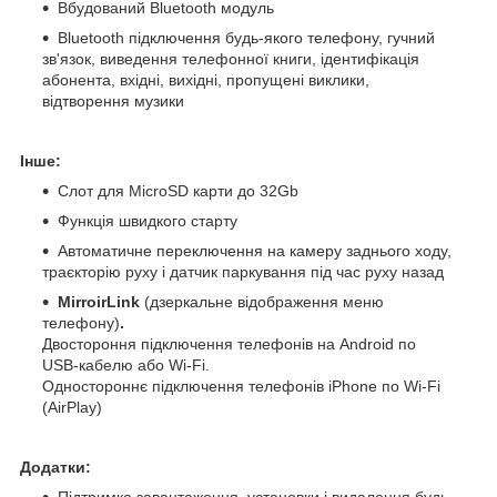
Вбудований Bluetooth модуль
Bluetooth підключення будь-якого телефону, гучний
зв'язок, виведення телефонної книги, ідентифікація
абонента, вхідні, вихідні, пропущені виклики,
відтворення музики
Інше:
Слот для MicroSD карти до 32Gb
Функція швидкого старту
Автоматичне переключення на камеру заднього ходу,
траєкторію руху і датчик паркування під час руху назад
MirroirLink
(дзеркальне відображення меню
телефону)
.
Двостороння підключення телефонів на Android по
USB-кабелю або Wi-Fi.
Одностороннє підключення телефонів iPhone по Wi-Fi
(AirPlay)
Додатки:
Підтримка завантаження, установки і видалення будь-