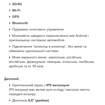
3G/4G
Wi-Fi
GPS
Bluetooth
Підтримка голосового управління
Можливість швидкого переключення між Android і
оригінальною системою автомобіля
Підключення "конектор в конектор", без зміни та
обмежень оригінальної системи
Мова екранного меню: українська, російська,
англійська, французька, німецька, іспанська, італійська,
арабська та ін. 60 мов.
Дисплей:
Оригінальний екран з
IPS матрицею
IPS матриця має великі кути огляду і високою якістю
передачі кольору
Діагональ
8,8" (дюйма)