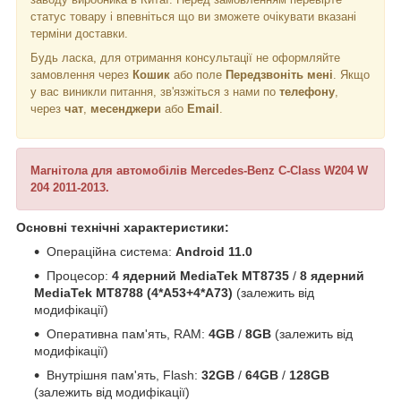
статус товару і впевніться що ви зможете очікувати вказані
терміни доставки.
Будь ласка, для отримання консультації не оформляйте
замовлення через
Кошик
або поле
Передзвоніть мені
. Якщо
у вас виникли питання, зв'язжіться з нами по
телефону
,
через
чат
,
месенджери
або
Email
.
Магнітола для автомобілів Mercedes-Benz C-Class W204 W
204 2011-2013.
Основні технічні характеристики:
Операційна система:
Android 11.0
Процесор:
4 ядерний MediaTek MT8735
/
8 ядерний
MediaTek MT8788 (4*A53+4*A73)
(залежить від
модифікації)
Оперативна пам'ять, RAM:
4GB
/
8GB
(залежить від
модифікації)
Внутрішня пам'ять, Flash:
32GB
/
64GB
/
128GB
(залежить від модифікації)