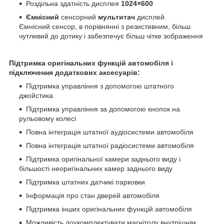
Роздільна здатність дисплея
1024×600
Ємнісний
сенсорний
мультитач
дисплей.
Ємнісний сенсор, в порівнянні з резистивним, більш
чутливий до дотику і забезпечує більш чітке зображення
Підтримка оригінальних функцій автомобіля і
підключення додаткових аксесуарів:
Підтримка управління з допомогою штатного
джойстика.
Підтримка управління за допомогою кнопок на
рульовому колесі
Повна інтеграція штатної аудіосистеми автомобіля
Повна інтеграція штатної радіосистеми автомобіля
Підтримка оригінальної камери заднього виду і
більшості неоригінальних камер заднього виду
Підтримка штатних датчикі парковки
Інформація про стан дверей автомобіля
Підтримка інших оригінальних функцій автомобіля
Можливість доукомплектувати магнітолу внутрішнім