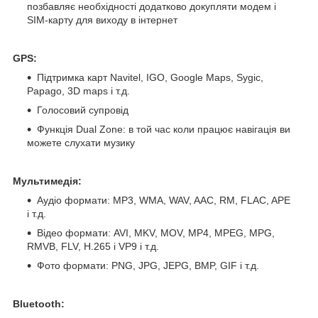
позбавляє необхідності додатково докупляти модем і
SIM-карту для виходу в інтернет
GPS:
Підтримка карт Navitel, IGO, Google Maps, Sygic,
Papago, 3D maps і т.д.
Голосовий супровід
Функція Dual Zone: в той час коли працює навігація ви
можете слухати музику
Мультимедія:
Аудіо формати: MP3, WMA, WAV, AAC, RM, FLAC, APE
і т.д.
Відео формати: AVI, MKV, MOV, MP4, MPEG, MPG,
RMVB, FLV, H.265 і VP9 і т.д.
Фото формати: PNG, JPG, JEPG, BMP, GIF і т.д.
Bluetooth: