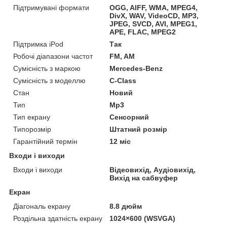
Підтримувані формати
OGG, AIFF, WMA, MPEG4,
DivX, WAV, VideoCD, MP3,
JPEG, SVCD, AVI, MPEG1,
APE, FLAC, MPEG2
Підтримка iPod
Так
Робочі діапазони частот
FM, AM
Сумісність з маркою
Mercedes-Benz
Сумісність з моделлю
C-Class
Стан
Новий
Тип
Mp3
Тип екрану
Сенсорний
Типорозмір
Штатний розмір
Гарантійний термін
12 міс
Входи і виходи
Входи і виходи
Відеовихід, Аудіовихід,
Вихід на сабвуфер
Екран
Діагональ екрану
8.8 дюйм
Роздільна здатність екрану
1024×600 (WSVGA)