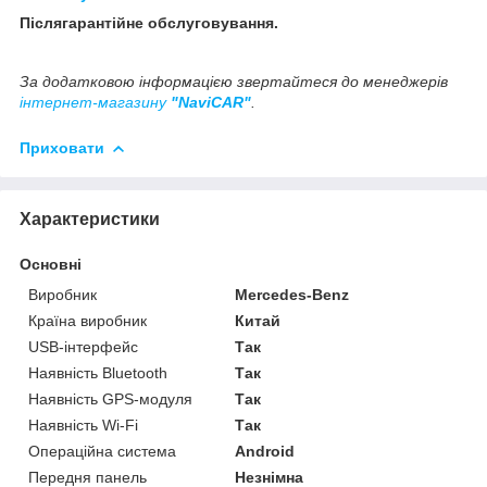
Післягарантійне обслуговування.
За додатковою інформацією звертайтеся до менеджерів
інтернет-магазину
"NaviCAR"
.
Приховати
Характеристики
Основні
Виробник
Mercedes-Benz
Країна виробник
Китай
USB-інтерфейс
Так
Наявність Bluetooth
Так
Наявність GPS-модуля
Так
Наявність Wi-Fi
Так
Операційна система
Android
Передня панель
Незнімна