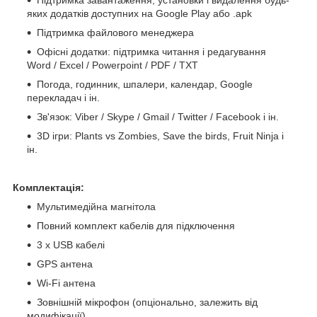
яких додатків доступних на Google Play або .apk
Підтримка файлового менеджера
Офісні додатки: підтримка читання і редагування
Word / Excel / Powerpoint / PDF / TXT
Погода, годинник, шпалери, календар, Google
перекладач і ін.
Зв'язок: Viber / Skype / Gmail / Twitter / Facebook і ін.
3D ігри: Plants vs Zombies, Save the birds, Fruit Ninja і
ін.
Комплектація:
Мультимедійна магнітола
Повний комплект кабелів для підключення
3 x USB кабелі
GPS антена
Wi-Fi антена
Зовнішній мікрофон (опціонально, залежить від
модифікації)