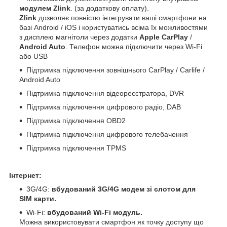
модулем Zlink
. (за додаткову оплату).
Zlink
дозволяє повністю інтегрувати ваші смартфони на
базі Android / iOS і користуватись всіма їх можливостями
з дисплею магнітоли через додатки
Apple CarPlay
/
Android Auto
. Телефон можна підключити через Wi-Fi
або USB
Підтримка підключення зовнішнього CarPlay / Carlife /
Android Auto
Підтримка підключення відеореєстратора, DVR
Підтримка підключення цифрового радіо, DAB
Підтримка підключення OBD2
Підтримка підключення цифрового телебачення
Підтримка підключення TPMS
Інтернет:
3G/4G:
вбудований 3G/4G модем зі слотом для
SIM карти.
Wi-Fi:
вбудований Wi-Fi модуль.
Можна використовувати смартфон як точку доступу що