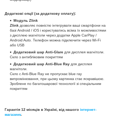
Додаткові опції (за додаткову оплату):
Модуль Zlink
Zlink
дозволяє повністю інтегрувати ваші смартфони на
базі Android / iOS і користуватись всіма їх можливостями
з дисплею магнітоли через додатки Apple CarPlay /
Android Auto. Телефон можна підключити через Wi-Fi
або USB
Додатковий шар Anti-Glare
для дисплея магнітоли.
Скло з антибліковим покриттям
Додатковий шар Anti-Blue Ray
для дисплея
магнітоли.
Скло c Anti-Blue Ray не пропускає blue ray
випромінювання, при цьому картинка стає яскравішою.
Зроблене по багатошарової технології зі спеціальним
покриттям
Гарантія 12 місяців в Україні, від нашого
інтернет-
магазину
.