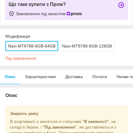
Що таке купити з Пром?
Замовлення під захистом
Модифікація
Navi-MT8788-8GB-64GB
Navi-MT8788-8GB-128GB
Під замовлення
Опис
Характеристики
Доставка
Оплата
Умови п
Опис
Зверніть увагу
В асортименті є магнітоли зі статусами
"В наявності"
, на
складі в Україні, і
"Під замовлення"
, які доставляються з
заводу виробника в Китаї. Перед замовленням перевірте