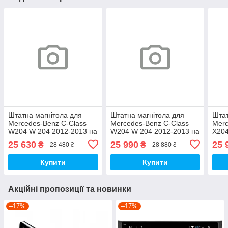
Штатна магнітола для
Штатна магнітола для
Штат
Mercedes-Benz C-Class
Mercedes-Benz C-Class
Merc
W204 W 204 2012-2013 на
W204 W 204 2012-2013 на
X204
Android
Android
(NTG
25 630
25 990
25 
₴
₴
28 480 ₴
28 880 ₴
Купити
Купити
Акційні пропозиції та новинки
–17%
–17%