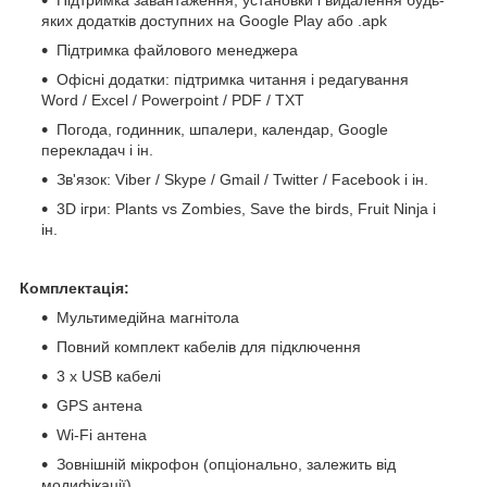
яких додатків доступних на Google Play або .apk
Підтримка файлового менеджера
Офісні додатки: підтримка читання і редагування
Word / Excel / Powerpoint / PDF / TXT
Погода, годинник, шпалери, календар, Google
перекладач і ін.
Зв'язок: Viber / Skype / Gmail / Twitter / Facebook і ін.
3D ігри: Plants vs Zombies, Save the birds, Fruit Ninja і
ін.
Комплектація:
Мультимедійна магнітола
Повний комплект кабелів для підключення
3 x USB кабелі
GPS антена
Wi-Fi антена
Зовнішній мікрофон (опціонально, залежить від
модифікації)