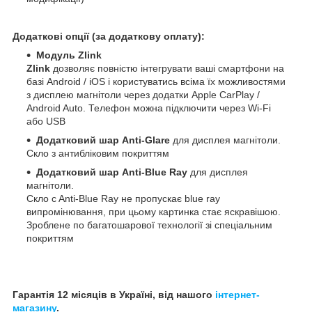
Додаткові опції (за додаткову оплату):
Модуль Zlink
Zlink
дозволяє повністю інтегрувати ваші смартфони на
базі Android / iOS і користуватись всіма їх можливостями
з дисплею магнітоли через додатки Apple CarPlay /
Android Auto. Телефон можна підключити через Wi-Fi
або USB
Додатковий шар Anti-Glare
для дисплея магнітоли.
Скло з антибліковим покриттям
Додатковий шар Anti-Blue Ray
для дисплея
магнітоли.
Скло c Anti-Blue Ray не пропускає blue ray
випромінювання, при цьому картинка стає яскравішою.
Зроблене по багатошарової технології зі спеціальним
покриттям
Гарантія 12 місяців в Україні, від нашого
інтернет-
магазину
.