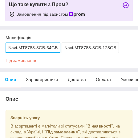
Що таке купити з Пром?
Замовлення під захистом
Модифікація
Navi-MT8788-8GB-64GB
Navi-MT8788-8GB-128GB
Під замовлення
Опис
Характеристики
Доставка
Оплата
Умови п
Опис
Зверніть увагу
В асортименті є магнітоли зі статусами
"В наявності"
, на
складі в Україні, і
"Під замовлення"
, які доставляються з
заводу виробника в Китаї. Перед замовленням перевірте