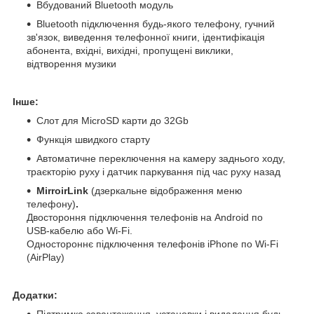
Вбудований Bluetooth модуль
Bluetooth підключення будь-якого телефону, гучний
зв'язок, виведення телефонної книги, ідентифікація
абонента, вхідні, вихідні, пропущені виклики,
відтворення музики
Інше:
Слот для MicroSD карти до 32Gb
Функція швидкого старту
Автоматичне переключення на камеру заднього ходу,
траєкторію руху і датчик паркування під час руху назад
MirroirLink
(дзеркальне відображення меню
телефону)
.
Двостороння підключення телефонів на Android по
USB-кабелю або Wi-Fi.
Одностороннє підключення телефонів iPhone по Wi-Fi
(AirPlay)
Додатки:
Підтримка завантаження, установки і видалення будь-