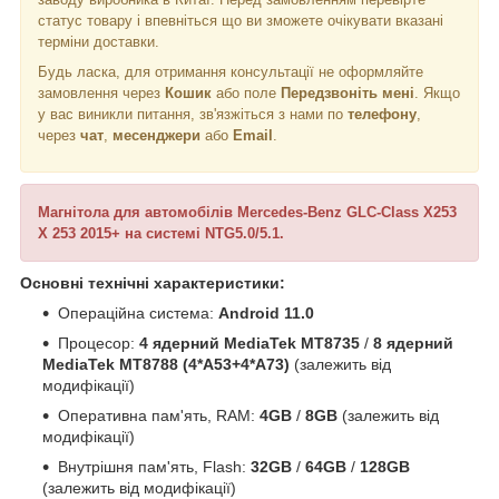
статус товару і впевніться що ви зможете очікувати вказані
терміни доставки.
Будь ласка, для отримання консультації не оформляйте
замовлення через
Кошик
або поле
Передзвоніть мені
. Якщо
у вас виникли питання, зв'язжіться з нами по
телефону
,
через
чат
,
месенджери
або
Email
.
Магнітола для автомобілів Mercedes-Benz GLC-Class X253
X 253 2015+ на системі NTG5.0/5.1.
Основні технічні характеристики:
Операційна система:
Android 11.0
Процесор:
4 ядерний MediaTek MT8735
/
8 ядерний
MediaTek MT8788 (4*A53+4*A73)
(залежить від
модифікації)
Оперативна пам'ять, RAM:
4GB
/
8GB
(залежить від
модифікації)
Внутрішня пам'ять, Flash:
32GB
/
64GB
/
128GB
(залежить від модифікації)