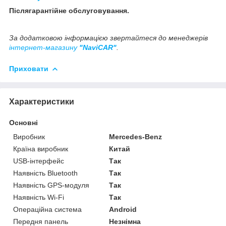
Післягарантійне обслуговування.
За додатковою інформацією звертайтеся до менеджерів
інтернет-магазину
"NaviCAR"
.
Приховати
Характеристики
Основні
Виробник
Mercedes-Benz
Країна виробник
Китай
USB-інтерфейс
Так
Наявність Bluetooth
Так
Наявність GPS-модуля
Так
Наявність Wi-Fi
Так
Операційна система
Android
Передня панель
Незнімна