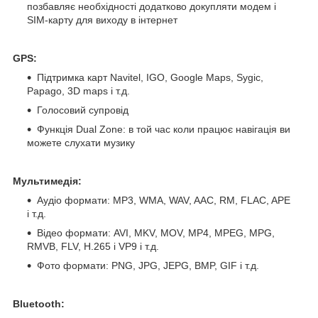
позбавляє необхідності додатково докупляти модем і
SIM-карту для виходу в інтернет
GPS:
Підтримка карт Navitel, IGO, Google Maps, Sygic,
Papago, 3D maps і т.д.
Голосовий супровід
Функція Dual Zone: в той час коли працює навігація ви
можете слухати музику
Мультимедія:
Аудіо формати: MP3, WMA, WAV, AAC, RM, FLAC, APE
і т.д.
Відео формати: AVI, MKV, MOV, MP4, MPEG, MPG,
RMVB, FLV, H.265 і VP9 і т.д.
Фото формати: PNG, JPG, JEPG, BMP, GIF і т.д.
Bluetooth: