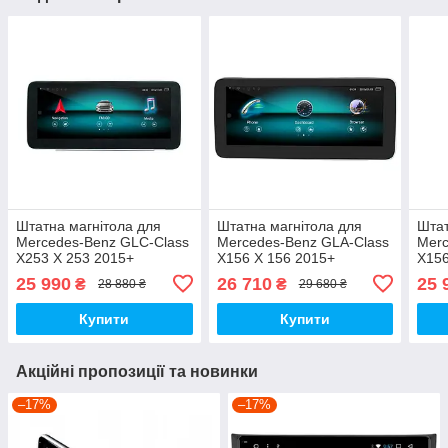
Штатна магнітола для
Штатна магнітола для
Штат
Mercedes-Benz GLC-Class
Mercedes-Benz GLA-Class
Merc
X253 X 253 2015+
X156 X 156 2015+
X156
(NTG5.0/5.1) на Android
(NTG4.5/4.7) на Android
(NTG
25 990
26 710
25 
₴
₴
28 880 ₴
29 680 ₴
Купити
Купити
Акційні пропозиції та новинки
–17%
–17%