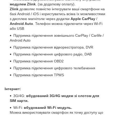
модулем Zlink
. (за додаткову оплату).
Zlink
дозволяє повністю інтегрувати ваші смартфони на
базі Android / iOS і користуватись всіма їх можливостями
з дисплею магнітоли через додатки
Apple CarPlay
/
Android Auto
. Телефон можна підключити через Wi-Fi
або USB
Підтримка підключення зовнішнього CarPlay / Carlife /
Android Auto
Підтримка підключення відеореєстратора, DVR
Підтримка підключення цифрового радіо, DAB
Підтримка підключення OBD2
Підтримка підключення цифрового телебачення
Підтримка підключення TPMS
Інтернет:
3G/4G:
вбудований 3G/4G модем зі слотом для
SIM карти.
Wi-Fi:
вбудований Wi-Fi модуль.
Можна використовувати смартфон як точку доступу що