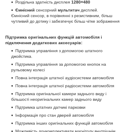
Роздільна здатність дисплея
1280×480
Ємнісний
сенсорний
мультитач
дисплей.
Ємнісний сенсор, в порівнянні з резистивним, більш
чутливий до дотику і забезпечує більш чітке зображення
Підтримка оригінальних функцій автомобіля і
підключення додаткових аксесуарів:
Підтримка управління з допомогою штатного
джойстика.
Підтримка управління за допомогою кнопок на
рульовому колесі
Повна інтеграція штатної аудіосистеми автомобіля
Повна інтеграція штатної радіосистеми автомобіля
Підтримка оригінальної камери заднього виду і
більшості неоригінальних камер заднього виду
Підтримка штатних датчикі парковки
Інформація про стан дверей автомобіля
Підтримка інших оригінальних функцій автомобіля
Можливість доукомплектувати магнітолу внутрішнім