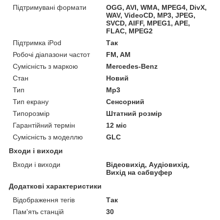
Підтримувані формати
OGG, AVI, WMA, MPEG4, DivX,
WAV, VideoCD, MP3, JPEG,
SVCD, AIFF, MPEG1, APE,
FLAC, MPEG2
Підтримка iPod
Так
Робочі діапазони частот
FM, AM
Сумісність з маркою
Mercedes-Benz
Стан
Новий
Тип
Mp3
Тип екрану
Сенсорний
Типорозмір
Штатний розмір
Гарантійний термін
12 міс
Сумісність з моделлю
GLC
Входи і виходи
Входи і виходи
Відеовихід, Аудіовихід,
Вихід на сабвуфер
Додаткові характеристики
Відображення тегів
Так
Пам'ять станцій
30