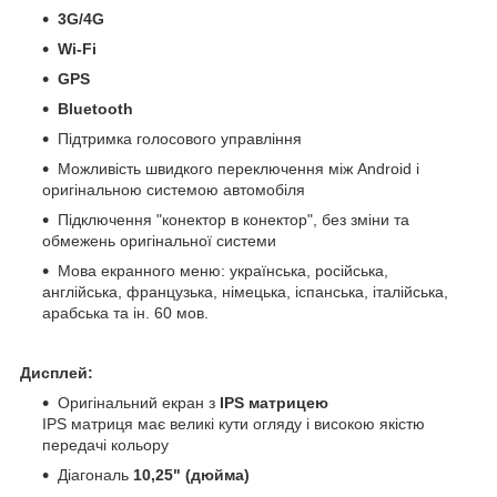
3G/4G
Wi-Fi
GPS
Bluetooth
Підтримка голосового управління
Можливість швидкого переключення між Android і
оригінальною системою автомобіля
Підключення "конектор в конектор", без зміни та
обмежень оригінальної системи
Мова екранного меню: українська, російська,
англійська, французька, німецька, іспанська, італійська,
арабська та ін. 60 мов.
Дисплей:
Оригінальний екран з
IPS матрицею
IPS матриця має великі кути огляду і високою якістю
передачі кольору
Діагональ
10,25" (дюйма)