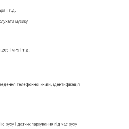
ps і т.д.
 слухати музику
65 і VP9 і т.д.
иведення телефонної книги, ідентифікація
ю руху і датчик паркування під час руху