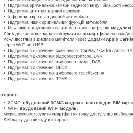
Підтримка оригінальної камери заднього виду і більшості неор
Підтримка штатних датчикі парковки
Інформація про стан дверей автомобіля
Підтримка інших оригінальних функцій автомобіля
Можливість доукомплектувати магнітолу внутрішнім
модулем Z
Zlink
дозволяє повністю інтегрувати ваші смартфони на базі Androi
можливостями з дисплею магнітоли через додатки
Apple CarPl
через Wi-Fi або USB
Підтримка підключення зовнішнього CarPlay / Carlife / Android A
Підтримка підключення відеореєстратора, DVR
Підтримка підключення цифрового радіо, DAB
Підтримка підключення OBD2
Підтримка підключення цифрового телебачення
Підтримка підключення TPMS
нтернет:
3G/4G:
вбудований 3G/4G модем зі слотом для SIM карти
Wi-Fi:
вбудований Wi-Fi модуль.
Можна використовувати смартфон як точку доступу що позбавляє
SIM-карту для виходу в інтернет