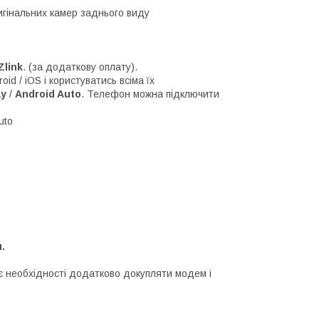
игінальних камер заднього виду
link
. (за додаткову оплату).
d / iOS і користуватись всіма їх
ay
/
Android Auto
. Телефон можна підключити
uto
.
 необхідності додатково докупляти модем і