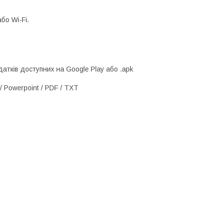
бо Wi-Fi.
атків доступних на Google Play або .apk
/ Powerpoint / PDF / TXT