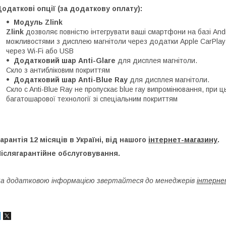
одаткові опції (за додаткову оплату):
Модуль Zlink
Zlink
дозволяє повністю інтегрувати ваші смартфони на базі Androi
можливостями з дисплею магнітоли через додатки Apple CarPlay 
через Wi-Fi або USB
Додатковий шар Anti-Glare
для дисплея магнітоли.
Скло з антибліковим покриттям
Додатковий шар Anti-Blue Ray
для дисплея магнітоли.
Скло c Anti-Blue Ray не пропускає blue ray випромінювання, при 
багатошарової технології зі спеціальним покриттям
арантія 12 місяців в Україні, від нашого
інтернет-магазину
.
іслягарантійне обслуговування.
а додатковою інформацією звертайтеся до менеджерів
інтерне