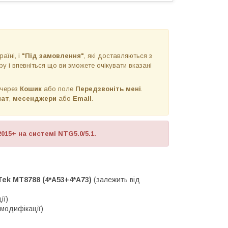
раїні, і
"Під замовлення"
, які доставляються з
у і впевніться що ви зможете очікувати вказані
 через
Кошик
або поле
Передзвоніть мені
.
чат
,
месенджери
або
Email
.
015+ на системі NTG5.0/5.1.
ek MT8788 (4*A53+4*A73)
(залежить від
ії)
 модифікації)