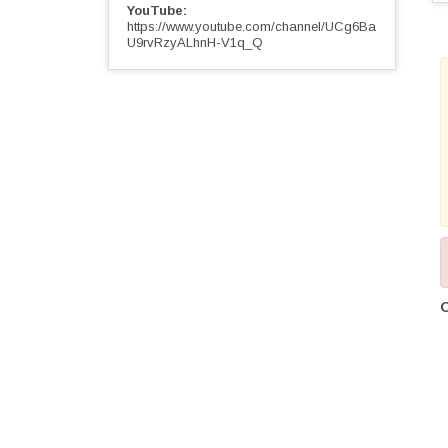
YouTube
https://www.youtube.com/channel/UCg6Ba
U9rvRzyALhnH-V1q_Q
О