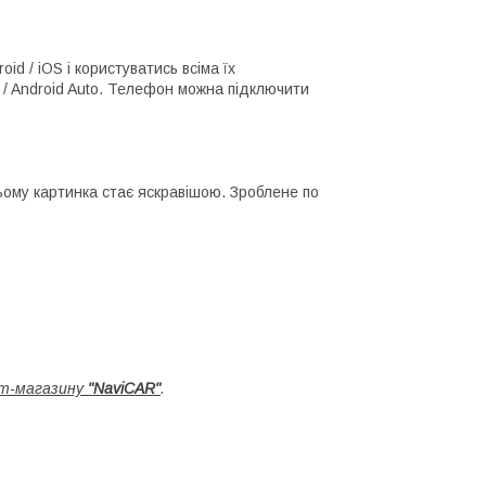
d / iOS і користуватись всіма їх
/ Android Auto. Телефон можна підключити
цьому картинка стає яскравішою. Зроблене по
т-магазину
"NaviCAR"
.