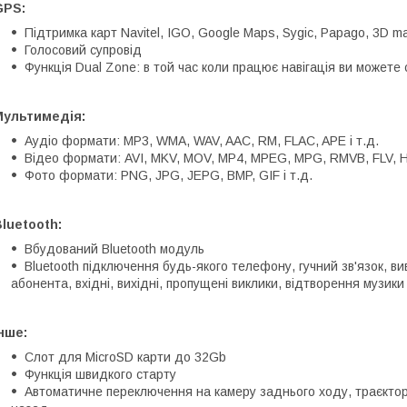
GPS:
Підтримка карт Navitel, IGO, Google Maps, Sygic, Papago, 3D ma
Голосовий супровід
Функція Dual Zone: в той час коли працює навігація ви можете
Мультимедія:
Аудіо формати: MP3, WMA, WAV, AAC, RM, FLAC, APE і т.д.
Відео формати: AVI, MKV, MOV, MP4, MPEG, MPG, RMVB, FLV, H.2
Фото формати: PNG, JPG, JEPG, BMP, GIF і т.д.
luetooth:
Вбудований Bluetooth модуль
Bluetooth підключення будь-якого телефону, гучний зв'язок, в
абонента, вхідні, вихідні, пропущені виклики, відтворення музики
нше:
Слот для MicroSD карти до 32Gb
Функція швидкого старту
Автоматичне переключення на камеру заднього ходу, траєкторі