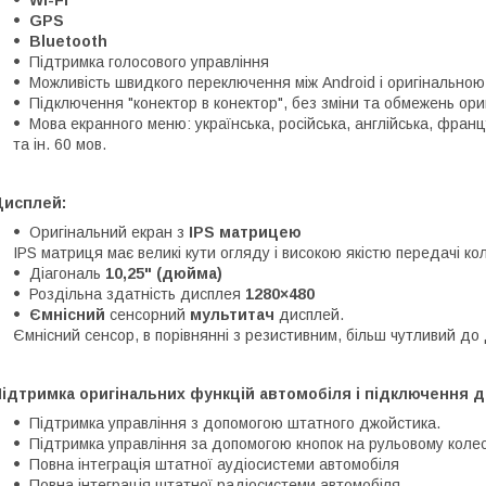
GPS
Bluetooth
Підтримка голосового управління
Можливість швидкого переключення між Android і оригінально
Підключення "конектор в конектор", без зміни та обмежень ори
Мова екранного меню: українська, російська, англійська, францу
та ін. 60 мов.
Дисплей:
Оригінальний екран з
IPS матрицею
IPS матриця має великі кути огляду і високою якістю передачі ко
Діагональ
10,25" (дюйма)
Роздільна здатність дисплея
1280×480
Ємнісний
сенсорний
мультитач
дисплей.
Ємнісний сенсор, в порівнянні з резистивним, більш чутливий до 
ідтримка оригінальних функцій автомобіля і підключення д
Підтримка управління з допомогою штатного джойстика.
Підтримка управління за допомогою кнопок на рульовому колес
Повна інтеграція штатної аудіосистеми автомобіля
Повна інтеграція штатної радіосистеми автомобіля