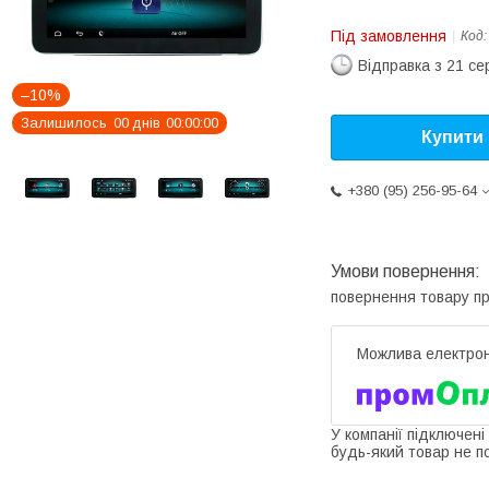
Під замовлення
Код
Відправка з 21 се
–10%
Залишилось
0
0
днів
0
0
0
0
0
0
Купити
+380 (95) 256-95-64
повернення товару п
У компанії підключені
будь-який товар не п