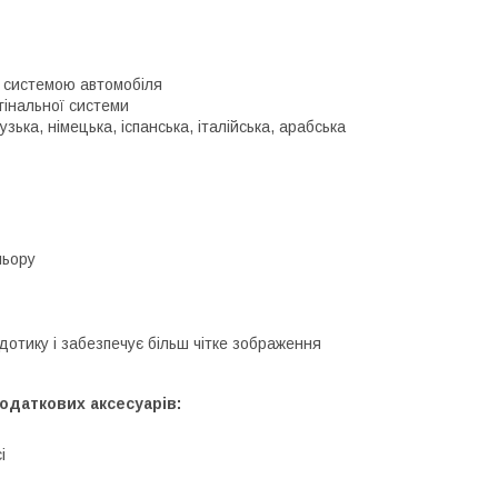
ю системою автомобіля
гінальної системи
зька, німецька, іспанська, італійська, арабська
льору
дотику і забезпечує більш чітке зображення
одаткових аксесуарів:
і