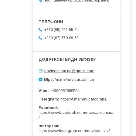
вул. Шевченка, 313, Львів, Україна
+380 (95) 256-95-64
+380 (67) 670-09-63
navicar.com.ua@gmail.com
https://m.me/navicar.com.ua
Viber
+380952569564
Telegram
https://t.me/navicarcomua
Facebook
https://www.facebook.com/navicar.com.ua
/
Instagram
https://www.instagram.com/navicar_lviv/