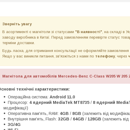
Зверніть увагу
В асортименті є магнітоли зі статусами
"В наявності"
, на складі в Ук
заводу виробника в Китаї. Перед замовленням перевірте статус товар
терміни доставки.
Будь ласка, для отримання консультації не оформляйте замовлення
Якщо у вас виникли питання, зв'язжіться з нами по
телефону
, через
Магнітола для автомобілів Mercedes-Benz C-Class W205 W 205 2
сновні технічні характеристики:
Операційна система:
Android 11.0
Процесор:
4 ядерний MediaTek MT8735
/
8 ядерний MediaT
модифікації)
Оперативна пам'ять, RAM:
4GB
/
8GB
(залежить від модифікац
Внутрішня пам'ять, Flash:
32GB
/
64GB
/
128GB
(залежить від
3G/4G
Wi-Fi