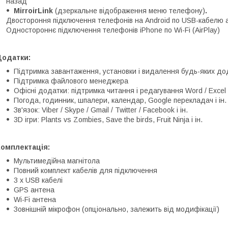
назад
MirroirLink
(дзеркальне відображення меню телефону)
.
Двостороння підключення телефонів на Android по USB-кабелю а
Одностороннє підключення телефонів iPhone по Wi-Fi (AirPlay)
Додатки:
Підтримка завантаження, установки і видалення будь-яких дод
Підтримка файлового менеджера
Офісні додатки: підтримка читання і редагування Word / Excel 
Погода, годинник, шпалери, календар, Google перекладач і ін.
Зв'язок: Viber / Skype / Gmail / Twitter / Facebook і ін.
3D ігри: Plants vs Zombies, Save the birds, Fruit Ninja і ін.
Комплектація:
Мультимедійна магнітола
Повний комплект кабелів для підключення
3 x USB кабелі
GPS антена
Wi-Fi антена
Зовнішній мікрофон (опціонально, залежить від модифікації)