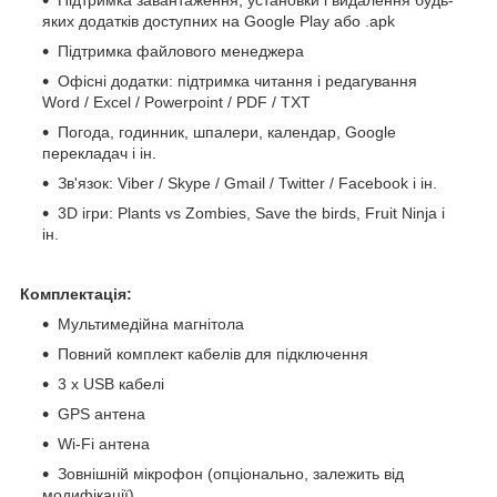
яких додатків доступних на Google Play або .apk
Підтримка файлового менеджера
Офісні додатки: підтримка читання і редагування
Word / Excel / Powerpoint / PDF / TXT
Погода, годинник, шпалери, календар, Google
перекладач і ін.
Зв'язок: Viber / Skype / Gmail / Twitter / Facebook і ін.
3D ігри: Plants vs Zombies, Save the birds, Fruit Ninja і
ін.
Комплектація:
Мультимедійна магнітола
Повний комплект кабелів для підключення
3 x USB кабелі
GPS антена
Wi-Fi антена
Зовнішній мікрофон (опціонально, залежить від
модифікації)