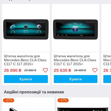
Штатна магнітола для
Штатна магнітола для
Штат
Mercedes-Benz CLA-Class
Mercedes-Benz CLA-Class
Merc
C117 C 117 2015+
C117 C 117 2015+
C117
(NTG4.5/4.7) на Android
(NTG5.0/5.1) на Android
(NTG
26 890
25 630
26 
₴
₴
29 880 ₴
28 480 ₴
Купити
Купити
Акційні пропозиції та новинки
–17%
–17%