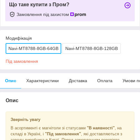
Що таке купити з Пром?
Замовлення під захистом
Модифікація
Navi-MT8788-8GB-64GB
Navi-MT8788-8GB-128GB
Під замовлення
Опис
Характеристики
Доставка
Оплата
Умови п
Опис
Зверніть увагу
В асортименті є магнітоли зі статусами
"В наявності"
, на
складі в Україні, і
"Під замовлення"
, які доставляються з
заводу виробника в Китаї. Перед замовленням перевірте