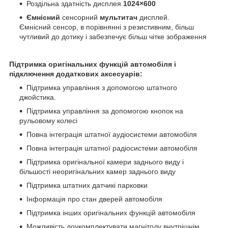
Роздільна здатність дисплея
1024×600
Ємнісний
сенсорний
мультитач
дисплей.
Ємнісний сенсор, в порівнянні з резистивним, більш
чутливий до дотику і забезпечує більш чітке зображення
Підтримка оригінальних функцій автомобіля і
підключення додаткових аксесуарів:
Підтримка управління з допомогою штатного
джойстика.
Підтримка управління за допомогою кнопок на
рульовому колесі
Повна інтеграція штатної аудіосистеми автомобіля
Повна інтеграція штатної радіосистеми автомобіля
Підтримка оригінальної камери заднього виду і
більшості неоригінальних камер заднього виду
Підтримка штатних датчикі парковки
Інформація про стан дверей автомобіля
Підтримка інших оригінальних функцій автомобіля
Можливість доукомплектувати магнітолу внутрішнім