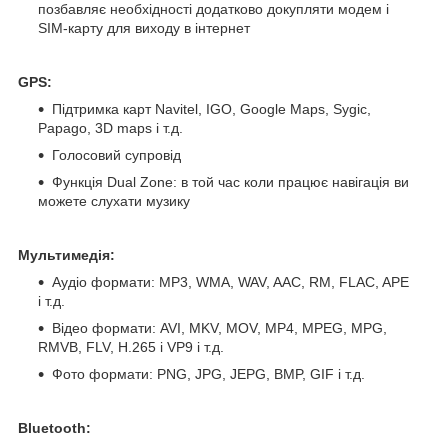
позбавляє необхідності додатково докупляти модем і
SIM-карту для виходу в інтернет
GPS:
Підтримка карт Navitel, IGO, Google Maps, Sygic,
Papago, 3D maps і т.д.
Голосовий супровід
Функція Dual Zone: в той час коли працює навігація ви
можете слухати музику
Мультимедія:
Аудіо формати: MP3, WMA, WAV, AAC, RM, FLAC, APE
і т.д.
Відео формати: AVI, MKV, MOV, MP4, MPEG, MPG,
RMVB, FLV, H.265 і VP9 і т.д.
Фото формати: PNG, JPG, JEPG, BMP, GIF і т.д.
Bluetooth: