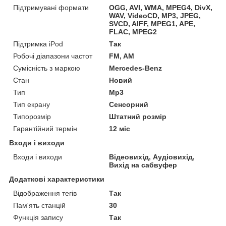
Підтримувані формати
OGG, AVI, WMA, MPEG4, DivX,
WAV, VideoCD, MP3, JPEG,
SVCD, AIFF, MPEG1, APE,
FLAC, MPEG2
Підтримка iPod
Так
Робочі діапазони частот
FM, AM
Сумісність з маркою
Mercedes-Benz
Стан
Новий
Тип
Mp3
Тип екрану
Сенсорний
Типорозмір
Штатний розмір
Гарантійний термін
12 міс
Входи і виходи
Входи і виходи
Відеовихід, Аудіовихід,
Вихід на сабвуфер
Додаткові характеристики
Відображення тегів
Так
Пам'ять станцій
30
Функція запису
Так