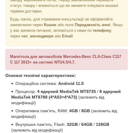
статус товару і впевніться що ви зможете очікувати вказані
терміни доставки.
Будь ласка, для отримання консультації не оформляйте
замовлення через
Кошик
або поле
Передзвоніть мені
. Якщо
у вас виникли питання, зв'язжіться з нами по
телефону
,
через
чат
,
месенджери
або
Email
.
Магнітола для автомобілів Mercedes-Benz CLA-Class C117
C 117 2015+ на системі NTG4.5/4.7.
Основні технічні характеристики:
Операційна система:
Android 11.0
Процесор:
4 ядерний MediaTek MT8735
/
8 ядерний
MediaTek MT8788 (4*A53+4*A73)
(залежить від
модифікації)
Оперативна пам'ять, RAM:
4GB
/
8GB
(залежить від
модифікації)
Внутрішня пам'ять, Flash:
32GB
/
64GB
/
128GB
(залежить від модифікації)