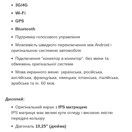
3G/4G
Wi-Fi
GPS
Bluetooth
Підтримка голосового управління
Можливість швидкого переключення між Android і
оригінальною системою автомобіля
Підключення "конектор в конектор", без зміни та
обмежень оригінальної системи
Мова екранного меню: українська, російська,
англійська, французька, німецька, іспанська, італійська,
арабська та ін. 60 мов.
Дисплей:
Оригінальний екран з
IPS матрицею
IPS матриця має великі кути огляду і високою якістю
передачі кольору
Діагональ
10,25" (дюйма)