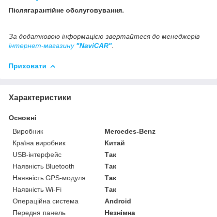
Післягарантійне обслуговування.
За додатковою інформацією звертайтеся до менеджерів
інтернет-магазину
"NaviCAR"
.
Приховати
Характеристики
Основні
Виробник
Mercedes-Benz
Країна виробник
Китай
USB-інтерфейс
Так
Наявність Bluetooth
Так
Наявність GPS-модуля
Так
Наявність Wi-Fi
Так
Операційна система
Android
Передня панель
Незнімна