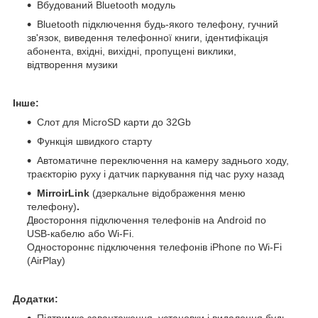
Вбудований Bluetooth модуль
Bluetooth підключення будь-якого телефону, гучний
зв'язок, виведення телефонної книги, ідентифікація
абонента, вхідні, вихідні, пропущені виклики,
відтворення музики
Інше:
Слот для MicroSD карти до 32Gb
Функція швидкого старту
Автоматичне переключення на камеру заднього ходу,
траєкторію руху і датчик паркування під час руху назад
MirroirLink
(дзеркальне відображення меню
телефону)
.
Двостороння підключення телефонів на Android по
USB-кабелю або Wi-Fi.
Одностороннє підключення телефонів iPhone по Wi-Fi
(AirPlay)
Додатки:
Підтримка завантаження, установки і видалення будь-