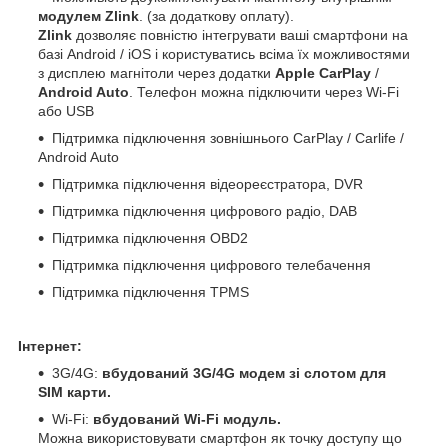
модулем Zlink
. (за додаткову оплату).
Zlink
дозволяє повністю інтегрувати ваші смартфони на
базі Android / iOS і користуватись всіма їх можливостями
з дисплею магнітоли через додатки
Apple CarPlay
/
Android Auto
. Телефон можна підключити через Wi-Fi
або USB
Підтримка підключення зовнішнього CarPlay / Carlife /
Android Auto
Підтримка підключення відеореєстратора, DVR
Підтримка підключення цифрового радіо, DAB
Підтримка підключення OBD2
Підтримка підключення цифрового телебачення
Підтримка підключення TPMS
Інтернет:
3G/4G:
вбудований 3G/4G модем зі слотом для
SIM карти.
Wi-Fi:
вбудований Wi-Fi модуль.
Можна використовувати смартфон як точку доступу що