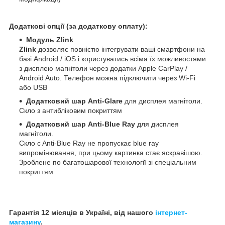
Додаткові опції (за додаткову оплату):
Модуль Zlink
Zlink
дозволяє повністю інтегрувати ваші смартфони на
базі Android / iOS і користуватись всіма їх можливостями
з дисплею магнітоли через додатки Apple CarPlay /
Android Auto. Телефон можна підключити через Wi-Fi
або USB
Додатковий шар Anti-Glare
для дисплея магнітоли.
Скло з антибліковим покриттям
Додатковий шар Anti-Blue Ray
для дисплея
магнітоли.
Скло c Anti-Blue Ray не пропускає blue ray
випромінювання, при цьому картинка стає яскравішою.
Зроблене по багатошарової технології зі спеціальним
покриттям
Гарантія 12 місяців в Україні, від нашого
інтернет-
магазину
.