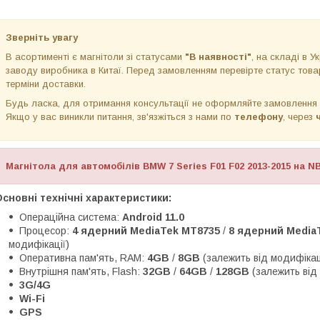
Зверніть увагу
В асортименті є магнітоли зі статусами
"В наявності"
, на складі в Ук
заводу виробника в Китаї. Перед замовленням перевірте статус товар
терміни доставки.
Будь ласка, для отримання консультації не оформляйте замовлення
Якщо у вас виникли питання, зв'язжіться з нами по
телефону
, через
Магнітола для автомобілів BMW 7 Series F01 F02 2013-2015 на N
сновні технічні характеристики:
Операційна система:
Android 11.0
Процесор:
4 ядерний MediaTek MT8735
/
8 ядерний MediaT
модифікації)
Оперативна пам'ять, RAM:
4GB
/
8GB
(залежить від модифікац
Внутрішня пам'ять, Flash:
32GB
/
64GB
/
128GB
(залежить від
3G/4G
Wi-Fi
GPS