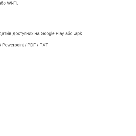
бо Wi-Fi.
атків доступних на Google Play або .apk
/ Powerpoint / PDF / TXT