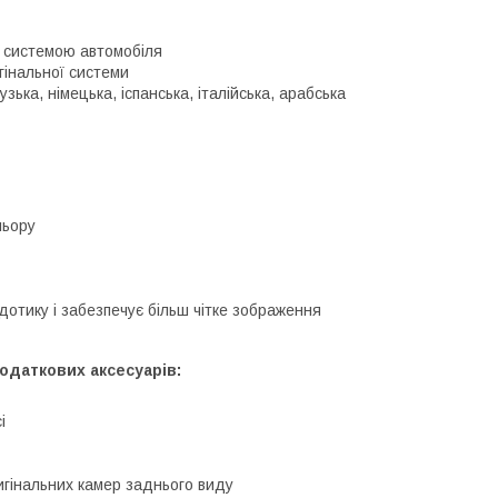
ю системою автомобіля
гінальної системи
зька, німецька, іспанська, італійська, арабська
льору
дотику і забезпечує більш чітке зображення
одаткових аксесуарів:
і
игінальних камер заднього виду