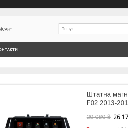
viCAR"
ОНТАКТИ
Штатна магн
F02 2013-201
26 1
29 080 ₴