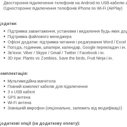
Двостороння підключення телефонів на Android по USB-кабелю а
Одностороннє підключення телефонів iPhone по Wi-Fi (AirPlay)
Додатки:
Підтримка завантаження, установки і видалення будь-яких дод
Підтримка файлового менеджера
Офісні додатки: підтримка читання і редагування Word / Excel 
Погода, годинник, шпалери, календар, Google перекладач і ін.
Зв'язок: Viber / Skype / Gmail / Twitter / Facebook і ін.
3D ігри: Plants vs Zombies, Save the birds, Fruit Ninja і ін.
Комплектація:
Мультимедійна магнітола
Повний комплект кабелів для підключення
3 x USB кабелі
GPS антена
Wi-Fi антена
Зовнішній мікрофон (опціонально, залежить від модифікації)
одаткові опції (за додаткову оплату):