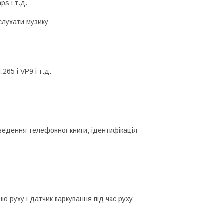
ps і т.д.
 слухати музику
65 і VP9 і т.д.
иведення телефонної книги, ідентифікація
ю руху і датчик паркування під час руху