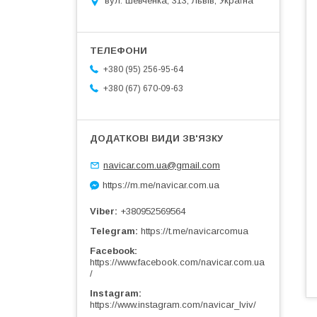
вул. Шевченка, 313, Львів, Україна
+380 (95) 256-95-64
+380 (67) 670-09-63
navicar.com.ua@gmail.com
https://m.me/navicar.com.ua
Viber
+380952569564
Telegram
https://t.me/navicarcomua
Facebook
https://www.facebook.com/navicar.com.ua
/
Instagram
https://www.instagram.com/navicar_lviv/