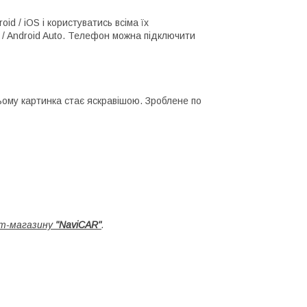
d / iOS і користуватись всіма їх
/ Android Auto. Телефон можна підключити
цьому картинка стає яскравішою. Зроблене по
т-магазину
"NaviCAR"
.