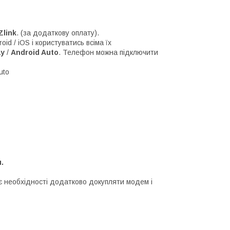
link
. (за додаткову оплату).
d / iOS і користуватись всіма їх
ay
/
Android Auto
. Телефон можна підключити
uto
.
 необхідності додатково докупляти модем і