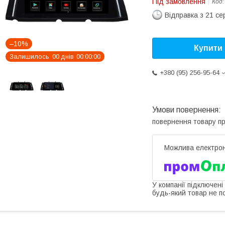
Під замовлення
Код
Відправка з 21 се
–10%
Купити
Залишилось
0
0
днів
0
0
0
0
0
0
+380 (95) 256-95-64
повернення товару п
У компанії підключені
будь-який товар не п