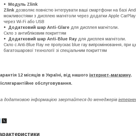
Модуль Zlink
Zlink
дозволяє повністю інтегрувати ваші смартфони на базі Androi
можливостями з дисплею магнітоли через додатки Apple CarPlay 
через Wi-Fi або USB
Додатковий шар Anti-Glare
для дисплея магнітоли.
Скло з антибліковим покриттям
Додатковий шар Anti-Blue Ray
для дисплея магнітоли.
Скло c Anti-Blue Ray не пропускає blue ray випромінювання, при 
багатошарової технології зі спеціальним покриттям
арантія 12 місяців в Україні, від нашого
інтернет-магазину
.
іслягарантійне обслуговування.
а додатковою інформацією звертайтеся до менеджерів
інтерне
арактеристики