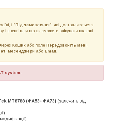
раїні, і
"Під замовлення"
, які доставляються з
у і впевніться що ви зможете очікувати вказані
 через
Кошик
або поле
Передзвоніть мені
.
чат
,
месенджери
або
Email
.
BT system.
ek MT8788 (4*A53+4*A73)
(залежить від
ії)
 модифікації)