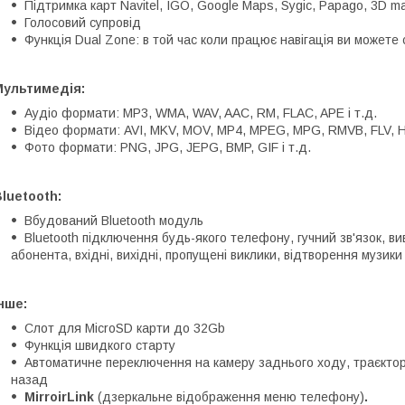
Підтримка карт Navitel, IGO, Google Maps, Sygic, Papago, 3D ma
Голосовий супровід
Функція Dual Zone: в той час коли працює навігація ви можете
Мультимедія:
Аудіо формати: MP3, WMA, WAV, AAC, RM, FLAC, APE і т.д.
Відео формати: AVI, MKV, MOV, MP4, MPEG, MPG, RMVB, FLV, H.2
Фото формати: PNG, JPG, JEPG, BMP, GIF і т.д.
luetooth:
Вбудований Bluetooth модуль
Bluetooth підключення будь-якого телефону, гучний зв'язок, в
абонента, вхідні, вихідні, пропущені виклики, відтворення музики
нше:
Слот для MicroSD карти до 32Gb
Функція швидкого старту
Автоматичне переключення на камеру заднього ходу, траєкторі
назад
MirroirLink
(дзеркальне відображення меню телефону)
.