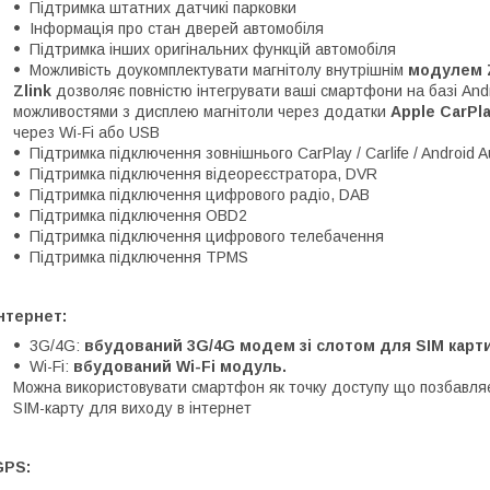
Підтримка штатних датчикі парковки
Інформація про стан дверей автомобіля
Підтримка інших оригінальних функцій автомобіля
Можливість доукомплектувати магнітолу внутрішнім
модулем Z
Zlink
дозволяє повністю інтегрувати ваші смартфони на базі Androi
можливостями з дисплею магнітоли через додатки
Apple CarPl
через Wi-Fi або USB
Підтримка підключення зовнішнього CarPlay / Carlife / Android A
Підтримка підключення відеореєстратора, DVR
Підтримка підключення цифрового радіо, DAB
Підтримка підключення OBD2
Підтримка підключення цифрового телебачення
Підтримка підключення TPMS
нтернет:
3G/4G:
вбудований 3G/4G модем зі слотом для SIM карти
Wi-Fi:
вбудований Wi-Fi модуль.
Можна використовувати смартфон як точку доступу що позбавляє
SIM-карту для виходу в інтернет
GPS: