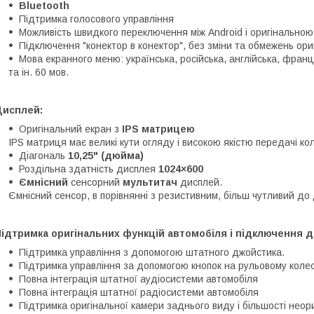
Bluetooth
Підтримка голосового управління
Можливість швидкого переключення між Android і оригінально
Підключення "конектор в конектор", без зміни та обмежень ори
Мова екранного меню: українська, російська, англійська, францу
та ін. 60 мов.
Дисплей:
Оригінальний екран з
IPS матрицею
IPS матриця має великі кути огляду і високою якістю передачі ко
Діагональ
10,25" (дюйма)
Роздільна здатність дисплея
1024×600
Ємнісний
сенсорний
мультитач
дисплей.
Ємнісний сенсор, в порівнянні з резистивним, більш чутливий до 
ідтримка оригінальних функцій автомобіля і підключення д
Підтримка управління з допомогою штатного джойстика.
Підтримка управління за допомогою кнопок на рульовому колес
Повна інтеграція штатної аудіосистеми автомобіля
Повна інтеграція штатної радіосистеми автомобіля
Підтримка оригінальної камери заднього виду і більшості неор