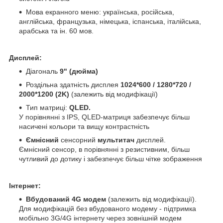
Мова екранного меню: українська, російська,
англійська, французька, німецька, іспанська, італійська,
арабська та ін. 60 мов.
Дисплей:
Діагональ
9" (дюйма)
Роздільна здатність дисплея
1024*600 / 1280*720 /
2000*1200 (2K)
(залежить від модифікації)
Тип матриці:
QLED.
У порівнянні з IPS, QLED-матриця забезпечує більш
насичені кольори та вищу контрастність
Ємнісний
сенсорний
мультитач
дисплей.
Ємнісний сенсор, в порівнянні з резистивним, більш
чутливий до дотику і забезпечує більш чітке зображення
Інтернет:
Вбудований 4G модем
(залежить від модифікації).
Для модифікацій без вбудованого модему - підтримка
мобільно 3G/4G інтернету через зовнішній модем