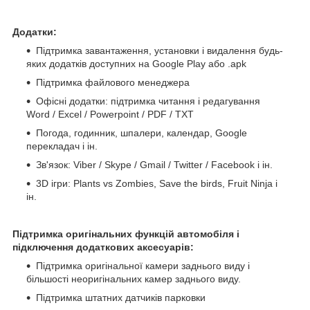
Додатки:
Підтримка завантаження, установки і видалення будь-
яких додатків доступних на Google Play або .apk
Підтримка файлового менеджера
Офісні додатки: підтримка читання і редагування
Word / Excel / Powerpoint / PDF / TXT
Погода, годинник, шпалери, календар, Google
перекладач і ін.
Зв'язок: Viber / Skype / Gmail / Twitter / Facebook і ін.
3D ігри: Plants vs Zombies, Save the birds, Fruit Ninja і
ін.
Підтримка оригінальних функцій автомобіля і
підключення додаткових аксесуарів:
Підтримка оригінальної камери заднього виду і
більшості неоригінальних камер заднього виду.
Підтримка штатних датчиків парковки