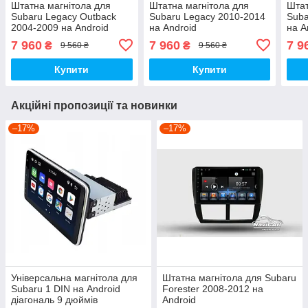
Штатна магнітола для
Штатна магнітола для
Штат
Subaru Legacy Outback
Subaru Legacy 2010-2014
Suba
2004-2009 на Android
на Android
на A
7 960
7 960
7 9
₴
₴
9 560 ₴
9 560 ₴
Купити
Купити
Акційні пропозиції та новинки
–17%
–17%
Універсальна магнітола для
Штатна магнітола для Subaru
Subaru 1 DIN на Android
Forester 2008-2012 на
діагональ 9 дюймів
Android