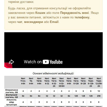
терміни доставки.
Будь ласка, для отримання консультації не оформляйте
замовлення через
Кошик
або поле
Передзвоніть мені
. Якщо
у вас виникли питання, зв'язжіться з нами по
телефону
,
через
чат
,
месенджери
або
Email
.