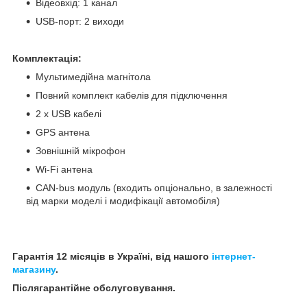
Відеовхід: 1 канал
USB-порт: 2 виходи
Комплектація:
Мультимедійна магнітола
Повний комплект кабелів для підключення
2 x USB кабелі
GPS антена
Зовнішній мікрофон
Wi-Fi антена
CAN-bus модуль (входить опціонально, в залежності
від марки моделі і модифікації автомобіля)
Гарантія 12 місяців в Україні, від нашого
інтернет-
магазину
.
Післягарантійне обслуговування.