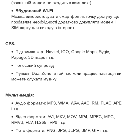
(зовнішній модем не входить в комплект)
Вбудований Wi-Fi
Можна використовувати смартфон як точку доступу що
позбавляє необхідності додатково докупляти модем і
SIM-карту для виходу в інтернет
GPS:
Підтримка карт Navitel, IGO, Google Maps, Sygic,
Papago, 3D maps і т.д.
Голосовий супровід
Функція Dual Zone: в той час коли працює навігація ви
можете слухати музику
Мультимедія:
Аудіо формати: MP3, WMA, WAV, AAC, RM, FLAC, APE
і т.д.
Відео формати: AVI, MKV, MOV, MP4, MPEG, MPG,
RMVB, FLV, H.265 і VP9 і т.д.
Фото формати: PNG, JPG, JEPG, BMP, GIF і т.д.