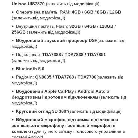
Unisoc UIS7870
(залежить від модифікації)
Оперативна пам'ять, RAM:
4GB
/
6GB
/
8GB
/
12GB
(залежить від модифікації)
Внутрішня пам'ять, Flash:
32GB
/
64GB
/
128GB
/
256GB
(залежить від модифікації)
Вбудований звуковий процесор DSP
(залежить від
модифікації)
Підсилювач:
TDA7388 / TDA7838 / TDA7851
(залежить від модифікації)
Bluetooth 5.0
Радіочіп:
QN8035 / TDA7708 / TDA7786
(залежить від
модифікації)
Вбудований Apple CarPlay і Android Auto з
бездротовим і дротовим підключенням
(залежить від
модифікації)
Круговий огляд 3D 360°
(залежить від модифікації)
Вбудований мікрофон, підтримка підключення
зовнішнього мікрофону і зовнішній мікрофон в
комплекті
для гучного зв'язку і голосового управління в
системі Android