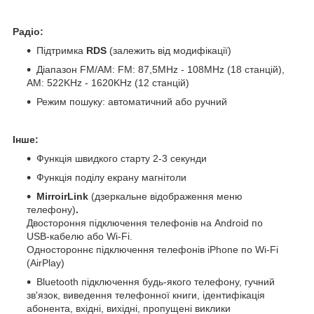
Радіо:
Підтримка
RDS
(залежить від модифікації)
Діапазон FM/AM: FM: 87,5MHz - 108MHz (18 станцій),
АМ: 522KHz - 1620KHz (12 станцій)
Режим пошуку: автоматичний або ручний
Інше:
Функція швидкого старту 2-3 секунди
Функція поділу екрану магнітоли
MirroirLink
(дзеркальне відображення меню
телефону)
.
Двостороння підключення телефонів на Android по
USB-кабелю або Wi-Fi.
Одностороннє підключення телефонів iPhone по Wi-Fi
(AirPlay)
Bluetooth підключення будь-якого телефону, гучний
зв'язок, виведення телефонної книги, ідентифікація
абонента, вхідні, вихідні, пропущені виклики