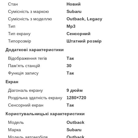
Стан
Новий
Сумісність з маркою
Subaru
Сумісність з моделлю
Outback, Legacy
Тип
Mp3
Тип екрану
Сенсорний
Типорозмір
Штатний розмір
Додаткові характеристики
Відображення тегів
Так
Пам'ять станцій
30
Функція запису
Так
Екран
Діагональ екрану
9 дюйм
Роздільна здатність екрану
1280×720
Сенсорний екран
Так
Користувальницькі характеристики
Мoдель
Outback
Марка
Subaru
Модель автомобіля
Outback