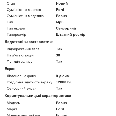
Стан
Новий
Сумісність з маркою
Ford
Сумісність з моделлю
Focus
Тип
Mp3
Тип екрану
Сенсорний
Типорозмір
Штатний розмір
Додаткові характеристики
Відображення тегів
Так
Пам'ять станцій
30
Функція запису
Так
Екран
Діагональ екрану
9 дюйм
Роздільна здатність екрану
1280×720
Сенсорний екран
Так
Користувальницькі характеристики
Мoдель
Focus
Марка
Ford
Модель автомобіля
Focus