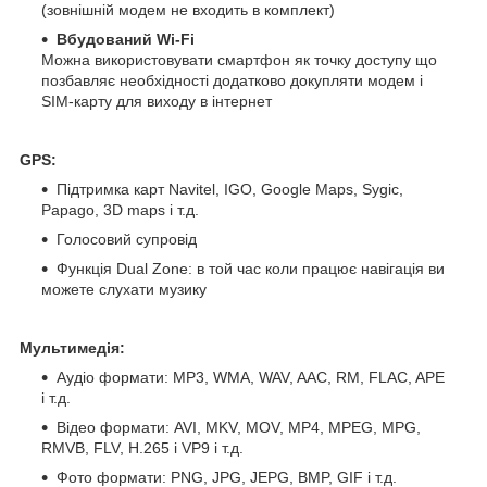
(зовнішній модем не входить в комплект)
Вбудований Wi-Fi
Можна використовувати смартфон як точку доступу що
позбавляє необхідності додатково докупляти модем і
SIM-карту для виходу в інтернет
GPS:
Підтримка карт Navitel, IGO, Google Maps, Sygic,
Papago, 3D maps і т.д.
Голосовий супровід
Функція Dual Zone: в той час коли працює навігація ви
можете слухати музику
Мультимедія:
Аудіо формати: MP3, WMA, WAV, AAC, RM, FLAC, APE
і т.д.
Відео формати: AVI, MKV, MOV, MP4, MPEG, MPG,
RMVB, FLV, H.265 і VP9 і т.д.
Фото формати: PNG, JPG, JEPG, BMP, GIF і т.д.