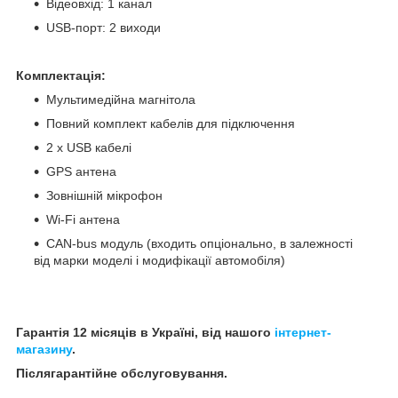
Відеовхід: 1 канал
USB-порт: 2 виходи
Комплектація:
Мультимедійна магнітола
Повний комплект кабелів для підключення
2 x USB кабелі
GPS антена
Зовнішній мікрофон
Wi-Fi антена
CAN-bus модуль (входить опціонально, в залежності
від марки моделі і модифікації автомобіля)
Гарантія 12 місяців в Україні, від нашого
інтернет-
магазину
.
Післягарантійне обслуговування.