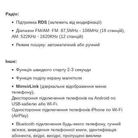
Радіо:
Підтримка
RDS
(залежить від модифікації)
Діапазон FM/AM: FM: 87,5MHz - 108MHz (18 станцій),
АМ: 522KHz - 1620KHz (12 станцій)
Режим пошуку: автоматичний або ручний
Інше:
Функція швидкого старту 2-3 секунди
Функція поділу екрану магнітоли
MirroirLink
(дзеркальне відображення меню
телефону)
.
Двостороння підключення телефонів на Android по
USB-кабелю або Wi-Fi.
Одностороннє підключення телефонів iPhone по Wi-Fi
(AirPlay)
Bluetooth підключення будь-якого телефону, гучний
зв'язок, виведення телефонної книги, ідентифікація
абонента, вхідні, вихідні, пропущені виклики