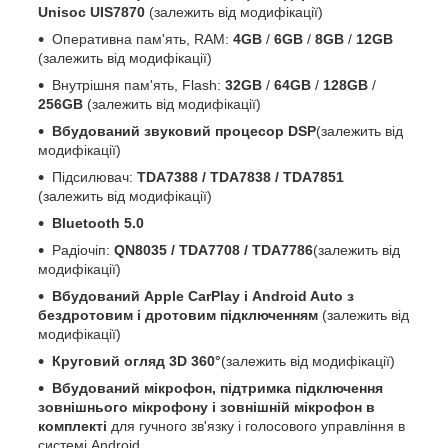
Unisoc UIS7870
(залежить від модифікації)
Оперативна пам'ять, RAM:
4GB
/
6GB
/
8GB
/
12GB
(залежить від модифікації)
Внутрішня пам'ять, Flash:
32GB
/
64GB
/
128GB
/
256GB
(залежить від модифікації)
Вбудований звуковий процесор DSP
(залежить від
модифікації)
Підсилювач:
TDA7388 / TDA7838 / TDA7851
(залежить від модифікації)
Bluetooth 5.0
Радіочіп:
QN8035 / TDA7708 / TDA7786
(залежить від
модифікації)
Вбудований Apple CarPlay і Android Auto з
бездротовим і дротовим підключенням
(залежить від
модифікації)
Круговий огляд 3D 360°
(залежить від модифікації)
Вбудований мікрофон, підтримка підключення
зовнішнього мікрофону і зовнішній мікрофон в
комплекті
для гучного зв'язку і голосового управління в
системі Android