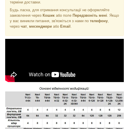
терміни доставки.
Будь ласка, для отримання консультації не оформляйте
замовлення через
Кошик
або поле
Передзвоніть мені
. Якщо
у вас виникли питання, зв'язжіться з нами по
телефону
,
через
чат
,
месенджери
або
Email
.