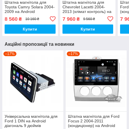
Штатна магнітола для
Штатна магнітола для
Штат
Toyota Camry Solara 2004-
Chevrolet Lacetti 2004-
Ford
2009 на Android
2013 (клімат контроль) на
(кон
Android
8 560
7 960
7 9
₴
₴
10 160 ₴
9 560 ₴
Купити
Купити
Акційні пропозиції та новинки
–17%
–17%
Універсальна магнітола для
Штатна магнітола для Ford
Ford 1 DIN на Android
Focus 2 2004-2011
діагональ 9 дюймів
(кондиціонер) на Android