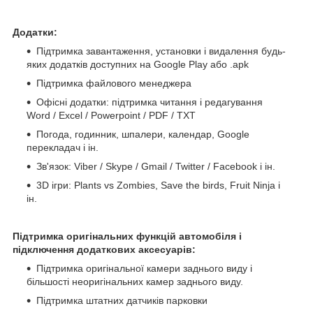
Додатки:
Підтримка завантаження, установки і видалення будь-
яких додатків доступних на Google Play або .apk
Підтримка файлового менеджера
Офісні додатки: підтримка читання і редагування
Word / Excel / Powerpoint / PDF / TXT
Погода, годинник, шпалери, календар, Google
перекладач і ін.
Зв'язок: Viber / Skype / Gmail / Twitter / Facebook і ін.
3D ігри: Plants vs Zombies, Save the birds, Fruit Ninja і
ін.
Підтримка оригінальних функцій автомобіля і
підключення додаткових аксесуарів:
Підтримка оригінальної камери заднього виду і
більшості неоригінальних камер заднього виду.
Підтримка штатних датчиків парковки