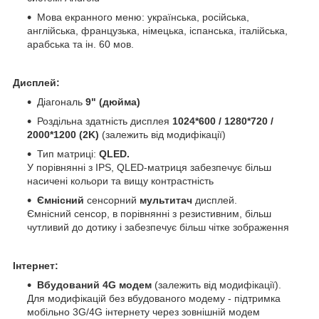
Мова екранного меню: українська, російська,
англійська, французька, німецька, іспанська, італійська,
арабська та ін. 60 мов.
Дисплей:
Діагональ
9" (дюйма)
Роздільна здатність дисплея
1024*600 / 1280*720 /
2000*1200 (2K)
(залежить від модифікації)
Тип матриці:
QLED.
У порівнянні з IPS, QLED-матриця забезпечує більш
насичені кольори та вищу контрастність
Ємнісний
сенсорний
мультитач
дисплей.
Ємнісний сенсор, в порівнянні з резистивним, більш
чутливий до дотику і забезпечує більш чітке зображення
Інтернет:
Вбудований 4G модем
(залежить від модифікації).
Для модифікацій без вбудованого модему - підтримка
мобільно 3G/4G інтернету через зовнішній модем