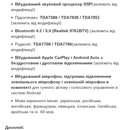
Вбудований звуковий процесор DSP
(залежить від
модифікації)
Підсилювач:
TDA7388 / TDA7838 / TDA7851
(залежить від модифікації)
Bluetooth 4.2 / 5.0 (Realtek 8761BTV)
(залежить від
модифікації)
Радіочіп:
TDA7708 / TDA7786
(залежить від
модифікації)
Вбудований Apple CarPlay і Android Auto з
бездротовим і дротовим підключенням
(залежить від
модифікації)
Вбудований мікрофон, підтримка підключення
зовнішнього мікрофону і зовнішній мікрофон в
комплекті
для гучного зв'язку і голосового управління в
системі Android
Мова екранного меню: українська, російська,
англійська, французька, німецька, іспанська, італійська,
арабська та ін. 60 мов.
Дисплей: