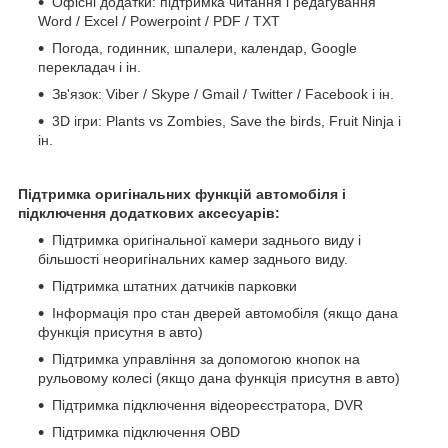
Офісні додатки: підтримка читання і редагування
Word / Excel / Powerpoint / PDF / TXT
Погода, годинник, шпалери, календар, Google
перекладач і ін.
Зв'язок: Viber / Skype / Gmail / Twitter / Facebook і ін.
3D ігри: Plants vs Zombies, Save the birds, Fruit Ninja і
ін.
Підтримка оригінальних функцій автомобіля і
підключення додаткових аксесуарів:
Підтримка оригінальної камери заднього виду і
більшості неоригінальних камер заднього виду.
Підтримка штатних датчиків парковки
Інформація про стан дверей автомобіля (якщо дана
функція присутня в авто)
Підтримка управління за допомогою кнопок на
рульовому колесі (якщо дана функція присутня в авто)
Підтримка підключення відеореєстратора, DVR
Підтримка підключення OBD