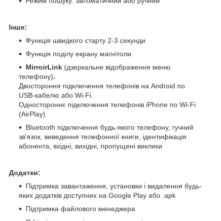
Режим пошуку: автоматичний або ручний
Інше:
Функція швидкого старту 2-3 секунди
Функція поділу екрану магнітоли
MirroirLink
(дзеркальне відображення меню
телефону)
.
Двостороння підключення телефонів на Android по
USB-кабелю або Wi-Fi.
Одностороннє підключення телефонів iPhone по Wi-Fi
(AirPlay)
Bluetooth підключення будь-якого телефону, гучний
зв'язок, виведення телефонної книги, ідентифікація
абонента, вхідні, вихідні, пропущені виклики
Додатки:
Підтримка завантаження, установки і видалення будь-
яких додатків доступних на Google Play або .apk
Підтримка файлового менеджера