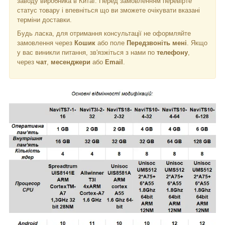
заводу виробника в Китаї. Перед замовленням перевірте
статус товару і впевніться що ви зможете очікувати вказані
терміни доставки.
Будь ласка, для отримання консультації не оформляйте
замовлення через
Кошик
або поле
Передзвоніть мені
. Якщо
у вас виникли питання, зв'язжіться з нами по
телефону
,
через
чат
,
месенджери
або
Email
.