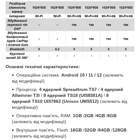
Основні технічні характеристики:
Операційна система:
Android 10 / 11 / 12
(залежить
від модифікації)
Процесор:
4 ядерний Spreadtrum TS7
/
4 ядерний
Allwinner T3l
/
8 ядерний TS18 (UIS8581A)
/
8
ядерний TS10 UIS7862 (Unisoc UMS512)
(залежить від
модифікації)
Оперативна пам'ять, RAM:
1GB
/
2GB
/
4GB
/
6GB
(залежить від модифікації)
Внутрішня пам'ять, Flash:
16GB
/
32GB
/
64GB
/
128GB
(залежить від модифікації)