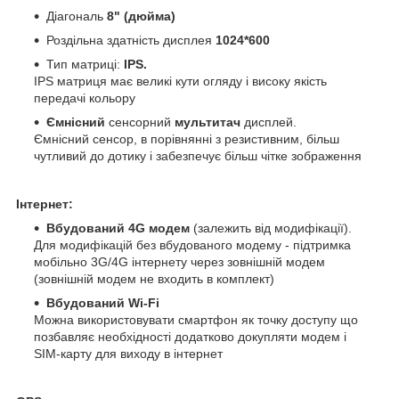
Діагональ
8" (дюйма)
Роздільна здатність дисплея
1024*600
Тип матриці:
IPS.
IPS матриця має великі кути огляду і високу якість
передачі кольору
Ємнісний
сенсорний
мультитач
дисплей.
Ємнісний сенсор, в порівнянні з резистивним, більш
чутливий до дотику і забезпечує більш чітке зображення
Інтернет:
Вбудований 4G модем
(залежить від модифікації).
Для модифікацій без вбудованого модему - підтримка
мобільно 3G/4G інтернету через зовнішній модем
(зовнішній модем не входить в комплект)
Вбудований Wi-Fi
Можна використовувати смартфон як точку доступу що
позбавляє необхідності додатково докупляти модем і
SIM-карту для виходу в інтернет