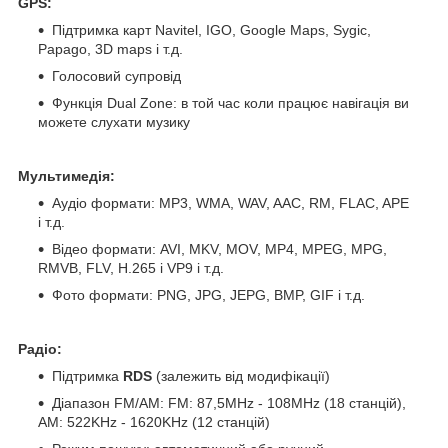
GPS:
Підтримка карт Navitel, IGO, Google Maps, Sygic,
Papago, 3D maps і т.д.
Голосовий супровід
Функція Dual Zone: в той час коли працює навігація ви
можете слухати музику
Мультимедія:
Аудіо формати: MP3, WMA, WAV, AAC, RM, FLAC, APE
і т.д.
Відео формати: AVI, MKV, MOV, MP4, MPEG, MPG,
RMVB, FLV, H.265 і VP9 і т.д.
Фото формати: PNG, JPG, JEPG, BMP, GIF і т.д.
Радіо:
Підтримка
RDS
(залежить від модифікації)
Діапазон FM/AM: FM: 87,5MHz - 108MHz (18 станцій),
АМ: 522KHz - 1620KHz (12 станцій)