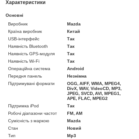
Характеристики
Основні
Виробник
Mazda
Країна виробник
Китай
USB-інтерфейс
Так
Наявність Bluetooth
Так
Наявність GPS-модуля
Так
Наявність Wi-Fi
Так
Операційна система
Android
Передня панель
Незнімна
Підтримувані формати
OGG, AIFF, WMA, MPEG4,
DivX, WAV, VideoCD, MP3,
JPEG, SVCD, AVI, MPEG1,
APE, FLAC, MPEG2
Підтримка iPod
Так
Робочі діапазони частот
FM, AM
Сумісність з маркою
Mazda
Стан
Новий
Тип
Mp3