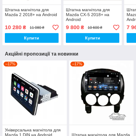
Штатна магнітола для
Штатна магнітола для
Штат
Mazda 2 2018+ на Android
Mazda CX-5 2018+ на
Mazd
Android
Andr
10 280
9 800
7 9
₴
₴
11 080 ₴
10 600 ₴
Купити
Купити
Акційні пропозиції та новинки
–17%
–17%
Універсальна магнітола для
Mazda 1 DIN на Android
Штатна магнітола для Mazda