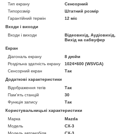
Тип екрану
Сенсорний
Типорозмір
Штатний розмір
Гарантійний термін
12 міс
Входи і виходи
Входи і виходи
Відеовихід, Аудіовихід,
Вихід на сабвуфер
Екран
Діагональ екрану
8 дюйм
Роздільна здатність екрану
1024×600 (WSVGA)
Сенсорний екран
Так
Додаткові характеристики
Відображення тегів
Так
Пам'ять станцій
30
Функція запису
Так
Користувальницькі характеристики
Марка
Mazda
Модель
CX-3
Модель автомобіля
CX-3