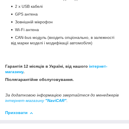
2 x USB кабелі
GPS антена
Зовнішній мікрофон
Wi-Fi антена
CAN-bus модуль (входить опціонально, в залежності
від марки моделі і модифікації автомобіля)
Гарантія 12 місяців в Україні, від нашого
інтернет-
магазину
.
Післягарантійне обслуговування.
За додатковою інформацією звертайтеся до менеджерів
інтернет-магазину
"NaviCAR"
.
Приховати