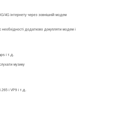
3G/4G інтернету через зовнішній модем
 необхідності додатково докупляти модем і
ps і т.д.
 слухати музику
65 і VP9 і т.д.