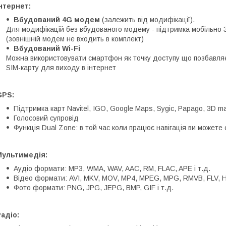
нтернет:
Вбудований 4G модем
(залежить від модифікації).
Для модифікацій без вбудованого модему - підтримка мобільно 
(зовнішній модем не входить в комплект)
Вбудований Wi-Fi
Можна використовувати смартфон як точку доступу що позбавляє
SIM-карту для виходу в інтернет
GPS:
Підтримка карт Navitel, IGO, Google Maps, Sygic, Papago, 3D ma
Голосовий супровід
Функція Dual Zone: в той час коли працює навігація ви можете
Мультимедія:
Аудіо формати: MP3, WMA, WAV, AAC, RM, FLAC, APE і т.д.
Відео формати: AVI, MKV, MOV, MP4, MPEG, MPG, RMVB, FLV, H.2
Фото формати: PNG, JPG, JEPG, BMP, GIF і т.д.
адіо: