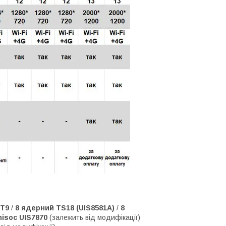
 T9
/
8 ядерний TS18 (UIS8581A)
/
8
isoc UIS7870
(залежить від модифікації)