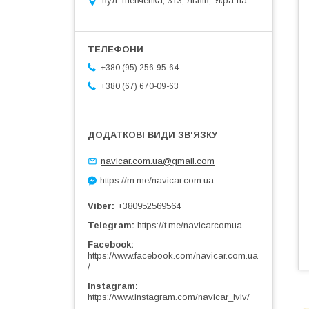
вул. Шевченка, 313, Львів, Україна
+380 (95) 256-95-64
+380 (67) 670-09-63
navicar.com.ua@gmail.com
https://m.me/navicar.com.ua
Viber
+380952569564
Telegram
https://t.me/navicarcomua
Facebook
https://www.facebook.com/navicar.com.ua
/
Instagram
https://www.instagram.com/navicar_lviv/