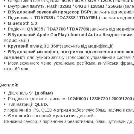
Оперативна пам'ять, RAM:
4GB
/
6GB
/
8GB
/
12GB
(залежить 
Внутрішня пам'ять, Flash:
32GB
/
64GB
/
128GB
/
256GB
(зале
Вбудований звуковий процесор DSP
(залежить від модифік
Підсилювач:
TDA7388 / TDA7838 / TDA7851
(залежить від мо
Bluetooth 5.0
Радіочіп:
QN8035 / TDA7708 / TDA7786
(залежить від модифіка
Вбудований Apple CarPlay і Android Auto з бездротови
модифікації)
Круговий огляд 3D 360°
(залежить від модифікації)
Вбудований мікрофон, підтримка підключення зовнішньо
комплекті
для гучного зв'язку і голосового управління в системі 
Мова екранного меню: українська, російська, англійська, францу
та ін. 60 мов.
Дисплей:
Діагональ
9" (дюйма)
Роздільна здатність дисплея
1024*600 / 1280*720 / 2000*1200
Тип матриці:
QLED.
У порівнянні з IPS, QLED-матриця забезпечує більш насичені кол
Ємнісний
сенсорний
мультитач
дисплей.
Ємнісний сенсор, в порівнянні з резистивним, більш чутливий до 