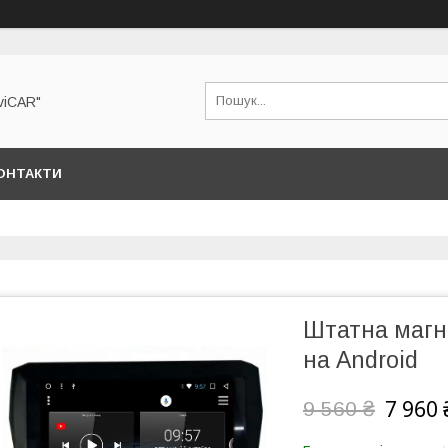
viCAR"
ОНТАКТИ
Штатна магні
на Android
7 960 
9 560 ₴