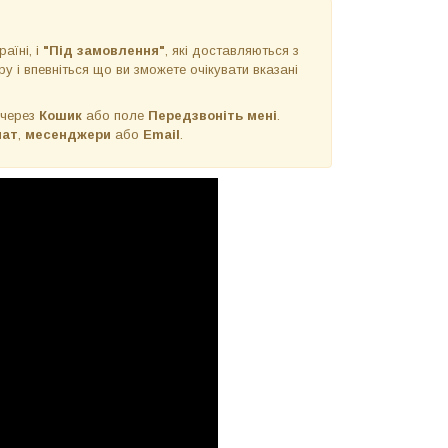
раїні, і
"Під замовлення"
, які доставляються з
у і впевніться що ви зможете очікувати вказані
 через
Кошик
або поле
Передзвоніть мені
.
чат
,
месенджери
або
Email
.