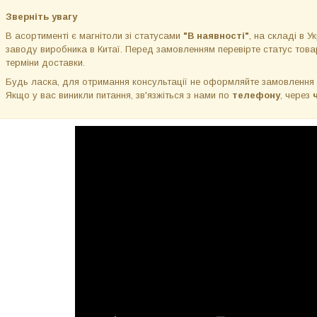
Зверніть увагу
В асортименті є магнітоли зі статусами
"В наявності"
, на складі в Ук
заводу виробника в Китаї. Перед замовленням перевірте статус товар
терміни доставки.
Будь ласка, для отримання консультації не оформляйте замовлення
Якщо у вас виникли питання, зв'язжіться з нами по
телефону
, через