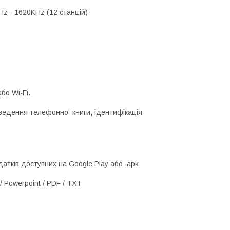
Hz - 1620KHz (12 станцій)
бо Wi-Fi.
иведення телефонної книги, ідентифікація
атків доступних на Google Play або .apk
/ Powerpoint / PDF / TXT