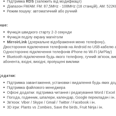
Підтримка
RDS
(залежить від модифікації)
Діапазон FM/AM: FM: 87,5MHz - 108MHz (18 станцій), АМ: 522K
Режим пошуку: автоматичний або ручний
нше:
Функція швидкого старту 2-3 секунди
Функція поділу екрану магнітоли
MirroirLink
(дзеркальне відображення меню телефону)
.
Двостороння підключення телефонів на Android по USB-кабелю а
Одностороннє підключення телефонів iPhone по Wi-Fi (AirPlay)
Bluetooth підключення будь-якого телефону, гучний зв'язок, в
абонента, вхідні, вихідні, пропущені виклики
Додатки:
Підтримка завантаження, установки і видалення будь-яких дод
Підтримка файлового менеджера
Офісні додатки: підтримка читання і редагування Word / Excel 
Погода, годинник, шпалери, календар, Google перекладач і ін.
Зв'язок: Viber / Skype / Gmail / Twitter / Facebook і ін.
3D ігри: Plants vs Zombies, Save the birds, Fruit Ninja і ін.