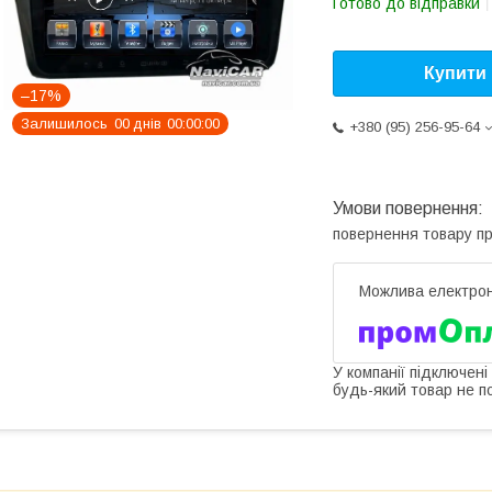
Готово до відправки
Купити
–17%
Залишилось
0
0
днів
0
0
0
0
0
0
+380 (95) 256-95-64
повернення товару п
У компанії підключені
будь-який товар не п