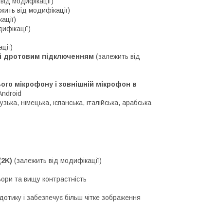
від модифікації)
жить від модифікації)
ації)
дифікації)
ції)
м і дротовим підключенням
(залежить від
го мікрофону і зовнішній мікрофон в
Android
зька, німецька, іспанська, італійська, арабська
 (2K)
(залежить від модифікації)
ьори та вищу контрастність
дотику і забезпечує більш чітке зображення