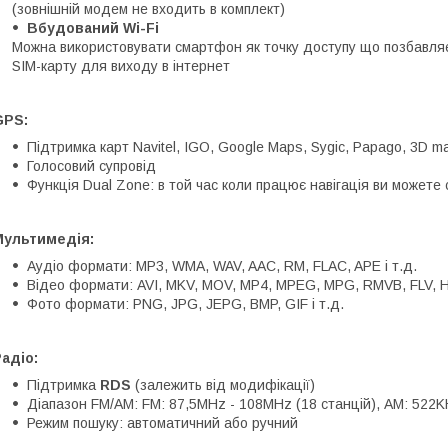
(зовнішній модем не входить в комплект)
Вбудований Wi-Fi
Можна використовувати смартфон як точку доступу що позбавляє
SIM-карту для виходу в інтернет
GPS:
Підтримка карт Navitel, IGO, Google Maps, Sygic, Papago, 3D ma
Голосовий супровід
Функція Dual Zone: в той час коли працює навігація ви можете
Мультимедія:
Аудіо формати: MP3, WMA, WAV, AAC, RM, FLAC, APE і т.д.
Відео формати: AVI, MKV, MOV, MP4, MPEG, MPG, RMVB, FLV, H.2
Фото формати: PNG, JPG, JEPG, BMP, GIF і т.д.
адіо:
Підтримка
RDS
(залежить від модифікації)
Діапазон FM/AM: FM: 87,5MHz - 108MHz (18 станцій), АМ: 522K
Режим пошуку: автоматичний або ручний