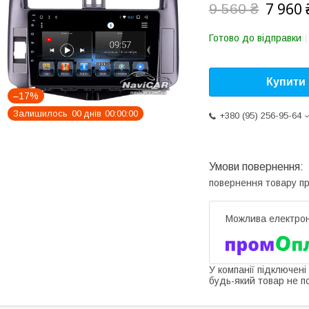
7 960 
9 560 ₴
Готово до відправки
Купити
–17%
Залишилось
0
0
днів
0
0
0
0
0
0
+380 (95) 256-95-64
повернення товару п
У компанії підключені
будь-який товар не п