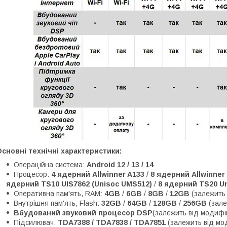
сновні технічні характеристики:
Операційна система:
Android 12 / 13 / 14
Процесор:
4 ядерний Allwinner A133
/
8 ядерний Allwinner
ядерний TS10 UIS7862 (Unisoc UMS512)
/
8 ядерний TS20 Un
Оперативна пам'ять, RAM:
4GB
/
6GB
/
8GB
/
12GB
(залежить 
Внутрішня пам'ять, Flash:
32GB
/
64GB
/
128GB
/
256GB
(зале
Вбудований звуковий процесор DSP
(залежить від модифік
Підсилювач:
TDA7388 / TDA7838 / TDA7851
(залежить від мо