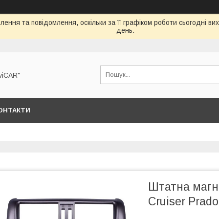
ення та повідомлення, оскільки за її графіком роботи сьогодні в
день.
viCAR"
ОНТАКТИ
Штатна магні
Cruiser Prad