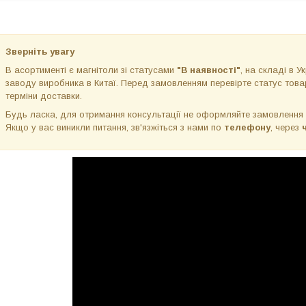
Зверніть увагу
В асортименті є магнітоли зі статусами
"В наявності"
, на складі в Ук
заводу виробника в Китаї. Перед замовленням перевірте статус товар
терміни доставки.
Будь ласка, для отримання консультації не оформляйте замовлення
Якщо у вас виникли питання, зв'язжіться з нами по
телефону
, через