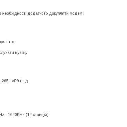
 необхідності додатково докупляти модем і
ps і т.д.
 слухати музику
65 і VP9 і т.д.
Hz - 1620KHz (12 станцій)