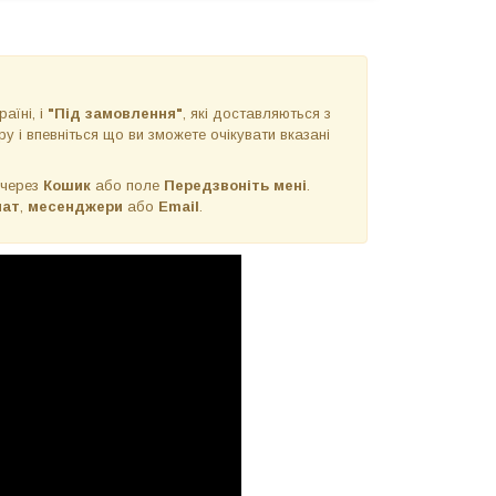
раїні, і
"Під замовлення"
, які доставляються з
у і впевніться що ви зможете очікувати вказані
 через
Кошик
або поле
Передзвоніть мені
.
чат
,
месенджери
або
Email
.