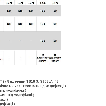
 T9
/
8 ядерний TS18 (UIS8581A)
/
8
isoc UIS7870
(залежить від модифікації)
від модифікації)
жить від модифікації)
ації)
дифікації)