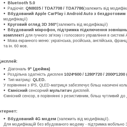
Bluetooth 5.0
Радіочіп:
QN8035 / TDA7708 / TDA7786
(залежить від модифіка
Вбудований Apple CarPlay і Android Auto з бездротови
модифікації)
Круговий огляд 3D 360°
(залежить від модифікації)
Вбудований мікрофон, підтримка підключення зовнішньо
комплекті
для гучного зв'язку і голосового управління в системі 
Мова екранного меню: українська, російська, англійська, францу
та ін. 60 мов.
Дисплей:
Діагональ
9" (дюйма)
Роздільна здатність дисплея
1024*600 / 1280*720 / 2000*1200
Тип матриці:
QLED.
У порівнянні з IPS, QLED-матриця забезпечує більш насичені кол
Ємнісний
сенсорний
мультитач
дисплей.
Ємнісний сенсор, в порівнянні з резистивним, більш чутливий до 
нтернет:
Вбудований 4G модем
(залежить від модифікації).
Для модифікацій без вбудованого модему - підтримка мобільно 