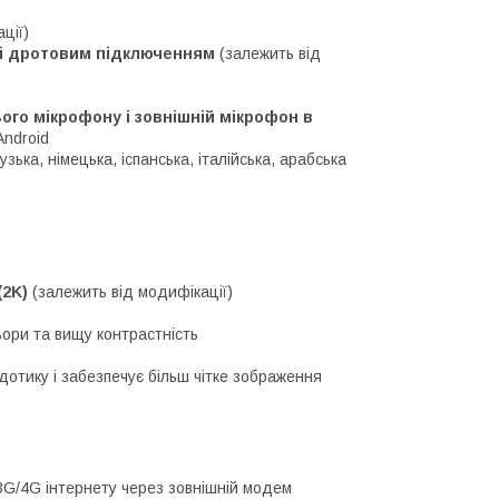
ції)
м і дротовим підключенням
(залежить від
го мікрофону і зовнішній мікрофон в
Android
зька, німецька, іспанська, італійська, арабська
 (2K)
(залежить від модифікації)
ьори та вищу контрастність
дотику і забезпечує більш чітке зображення
3G/4G інтернету через зовнішній модем