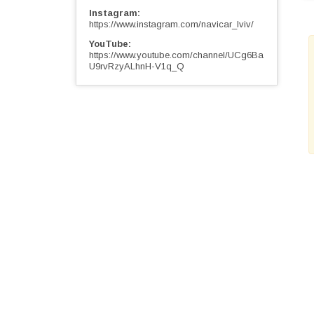
Instagram
https://www.instagram.com/navicar_lviv/
YouTube
https://www.youtube.com/channel/UCg6Ba
U9rvRzyALhnH-V1q_Q