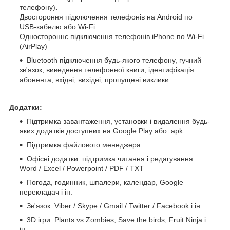
телефону)
.
Двостороння підключення телефонів на Android по
USB-кабелю або Wi-Fi.
Одностороннє підключення телефонів iPhone по Wi-Fi
(AirPlay)
Bluetooth підключення будь-якого телефону, гучний
зв'язок, виведення телефонної книги, ідентифікація
абонента, вхідні, вихідні, пропущені виклики
Додатки:
Підтримка завантаження, установки і видалення будь-
яких додатків доступних на Google Play або .apk
Підтримка файлового менеджера
Офісні додатки: підтримка читання і редагування
Word / Excel / Powerpoint / PDF / TXT
Погода, годинник, шпалери, календар, Google
перекладач і ін.
Зв'язок: Viber / Skype / Gmail / Twitter / Facebook і ін.
3D ігри: Plants vs Zombies, Save the birds, Fruit Ninja і
ін.