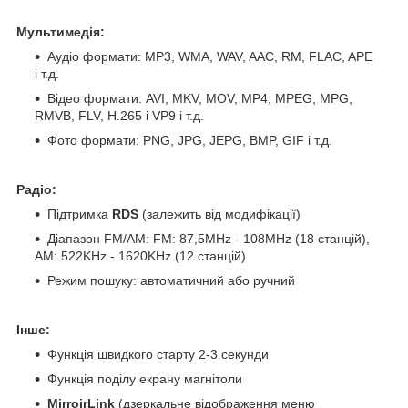
Мультимедія:
Аудіо формати: MP3, WMA, WAV, AAC, RM, FLAC, APE
і т.д.
Відео формати: AVI, MKV, MOV, MP4, MPEG, MPG,
RMVB, FLV, H.265 і VP9 і т.д.
Фото формати: PNG, JPG, JEPG, BMP, GIF і т.д.
Радіо:
Підтримка
RDS
(залежить від модифікації)
Діапазон FM/AM: FM: 87,5MHz - 108MHz (18 станцій),
АМ: 522KHz - 1620KHz (12 станцій)
Режим пошуку: автоматичний або ручний
Інше:
Функція швидкого старту 2-3 секунди
Функція поділу екрану магнітоли
MirroirLink
(дзеркальне відображення меню