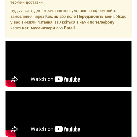
терміни доставки.
Будь ласка, для отримання консультації не оформляйте
замовлення через
Кошик
або поле
Передзвоніть мені
. Якщо
у вас виникли питання, зв'язжіться з нами по
телефону
,
через
чат
,
месенджери
або
Email
.