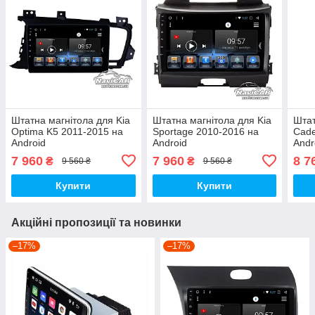
Штатна магнітола для Kia
Штатна магнітола для Kia
Штат
Optima K5 2011-2015 на
Sportage 2010-2016 на
Cade
Android
Android
Andr
7 960
7 960
8 7
₴
₴
9 560 ₴
9 560 ₴
Купити
Купити
Акційні пропозиції та новинки
–17%
–17%