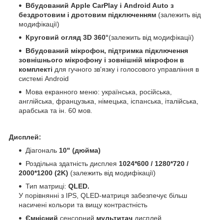
Вбудований Apple CarPlay і Android Auto з
бездротовим і дротовим підключенням
(залежить від
модифікації)
Круговий огляд 3D 360°
(залежить від модифікації)
Вбудований мікрофон, підтримка підключення
зовнішнього мікрофону і зовнішній мікрофон в
комплекті
для гучного зв'язку і голосового управління в
системі Android
Мова екранного меню: українська, російська,
англійська, французька, німецька, іспанська, італійська,
арабська та ін. 60 мов.
Дисплей:
Діагональ
10" (дюйма)
Роздільна здатність дисплея
1024*600 / 1280*720 /
2000*1200 (2K)
(залежить від модифікації)
Тип матриці:
QLED.
У порівнянні з IPS, QLED-матриця забезпечує більш
насичені кольори та вищу контрастність
Ємнісний
сенсорний
мультитач
дисплей.