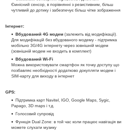
Ємнісний сенсор, в порівнянні з резистивним, більш
чутливий до дотику і забезпечує більш чітке зображення
Інтернет:
Вбудований 4G модем
(залежить від модифікації).
Для модифікацій без вбудованого модему - підтримка
мобільно 3G/4G інтернету через зовнішній модем
(зовнішній модем не входить в комплект)
Вбудований Wi-Fi
Можна використовувати смартфон як точку доступу що
позбавляє необхідності додатково докупляти модем і
SIM-карту для виходу в інтернет
GPS:
Підтримка карт Navitel, IGO, Google Maps, Sygic,
Papago, 3D maps і т.д.
Голосовий супровід
Функція Dual Zone: в той час коли працює навігація ви
можете слухати музику