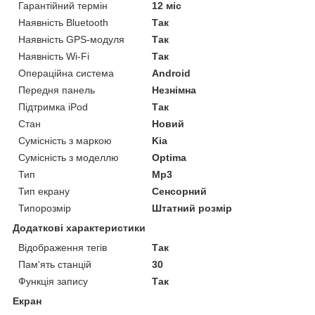
Гарантійний термін
12 міс
Наявність Bluetooth
Так
Наявність GPS-модуля
Так
Наявність Wi-Fi
Так
Операційна система
Android
Передня панель
Незнімна
Підтримка iPod
Так
Стан
Новий
Сумісність з маркою
Kia
Сумісність з моделлю
Optima
Тип
Mp3
Тип екрану
Сенсорний
Типорозмір
Штатний розмір
Додаткові характеристики
Відображення тегів
Так
Пам'ять станцій
30
Функція запису
Так
Екран