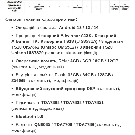
Основні технічні характеристики:
Операційна система:
Android 12 / 13 / 14
Процесор:
4 ядерний Allwinner A133
/
8 ядерний
Allwinner T9
/
8 ядерний TS18 (UIS8581A)
/
8 ядерний
TS10 UIS7862 (Unisoc UMS512)
/
8 ядерний TS20
Unisoc UIS7870
(залежить від модифікації)
Оперативна пам'ять, RAM:
4GB
/
6GB
/
8GB
/
12GB
(залежить від модифікації)
Внутрішня пам'ять, Flash:
32GB
/
64GB
/
128GB
/
256GB
(залежить від модифікації)
Вбудований звуковий процесор DSP
(залежить від
модифікації)
Підсилювач:
TDA7388 / TDA7838 / TDA7851
(залежить від модифікації)
Bluetooth 5.0
Радіочіп:
QN8035 / TDA7708 / TDA7786
(залежить від
модифікації)