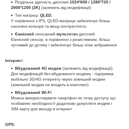
Роздільна здатність дисплея
1024*600 / 1280*720 /
2000*1200 (2K)
(залежить від модифікації)
Тип матриці:
QLED.
У порівнянні з IPS, QLED-матриця забезпечує більш
насичені кольори та вищу контрастність
Ємнісний
сенсорний
мультитач
дисплей.
Ємнісний сенсор, в порівнянні з резистивним, більш
чутливий до дотику і забезпечує більш чітке зображення
Інтернет:
Вбудований 4G модем
(залежить від модифікації).
Для модифікацій без вбудованого модему - підтримка
мобільно 3G/4G інтернету через зовнішній модем
(зовнішній модем не входить в комплект)
Вбудований Wi-Fi
Можна використовувати смартфон як точку доступу що
позбавляє необхідності додатково докупляти модем і
SIM-карту для виходу в інтернет
GPS: