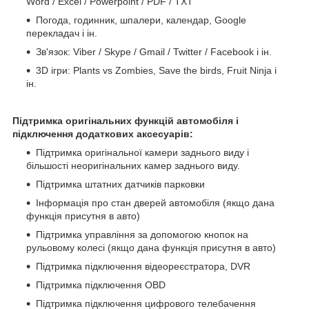
Word / Excel / Powerpoint / PDF / TXT
Погода, годинник, шпалери, календар, Google
перекладач і ін.
Зв'язок: Viber / Skype / Gmail / Twitter / Facebook і ін.
3D ігри: Plants vs Zombies, Save the birds, Fruit Ninja і
ін.
Підтримка оригінальних функцій автомобіля і
підключення додаткових аксесуарів:
Підтримка оригінальної камери заднього виду і
більшості неоригінальних камер заднього виду.
Підтримка штатних датчиків парковки
Інформація про стан дверей автомобіля (якщо дана
функція присутня в авто)
Підтримка управління за допомогою кнопок на
рульовому колесі (якщо дана функція присутня в авто)
Підтримка підключення відеореєстратора, DVR
Підтримка підключення OBD
Підтримка підключення цифрового телебачення