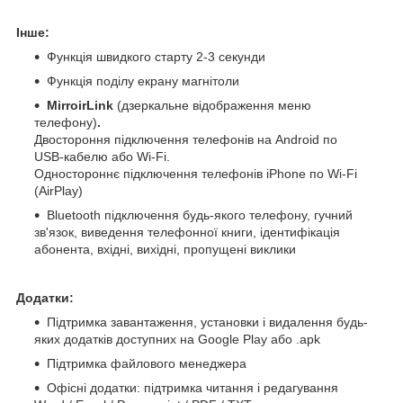
Інше:
Функція швидкого старту 2-3 секунди
Функція поділу екрану магнітоли
MirroirLink
(дзеркальне відображення меню
телефону)
.
Двостороння підключення телефонів на Android по
USB-кабелю або Wi-Fi.
Одностороннє підключення телефонів iPhone по Wi-Fi
(AirPlay)
Bluetooth підключення будь-якого телефону, гучний
зв'язок, виведення телефонної книги, ідентифікація
абонента, вхідні, вихідні, пропущені виклики
Додатки:
Підтримка завантаження, установки і видалення будь-
яких додатків доступних на Google Play або .apk
Підтримка файлового менеджера
Офісні додатки: підтримка читання і редагування