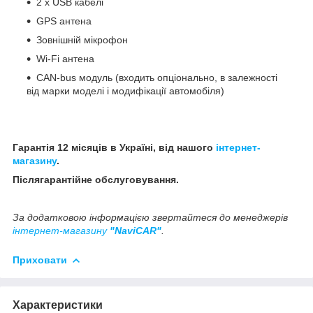
2 x USB кабелі
GPS антена
Зовнішній мікрофон
Wi-Fi антена
CAN-bus модуль (входить опціонально, в залежності
від марки моделі і модифікації автомобіля)
Гарантія 12 місяців в Україні, від нашого
інтернет-
магазину
.
Післягарантійне обслуговування.
За додатковою інформацією звертайтеся до менеджерів
інтернет-магазину
"NaviCAR"
.
Приховати
Характеристики