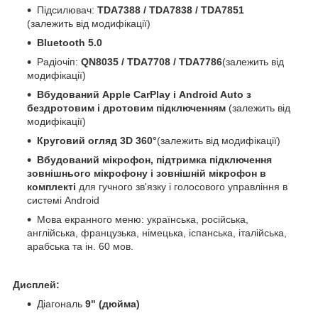
Підсилювач:
TDA7388 / TDA7838 / TDA7851
(залежить від модифікації)
Bluetooth 5.0
Радіочіп:
QN8035 / TDA7708 / TDA7786
(залежить від
модифікації)
Вбудований Apple CarPlay і Android Auto з
бездротовим і дротовим підключенням
(залежить від
модифікації)
Круговий огляд 3D 360°
(залежить від модифікації)
Вбудований мікрофон, підтримка підключення
зовнішнього мікрофону і зовнішній мікрофон в
комплекті
для гучного зв'язку і голосового управління в
системі Android
Мова екранного меню: українська, російська,
англійська, французька, німецька, іспанська, італійська,
арабська та ін. 60 мов.
Дисплей:
Діагональ
9" (дюйма)