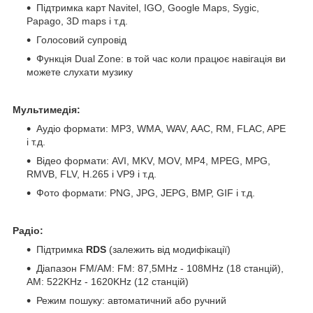
Підтримка карт Navitel, IGO, Google Maps, Sygic,
Papago, 3D maps і т.д.
Голосовий супровід
Функція Dual Zone: в той час коли працює навігація ви
можете слухати музику
Мультимедія:
Аудіо формати: MP3, WMA, WAV, AAC, RM, FLAC, APE
і т.д.
Відео формати: AVI, MKV, MOV, MP4, MPEG, MPG,
RMVB, FLV, H.265 і VP9 і т.д.
Фото формати: PNG, JPG, JEPG, BMP, GIF і т.д.
Радіо:
Підтримка
RDS
(залежить від модифікації)
Діапазон FM/AM: FM: 87,5MHz - 108MHz (18 станцій),
АМ: 522KHz - 1620KHz (12 станцій)
Режим пошуку: автоматичний або ручний