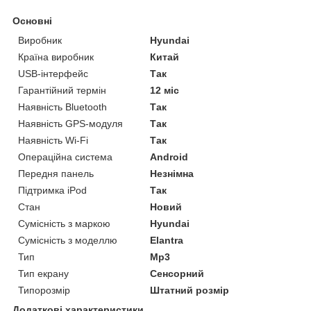
Основні
Виробник
Hyundai
Країна виробник
Китай
USB-інтерфейс
Так
Гарантійний термін
12 міс
Наявність Bluetooth
Так
Наявність GPS-модуля
Так
Наявність Wi-Fi
Так
Операційна система
Android
Передня панель
Незнімна
Підтримка iPod
Так
Стан
Новий
Сумісність з маркою
Hyundai
Сумісність з моделлю
Elantra
Тип
Mp3
Тип екрану
Сенсорний
Типорозмір
Штатний розмір
Додаткові характеристики