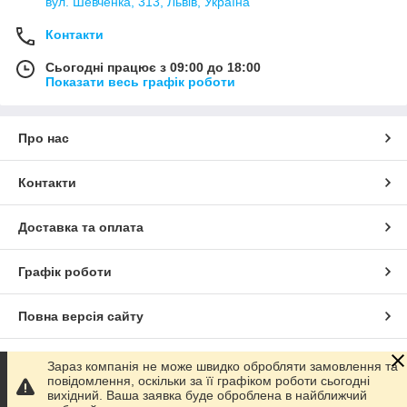
вул. Шевченка, 313, Львів, Україна
Контакти
Сьогодні працює з 09:00 до 18:00
Показати весь графік роботи
Про нас
Контакти
Доставка та оплата
Графік роботи
Повна версія сайту
Сайт створено на маркетплейсі
Prom.ua
Зараз компанія не може швидко обробляти замовлення та
повідомлення, оскільки за її графіком роботи сьогодні
вихідний. Ваша заявка буде оброблена в найближчий
Політика конфіденційності