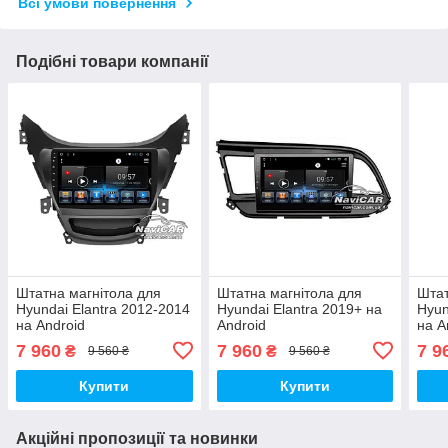
Всі умови повернення
Подібні товари компанії
Штатна магнітола для
Штатна магнітола для
Штат
Hyundai Elantra 2012-2014
Hyundai Elantra 2019+ на
Hyun
на Android
Android
на A
7 960
7 960
7 9
₴
₴
9 560 ₴
9 560 ₴
Купити
Купити
Акційні пропозиції та новинки