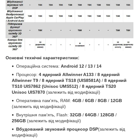
Основні технічні характеристики:
Операційна система:
Android 12 / 13 / 14
Процесор:
4 ядерний Allwinner A133
/
8 ядерний
Allwinner T9
/
8 ядерний TS18 (UIS8581A)
/
8 ядерний
TS10 UIS7862 (Unisoc UMS512)
/
8 ядерний TS20
Unisoc UIS7870
(залежить від модифікації)
Оперативна пам'ять, RAM:
4GB
/
6GB
/
8GB
/
12GB
(залежить від модифікації)
Внутрішня пам'ять, Flash:
32GB
/
64GB
/
128GB
/
256GB
(залежить від модифікації)
Вбудований звуковий процесор DSP
(залежить від
модифікації)