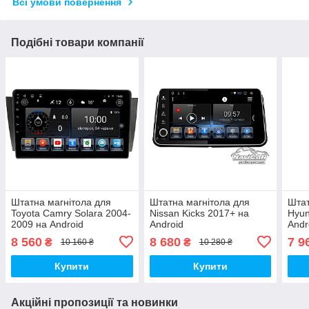
Всі умови повернення
Подібні товари компанії
Штатна магнітола для
Штатна магнітола для
Штат
Toyota Camry Solara 2004-
Nissan Kicks 2017+ на
Hyun
2009 на Android
Android
Andr
8 560
8 680
7 9
₴
₴
10 160 ₴
10 280 ₴
Купити
Купити
Акційні пропозиції та новинки