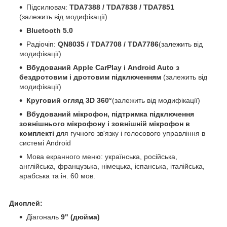
Підсилювач:
TDA7388 / TDA7838 / TDA7851
(залежить від модифікації)
Bluetooth 5.0
Радіочіп:
QN8035 / TDA7708 / TDA7786
(залежить від
модифікації)
Вбудований Apple CarPlay і Android Auto з
бездротовим і дротовим підключенням
(залежить від
модифікації)
Круговий огляд 3D 360°
(залежить від модифікації)
Вбудований мікрофон, підтримка підключення
зовнішнього мікрофону і зовнішній мікрофон в
комплекті
для гучного зв'язку і голосового управління в
системі Android
Мова екранного меню: українська, російська,
англійська, французька, німецька, іспанська, італійська,
арабська та ін. 60 мов.
Дисплей:
Діагональ
9" (дюйма)