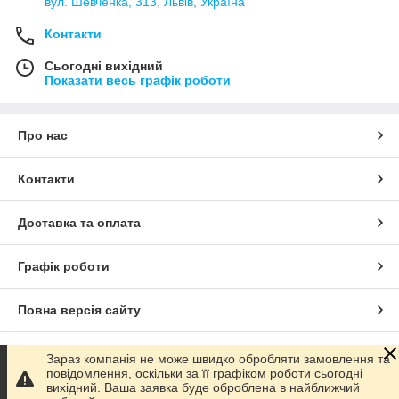
вул. Шевченка, 313, Львів, Україна
Контакти
Сьогодні вихідний
Показати весь графік роботи
Про нас
Контакти
Доставка та оплата
Графік роботи
Повна версія сайту
Сайт створено на маркетплейсі
Prom.ua
Зараз компанія не може швидко обробляти замовлення та
повідомлення, оскільки за її графіком роботи сьогодні
вихідний. Ваша заявка буде оброблена в найближчий
Політика конфіденційності