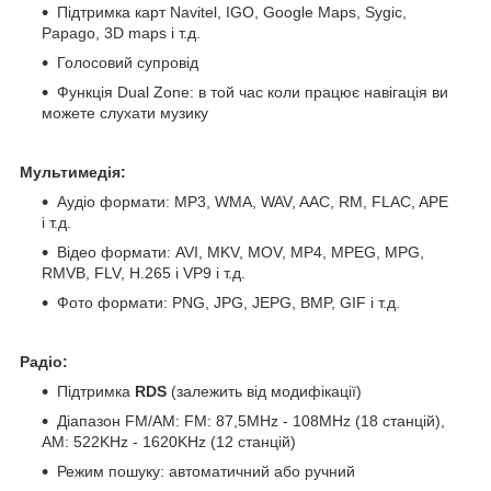
Підтримка карт Navitel, IGO, Google Maps, Sygic,
Papago, 3D maps і т.д.
Голосовий супровід
Функція Dual Zone: в той час коли працює навігація ви
можете слухати музику
Мультимедія:
Аудіо формати: MP3, WMA, WAV, AAC, RM, FLAC, APE
і т.д.
Відео формати: AVI, MKV, MOV, MP4, MPEG, MPG,
RMVB, FLV, H.265 і VP9 і т.д.
Фото формати: PNG, JPG, JEPG, BMP, GIF і т.д.
Радіо:
Підтримка
RDS
(залежить від модифікації)
Діапазон FM/AM: FM: 87,5MHz - 108MHz (18 станцій),
АМ: 522KHz - 1620KHz (12 станцій)
Режим пошуку: автоматичний або ручний