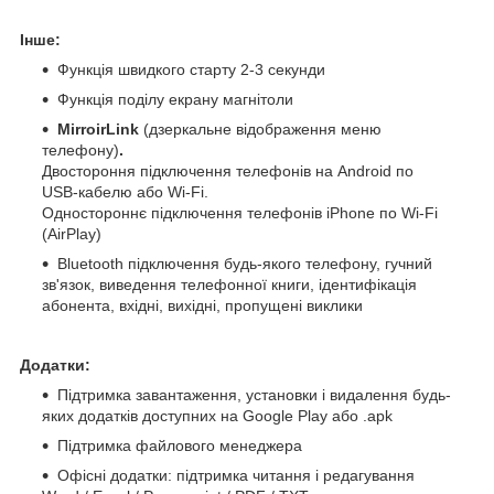
Інше:
Функція швидкого старту 2-3 секунди
Функція поділу екрану магнітоли
MirroirLink
(дзеркальне відображення меню
телефону)
.
Двостороння підключення телефонів на Android по
USB-кабелю або Wi-Fi.
Одностороннє підключення телефонів iPhone по Wi-Fi
(AirPlay)
Bluetooth підключення будь-якого телефону, гучний
зв'язок, виведення телефонної книги, ідентифікація
абонента, вхідні, вихідні, пропущені виклики
Додатки:
Підтримка завантаження, установки і видалення будь-
яких додатків доступних на Google Play або .apk
Підтримка файлового менеджера
Офісні додатки: підтримка читання і редагування