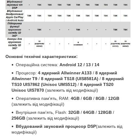
Основні технічні характеристики:
Операційна система:
Android 12 / 13 / 14
Процесор:
4 ядерний Allwinner A133
/
8 ядерний
Allwinner T9
/
8 ядерний TS18 (UIS8581A)
/
8 ядерний
TS10 UIS7862 (Unisoc UMS512)
/
8 ядерний TS20
Unisoc UIS7870
(залежить від модифікації)
Оперативна пам'ять, RAM:
4GB
/
6GB
/
8GB
/
12GB
(залежить від модифікації)
Внутрішня пам'ять, Flash:
32GB
/
64GB
/
128GB
/
256GB
(залежить від модифікації)
Вбудований звуковий процесор DSP
(залежить від
модифікації)