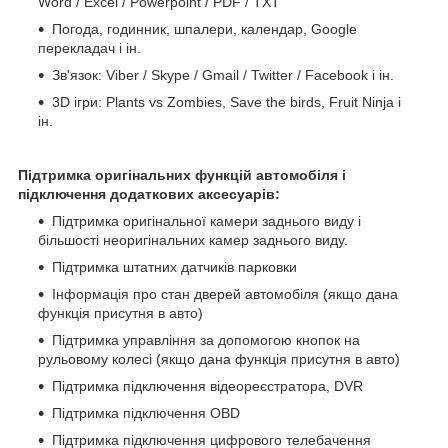
Word / Excel / Powerpoint / PDF / TXT
Погода, годинник, шпалери, календар, Google
перекладач і ін.
Зв'язок: Viber / Skype / Gmail / Twitter / Facebook і ін.
3D ігри: Plants vs Zombies, Save the birds, Fruit Ninja і
ін.
Підтримка оригінальних функцій автомобіля і
підключення додаткових аксесуарів:
Підтримка оригінальної камери заднього виду і
більшості неоригінальних камер заднього виду.
Підтримка штатних датчиків парковки
Інформація про стан дверей автомобіля (якщо дана
функція присутня в авто)
Підтримка управління за допомогою кнопок на
рульовому колесі (якщо дана функція присутня в авто)
Підтримка підключення відеореєстратора, DVR
Підтримка підключення OBD
Підтримка підключення цифрового телебачення