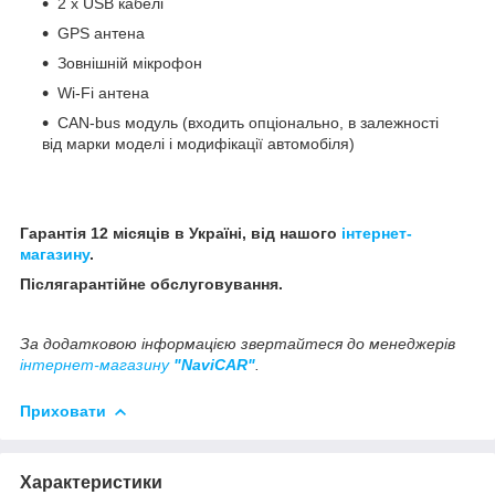
2 x USB кабелі
GPS антена
Зовнішній мікрофон
Wi-Fi антена
CAN-bus модуль (входить опціонально, в залежності
від марки моделі і модифікації автомобіля)
Гарантія 12 місяців в Україні, від нашого
інтернет-
магазину
.
Післягарантійне обслуговування.
За додатковою інформацією звертайтеся до менеджерів
інтернет-магазину
"NaviCAR"
.
Приховати
Характеристики