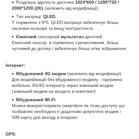
Роздільна здатність дисплея
1024*600 / 1280*720 /
2000*1200 (2K)
(залежить від модифікації)
Тип матриці:
QLED.
У порівнянні з IPS, QLED-матриця забезпечує більш
насичені кольори та вищу контрастність
Ємнісний
сенсорний
мультитач
дисплей.
Ємнісний сенсор, в порівнянні з резистивним, більш
чутливий до дотику і забезпечує більш чітке зображення
Інтернет:
Вбудований 4G модем
(залежить від модифікації).
Для модифікацій без вбудованого модему - підтримка
мобільно 3G/4G інтернету через зовнішній модем
(зовнішній модем не входить в комплект)
Вбудований Wi-Fi
Можна використовувати смартфон як точку доступу що
позбавляє необхідності додатково докупляти модем і
SIM-карту для виходу в інтернет
GPS: