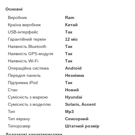
Основні
Виробник
Ram
Країна виробник
Китай
USB-інтерфейс
Так
Гарантійний термін
12 міс
Наявність Bluetooth
Так
Наявність GPS-модуля
Так
Наявність Wi-Fi
Так
Операційна система
Android
Передня панель
Незнімна
Підтримка iPod
Так
Стан
Новий
Сумісність з маркою
Hyundai
Сумісність з моделлю
Solaris, Accent
Тип
Mp3
Тип екрану
Сенсорний
Типорозмір
Штатний розмір
Додаткові характеристики