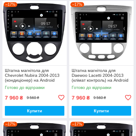
–17%
–17%
Штатна магнітола для
Штатна магнітола для
Chevrolet Nubira 2004-2013
Daewoo Lacetti 2004-2013
(кондиціонер) на Android
(клімат контроль) на Android
Готово до відправки
Готово до відправки
7 960
7 960
₴
₴
9 560 ₴
9 560 ₴
Купити
Купити
–17%
–17%