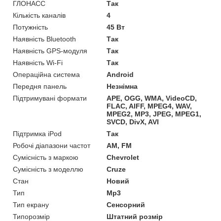
ГЛОНАСС
Так
Кількість каналів
4
Потужність
45 Вт
Наявність Bluetooth
Так
Наявність GPS-модуля
Так
Наявність Wi-Fi
Так
Операційна система
Android
Передня панель
Незнімна
Підтримувані формати
APE, OGG, WMA, VideoCD,
FLAC, AIFF, MPEG4, WAV,
MPEG2, MP3, JPEG, MPEG1,
SVCD, DivX, AVI
Підтримка iPod
Так
Робочі діапазони частот
AM, FM
Сумісність з маркою
Chevrolet
Сумісність з моделлю
Cruze
Стан
Новий
Тип
Mp3
Тип екрану
Сенсорний
Типорозмір
Штатний розмір