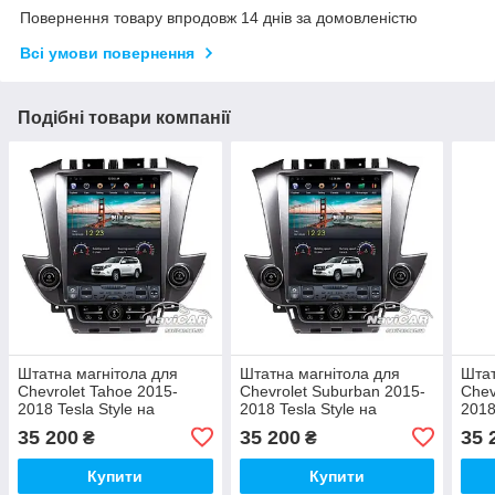
Повернення товару впродовж 14 днів за домовленістю
Всі умови повернення
Подібні товари компанії
Штатна магнітола для
Штатна магнітола для
Штат
Chevrolet Tahoe 2015-
Chevrolet Suburban 2015-
Chev
2018 Tesla Style на
2018 Tesla Style на
2018
Android
Android
Andr
35 200
35 200
35 
₴
₴
Купити
Купити