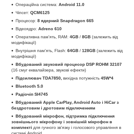
Операційна система:
Android 11.0
Чіпсет:
QCM6125
Процесор:
8 ядерний Snapdragon 665
Відеоядро:
Adreno 610
Оперативна пам'ять, RAM:
4GB
/
8GB
(залежить від
модифікації)
Внутрішня пам'ять, Flash:
64GB
/
128GB
(залежить від
модифікації)
Вбудований звуковий процесор DSP ROHM 32107
(16 смуг еквалайзера, звукові ефекти)
Підсилювач TDA7850,
вихідна потужність
45W*4
Bluetooth 5.0
Радіочіп SI4745
Вбудований Apple CarPlay, Android Auto і HiCar з
бездротовим і дротовим підключенням
Вбудований мікрофон, підтримка підключення
зовнішнього мікрофону і зовнішній мікрофон в
комплекті
для гучного зв'язку і голосового управління в
системі Android