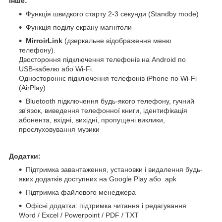
Інше:
Функція швидкого старту 2-3 секунди (Standby mode)
Функція поділу екрану магнітоли
MirroirLink
(дзеркальне відображення меню
телефону).
Двостороння підключення телефонів на Android по
USB-кабелю або Wi-Fi.
Одностороннє підключення телефонів iPhone по Wi-Fi
(AirPlay)
Bluetooth підключення будь-якого телефону, гучний
зв'язок, виведення телефонної книги, ідентифікація
абонента, вхідні, вихідні, пропущені виклики,
прослуховування музики
Додатки:
Підтримка завантаження, установки і видалення будь-
яких додатків доступних на Google Play або .apk
Підтримка файлового менеджера
Офісні додатки: підтримка читання і редагування
Word / Excel / Powerpoint / PDF / TXT