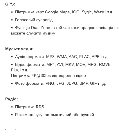
GPS:
Підтримка карт Google Maps, IGO, Sygic, Waze і т.д.
Голосовий супровід
Функція Dual Zone: в той час коли працює навігація ви
можете слухати музику
Мультимедія:
Аудіо формати: MP3, WMA, AAC, FLAC, APE і т.д.
Відео формати: MP4, AVI, MKV, MOV, MPG, RMVB,
FLV, і т.д.
Підтримка 4K@30fps відтворення відео
Фото формати: PNG, JPG, JEPG, BMP, GIF і т.д.
Радіо:
Підтримка
RDS
Режим пошуку: автоматичний або ручний