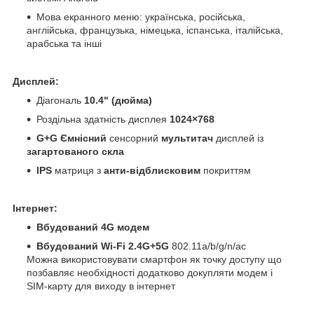
Мова екранного меню: українська, російська,
англійська, французька, німецька, іспанська, італійська,
арабська та інші
Дисплей:
Діагональ
10.4" (дюйма)
Роздільна здатність дисплея
1024×768
G+G Ємнісний
сенсорний
мультитач
дисплей із
загартованого скла
IPS
матриця з
анти-відблисковим
покриттям
Інтернет:
Вбудований 4G модем
Вбудований Wi-Fi 2.4G+5G
802.11a/b/g/n/ac
Можна використовувати смартфон як точку доступу що
позбавляє необхідності додатково докупляти модем і
SIM-карту для виходу в інтернет