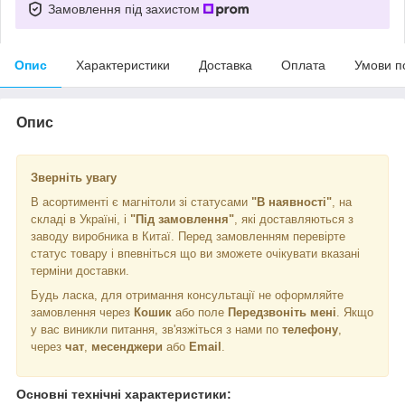
Замовлення під захистом
Опис
Характеристики
Доставка
Оплата
Умови п
Опис
Зверніть увагу
В асортименті є магнітоли зі статусами
"В наявності"
, на
складі в Україні, і
"Під замовлення"
, які доставляються з
заводу виробника в Китаї. Перед замовленням перевірте
статус товару і впевніться що ви зможете очікувати вказані
терміни доставки.
Будь ласка, для отримання консультації не оформляйте
замовлення через
Кошик
або поле
Передзвоніть мені
. Якщо
у вас виникли питання, зв'язжіться з нами по
телефону
,
через
чат
,
месенджери
або
Email
.
Основні технічні характеристики: