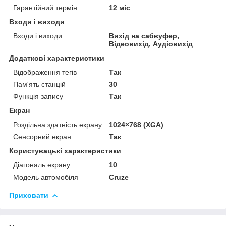
Гарантійний термін
12 міс
Входи і виходи
Входи і виходи
Вихід на сабвуфер,
Відеовихід, Аудіовихід
Додаткові характеристики
Відображення тегів
Так
Пам'ять станцій
30
Функція запису
Так
Екран
Роздільна здатність екрану
1024×768 (XGA)
Сенсорний екран
Так
Користувацькi характеристики
Діагональ екрану
10
Модель автомобіля
Cruze
Приховати