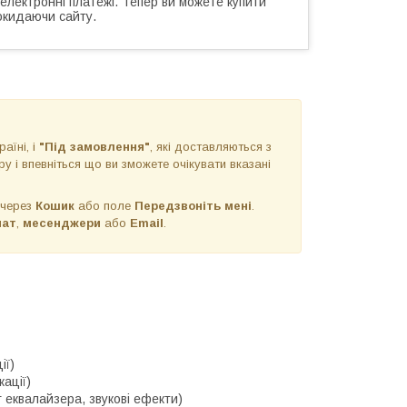
 електронні платежі. Тепер ви можете купити
окидаючи сайту.
раїні, і
"Під замовлення"
, які доставляються з
у і впевніться що ви зможете очікувати вказані
 через
Кошик
або поле
Передзвоніть мені
.
чат
,
месенджери
або
Email
.
ії)
ації)
г еквалайзера, звукові ефекти)