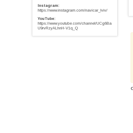
Instagram
https://www.instagram.com/navicar_lviv/
YouTube
https://www.youtube.com/channel/UCg6Ba
U9rvRzyALhnH-V1q_Q
О