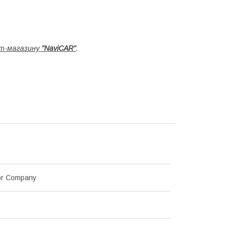
т-магазину
"NaviCAR"
.
or Company