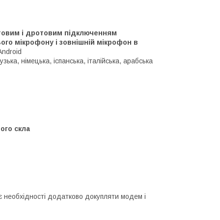
ротовим і дротовим підключенням
го мікрофону і зовнішній мікрофон в
Android
зька, німецька, іспанська, італійська, арабська
ого скла
 необхідності додатково докупляти модем і