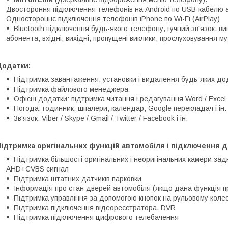
Двостороння підключення телефонів на Android по USB-кабелю а
Одностороннє підключення телефонів iPhone по Wi-Fi (AirPlay)
Bluetooth підключення будь-якого телефону, гучний зв'язок, в
абонента, вхідні, вихідні, пропущені виклики, прослуховування м
Додатки:
Підтримка завантаження, установки і видалення будь-яких дод
Підтримка файлового менеджера
Офісні додатки: підтримка читання і редагування Word / Excel 
Погода, годинник, шпалери, календар, Google перекладач і ін.
Зв'язок: Viber / Skype / Gmail / Twitter / Facebook і ін.
ідтримка оригінальних функцій автомобіля і підключення д
Підтримка більшості оригінальних і неоригінальних камери зад
AHD+CVBS сигнал
Підтримка штатних датчиків парковки
Інформація про стан дверей автомобіля (якщо дана функція п
Підтримка управління за допомогою кнопок на рульовому колес
Підтримка підключення відеореєстратора, DVR
Підтримка підключення цифрового телебачення