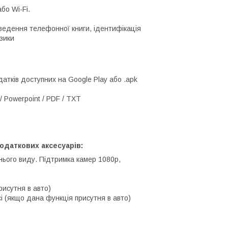
бо Wi-Fi.
иведення телефонної книги, ідентифікація
узики
атків доступних на Google Play або .apk
/ Powerpoint / PDF / TXT
одаткових аксесуарів:
нього виду. Підтримка камер 1080p,
рисутня в авто)
і (якщо дана функція присутня в авто)