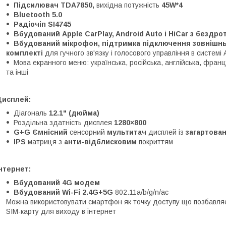
Підсилювач TDA7850,
вихідна потужність
45W*4
Bluetooth 5.0
Радіочіп SI4745
Вбудований Apple CarPlay, Android Auto і HiCar з безд
Вбудований мікрофон, підтримка підключення зовнішньо
комплекті
для гучного зв'язку і голосового управління в системі 
Мова екранного меню: українська, російська, англійська, францу
та інші
Дисплей:
Діагональ
12.1" (дюйма)
Роздільна здатність дисплея
1280×800
G+G Ємнісний
сенсорний
мультитач
дисплей із
загартован
IPS
матриця з
анти-відблисковим
покриттям
нтернет:
Вбудований 4G модем
Вбудований Wi-Fi 2.4G+5G
802.11a/b/g/n/ac
Можна використовувати смартфон як точку доступу що позбавляє
SIM-карту для виходу в інтернет