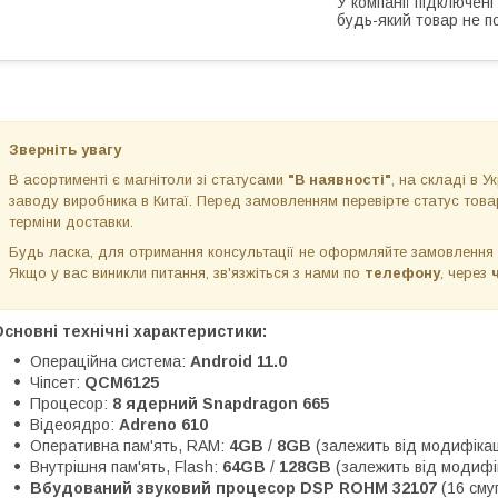
У компанії підключені
будь-який товар не п
Зверніть увагу
В асортименті є магнітоли зі статусами
"В наявності"
, на складі в Ук
заводу виробника в Китаї. Перед замовленням перевірте статус товар
терміни доставки.
Будь ласка, для отримання консультації не оформляйте замовлення
Якщо у вас виникли питання, зв'язжіться з нами по
телефону
, через
сновні технічні характеристики:
Операційна система:
Android 11.0
Чіпсет:
QCM6125
Процесор:
8 ядерний Snapdragon 665
Відеоядро:
Adreno 610
Оперативна пам'ять, RAM:
4GB
/
8GB
(залежить від модифікац
Внутрішня пам'ять, Flash:
64GB
/
128GB
(залежить від модифік
Вбудований звуковий процесор DSP ROHM 32107
(16 сму