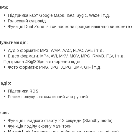
GPS:
Підтримка карт Google Maps, IGO, Sygic, Waze і т.д.
Голосовий супровід
Функція Dual Zone: в той час коли працює навігація ви можете
Мультимедія:
Аудіо формати: MP3, WMA, AAC, FLAC, APE і т.д.
Відео формати: MP4, AVI, MKV, MOV, MPG, RMVB, FLV, і т.д.
Підтримка 4K@30fps відтворення відео
Фото формати: PNG, JPG, JEPG, BMP, GIF і т.д.
адіо:
Підтримка
RDS
Режим пошуку: автоматичний або ручний
нше:
Функція швидкого старту 2-3 секунди (Standby mode)
Функція поділу екрану магнітоли
MirroirLink
(дзеркальне відображення меню телефону).