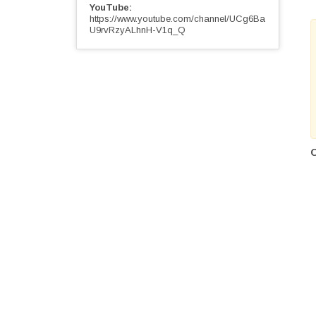
YouTube
https://www.youtube.com/channel/UCg6Ba
U9rvRzyALhnH-V1q_Q
О