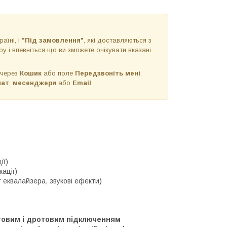
раїні, і
"Під замовлення"
, які доставляються з
у і впевніться що ви зможете очікувати вказані
 через
Кошик
або поле
Передзвоніть мені
.
чат
,
месенджери
або
Email
.
ії)
ації)
г еквалайзера, звукові ефекти)
ротовим і дротовим підключенням