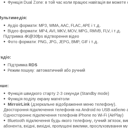
Функція Dual Zone: в той час коли працює навігація ви можете
Мультимедія:
Аудіо формати: MP3, WMA, AAC, FLAC, APE і т.д.
Відео формати: MP4, AVI, MKV, MOV, MPG, RMVB, FLV, і т.д.
Підтримка 4K@30fps відтворення відео
Фото формати: PNG, JPG, JEPG, BMP, GIF і т.д.
адіо:
Підтримка
RDS
Режим пошуку: автоматичний або ручний
нше:
Функція швидкого старту 2-3 секунди (Standby mode)
Функція поділу екрану магнітоли
MirroirLink
(дзеркальне відображення меню телефону).
Двостороння підключення телефонів на Android по USB-кабелю а
Одностороннє підключення телефонів iPhone по Wi-Fi (AirPlay)
Bluetooth підключення будь-якого телефону, гучний зв'язок, в
абонента, вхідні, вихідні, пропущені виклики, прослуховування м