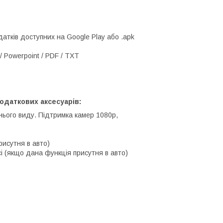
атків доступних на Google Play або .apk
/ Powerpoint / PDF / TXT
одаткових аксесуарів:
нього виду. Підтримка камер 1080p,
рисутня в авто)
і (якщо дана функція присутня в авто)