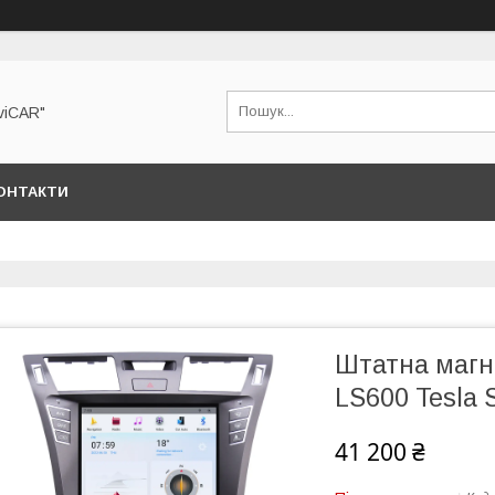
viCAR"
ОНТАКТИ
Штатна магн
LS600 Tesla S
41 200 ₴