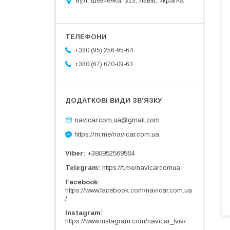
вул. Шевченка, 313, Львів, Україна
+380 (95) 256-95-64
+380 (67) 670-09-63
navicar.com.ua@gmail.com
https://m.me/navicar.com.ua
Viber
+380952569564
Telegram
https://t.me/navicarcomua
Facebook
https://www.facebook.com/navicar.com.ua
/
Instagram
https://www.instagram.com/navicar_lviv/