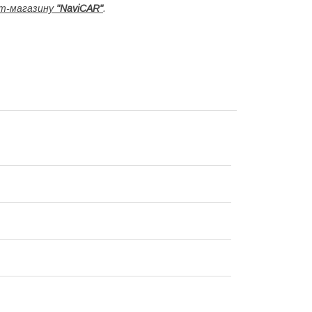
т-магазину
"NaviCAR"
.