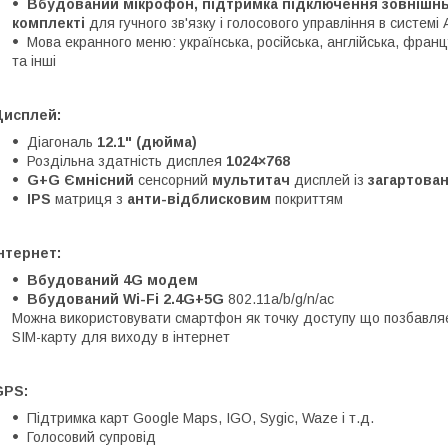
Вбудований мікрофон, підтримка підключення зовнішньо
комплекті
для гучного зв'язку і голосового управління в системі 
Мова екранного меню: українська, російська, англійська, францу
та інші
Дисплей:
Діагональ
12.1" (дюйма)
Роздільна здатність дисплея
1024×768
G+G Ємнісний
сенсорний
мультитач
дисплей із
загартован
IPS
матриця з
анти-відблисковим
покриттям
нтернет:
Вбудований 4G модем
Вбудований Wi-Fi 2.4G+5G
802.11a/b/g/n/ac
Можна використовувати смартфон як точку доступу що позбавляє
SIM-карту для виходу в інтернет
GPS:
Підтримка карт Google Maps, IGO, Sygic, Waze і т.д.
Голосовий супровід