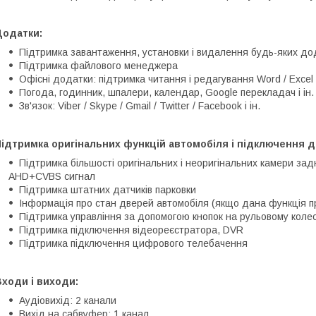
Додатки:
Підтримка завантаження, установки і видалення будь-яких дод
Підтримка файлового менеджера
Офісні додатки: підтримка читання і редагування Word / Excel 
Погода, годинник, шпалери, календар, Google перекладач і ін.
Зв'язок: Viber / Skype / Gmail / Twitter / Facebook і ін.
ідтримка оригінальних функцій автомобіля і підключення д
Підтримка більшості оригінальних і неоригінальних камери зад
AHD+CVBS сигнал
Підтримка штатних датчиків парковки
Інформація про стан дверей автомобіля (якщо дана функція п
Підтримка управління за допомогою кнопок на рульовому колес
Підтримка підключення відеореєстратора, DVR
Підтримка підключення цифрового телебачення
ходи і виходи:
Аудіовихід: 2 канали
Вихід на сабвуфер: 1 канал