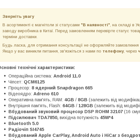
Зверніть увагу
В асортименті є магнітоли зі статусами
"В наявності"
, на складі в Ук
заводу виробника в Китаї. Перед замовленням перевірте статус товар
терміни доставки.
Будь ласка, для отримання консультації не оформляйте замовлення
Якщо у вас виникли питання, зв'язжіться з нами по
телефону
, через
сновні технічні характеристики:
Операційна система:
Android 11.0
Чіпсет:
QCM6125
Процесор:
8 ядерний Snapdragon 665
Відеоядро:
Adreno 610
Оперативна пам'ять, RAM:
4GB
/
8GB
(залежить від модифікац
Внутрішня пам'ять, Flash:
64GB
/
128GB
(залежить від модифік
Вбудований звуковий процесор DSP ROHM 32107
(16 сму
Підсилювач TDA7850,
вихідна потужність
45W*4
Bluetooth 5.0
Радіочіп SI4745
Вбудований Apple CarPlay, Android Auto і HiCar з безд