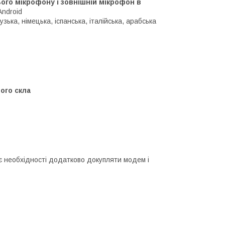
го мікрофону і зовнішній мікрофон в
Android
зька, німецька, іспанська, італійська, арабська
ого скла
 необхідності додатково докупляти модем і