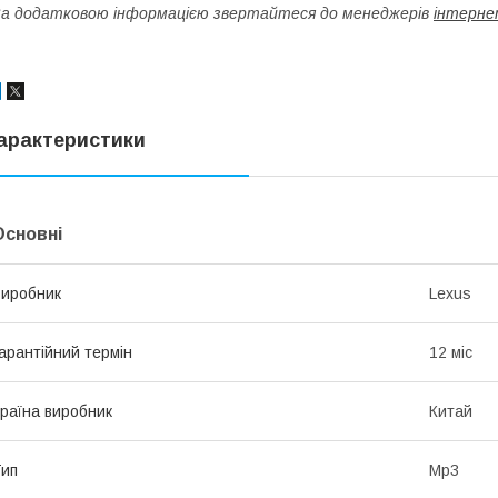
а додатковою інформацією звертайтеся до менеджерів
інтерне
арактеристики
Основні
иробник
Lexus
арантійний термін
12 міс
раїна виробник
Китай
ип
Mp3