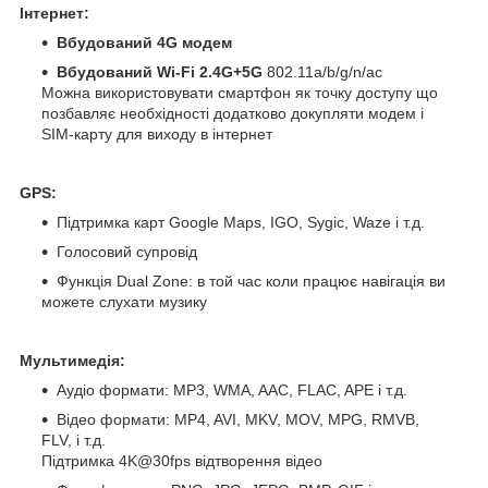
Інтернет:
Вбудований 4G модем
Вбудований Wi-Fi 2.4G+5G
802.11a/b/g/n/ac
Можна використовувати смартфон як точку доступу що
позбавляє необхідності додатково докупляти модем і
SIM-карту для виходу в інтернет
GPS:
Підтримка карт Google Maps, IGO, Sygic, Waze і т.д.
Голосовий супровід
Функція Dual Zone: в той час коли працює навігація ви
можете слухати музику
Мультимедія:
Аудіо формати: MP3, WMA, AAC, FLAC, APE і т.д.
Відео формати: MP4, AVI, MKV, MOV, MPG, RMVB,
FLV, і т.д.
Підтримка 4K@30fps відтворення відео