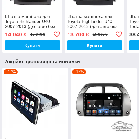
Штатна магнітола для
Штатна магнітола для
Штат
Toyota Highlander U40
Toyota Highlander U40
Toyo
2007-2013 (для авто без
2007-2013 (для авто без
Tesl
JBL) Tesla Style на Android
JBL) Tesla Style на Android
14 040
13 760
38 
₴
₴
15 640 ₴
15 360 ₴
Купити
Купити
Акційні пропозиції та новинки
–17%
–17%