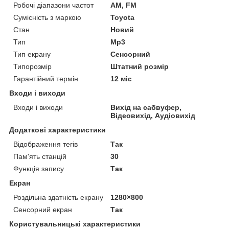
Робочі діапазони частот
AM, FM
Сумісність з маркою
Toyota
Стан
Новий
Тип
Mp3
Тип екрану
Сенсорний
Типорозмір
Штатний розмір
Гарантійний термін
12 міс
Входи і виходи
Входи і виходи
Вихід на сабвуфер,
Відеовихід, Аудіовихід
Додаткові характеристики
Відображення тегів
Так
Пам'ять станцій
30
Функція запису
Так
Екран
Роздільна здатність екрану
1280×800
Сенсорний екран
Так
Користувальницькі характеристики