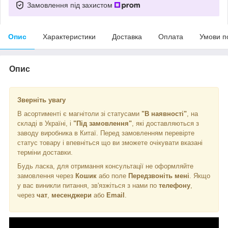
Замовлення під захистом
Опис
Характеристики
Доставка
Оплата
Умови п
Опис
Зверніть увагу
В асортименті є магнітоли зі статусами
"В наявності"
, на
складі в Україні, і
"Під замовлення"
, які доставляються з
заводу виробника в Китаї. Перед замовленням перевірте
статус товару і впевніться що ви зможете очікувати вказані
терміни доставки.
Будь ласка, для отримання консультації не оформляйте
замовлення через
Кошик
або поле
Передзвоніть мені
. Якщо
у вас виникли питання, зв'язжіться з нами по
телефону
,
через
чат
,
месенджери
або
Email
.