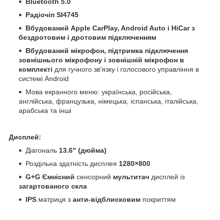
Bluetooth 5.0
Радіочіп SI4745
Вбудований Apple CarPlay, Android Auto і HiCar з
бездротовим і дротовим підключенням
Вбудований мікрофон, підтримка підключення
зовнішнього мікрофону і зовнішній мікрофон в
комплекті
для гучного зв'язку і голосового управління в
системі Android
Мова екранного меню: українська, російська,
англійська, французька, німецька, іспанська, італійська,
арабська та інші
Дисплей:
Діагональ
13.6" (дюйма)
Роздільна здатність дисплея
1280×800
G+G Ємнісний
сенсорний
мультитач
дисплей із
загартованого скла
IPS
матриця з
анти-відблисковим
покриттям