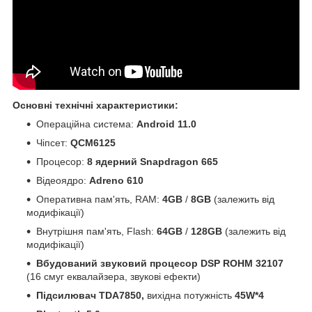
Основні технічні характеристики:
Операційна система:
Android 11.0
Чіпсет:
QCM6125
Процесор:
8 ядерний Snapdragon 665
Відеоядро:
Adreno 610
Оперативна пам'ять, RAM:
4GB
/
8GB
(залежить від
модифікації)
Внутрішня пам'ять, Flash:
64GB
/
128GB
(залежить від
модифікації)
Вбудований звуковий процесор DSP ROHM 32107
(16 смуг еквалайзера, звукові ефекти)
Підсилювач TDA7850,
вихідна потужність
45W*4