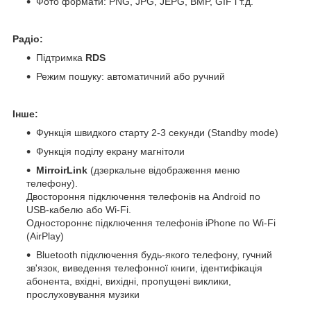
Фото формати: PNG, JPG, JEPG, BMP, GIF і т.д.
Радіо:
Підтримка
RDS
Режим пошуку: автоматичний або ручний
Інше:
Функція швидкого старту 2-3 секунди (Standby mode)
Функція поділу екрану магнітоли
MirroirLink
(дзеркальне відображення меню
телефону).
Двостороння підключення телефонів на Android по
USB-кабелю або Wi-Fi.
Одностороннє підключення телефонів iPhone по Wi-Fi
(AirPlay)
Bluetooth підключення будь-якого телефону, гучний
зв'язок, виведення телефонної книги, ідентифікація
абонента, вхідні, вихідні, пропущені виклики,
прослуховування музики