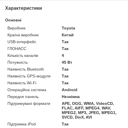
Характеристики
Основні
Виробник
Toyota
Країна виробник
Китай
USB-інтерфейс
Так
ГЛОНАСС
Так
Кількість каналів
4
Потужність
45 Вт
Наявність Bluetooth
Так
Наявність GPS-модуля
Так
Наявність Wi-Fi
Так
Операційна система
Android
Передня панель
Незнімна
Підтримувані формати
APE, OGG, WMA, VideoCD,
FLAC, AIFF, MPEG4, WAV,
MPEG2, MP3, JPEG, MPEG1,
SVCD, DivX, AVI
Підтримка iPod
Так